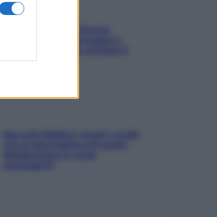
Fame dopo cena? Perché
succede e 6 snack leggeri e
appetitosi che non rovinano il
sonno
Non solo Maldive: scopri i coralli
che si nascondono nel nostro
Mediterraneo (e come
proteggerli)