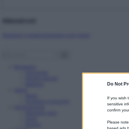
Abbonati ora!
Starbene ti regala benessere ogni mese!
Benessere
Psicologia
Rimedi naturali
Bellezza
Do Not Pr
Salute
News
If you wish 
Problemi e soluzioni
sensitive in
Alimentazione
confirm your
Mangiare sano
Diete
Please note
Ricette
based ads b