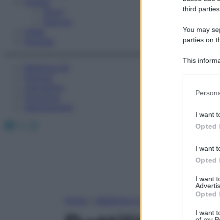
Fitness
third parties
Sport
Esercizi
You may sepa
Video
parties on t
Podcast
This informa
Medicina AZ
Participants
Farmaci
Calcolatori
Please note
Persona
Oroscopo
information 
Abbonamenti
deny consent
I want t
in below Go
Facebook
X
Instagram
Opted 
I want t
Opted 
I want 
Advertis
Opted 
Home
»
Medicina A-Z
I want t
of my P