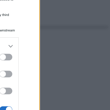
 third
Downstream
er and store
to grant or
ed purposes