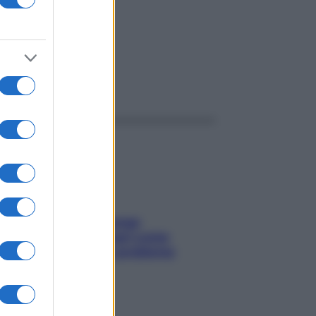
ggi anche
Capelli spezzati lungo
l’attaccatura? Scopri come
risolvere l’annoso problema