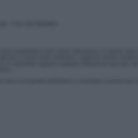
vata – P.Iva 13673600964
sono presentate a solo scopo informativo, in nessun caso p
devono in alcun modo sostituire il rapporto diretto medico-p
 di specialisti riguardo qualsiasi indicazione riportata. Se
aimer »
ticoli sono di proprietà dell’editore o concesse in licenza per 