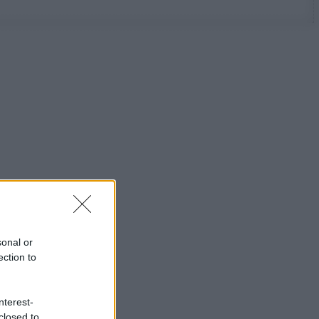
sonal or
ection to
nterest-
closed to