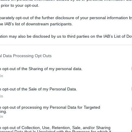
 prior to your opt-out.
rately opt-out of the further disclosure of your personal information by
he IAB’s list of downstream participants.
tion may also be disclosed by us to third parties on the IAB’s List of 
 that may further disclose it to other third parties.
 that this website/app uses one or more Google services and may gath
l Data Processing Opt Outs
including but not limited to your visit or usage behaviour. You may click 
 to Google and its third-party tags to use your data for below specifi
o opt-out of the Sharing of my personal data.
ogle consent section.
In
o opt-out of the Sale of my Personal Data.
In
to opt-out of processing my Personal Data for Targeted
ing.
In
o opt-out of Collection, Use, Retention, Sale, and/or Sharing
ersonal Data that Is Unrelated with the Purposes for which it