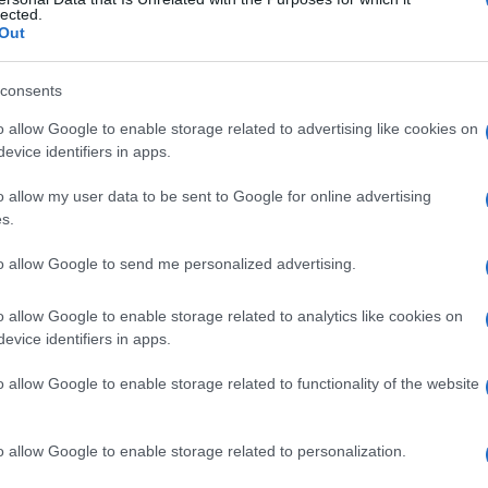
lected.
Out
consents
Le
o allow Google to enable storage related to advertising like cookies on
evice identifiers in apps.
ti preferite
o allow my user data to be sent to Google for online advertising
s.
to allow Google to send me personalized advertising.
o allow Google to enable storage related to analytics like cookies on
ito
.
evice identifiers in apps.
ito
dovuta a
tubercolosi
, detta anche
dattilite
o allow Google to enable storage related to functionality of the website
o allow Google to enable storage related to personalization.