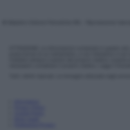
© Belpietro Edizioni Periodiche SRL – Riproduzione riser
ATTENZIONE: Le informazioni contenute in questo sito 
prescrizione di un trattamento, e non intendono e non 
chiedere sempre il parere del proprio medico curante e/o
necessario contattare il proprio medico. Leggi il Discl
Tutti i diritti riservati. Le immagini utilizzate negli ar
Informativa
Privacy Policy
Cookie Policy
Note Legali
Preferenze Privacy