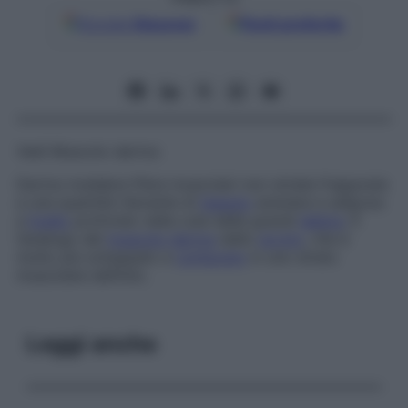
Google
Discover
Fonti preferite
Vedi
Muscolo dartos
Dartos muliebre
Fibre muscolari non striate frapposte
a una quantità rilevante di
tessuto
areolare e adiposo
a
livello
profondo nella cute delle grandi
labbra
. È
l’analogo del
muscolo dartos
dello
scroto
, che è
molto più sviluppato e
composto
in uno strato
muscolare definito.
Leggi anche