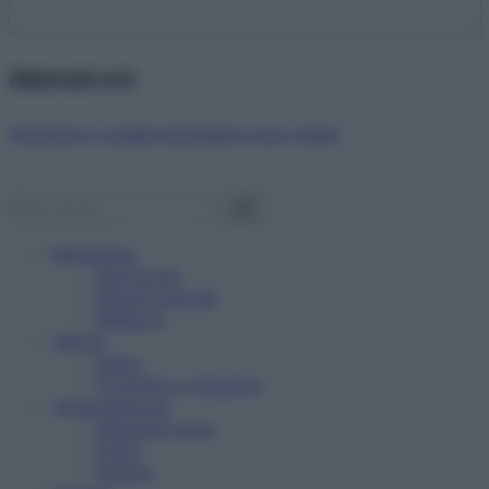
Abbonati ora!
Starbene ti regala benessere ogni mese!
Benessere
Psicologia
Rimedi naturali
Bellezza
Salute
News
Problemi e soluzioni
Alimentazione
Mangiare sano
Diete
Ricette