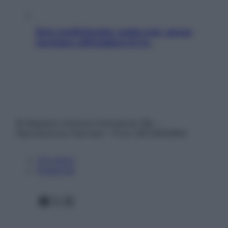
Aria condizionata: usala così, senza
rischiare raffreddore & Co.
© Belpietro Edizioni Periodiche SRL –
Riproduzione riservata – P.Iva 13673600964
Chi siamo
Pubblicità
Facebook
X
Instagram