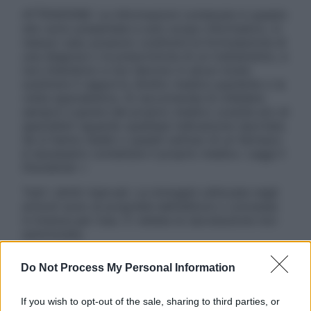
ATTENZIONE: Le informazioni contenute in questo
sito sono presentate a solo scopo informativo, in
nessun caso possono costituire la formulazione di
una diagnosi o la prescrizione di un trattamento, e
non intendono e non devono in alcun modo
sostituire il rapporto diretto medico-paziente o la
visita specialistica. Si raccomanda di chiedere
sempre il parere del proprio medico curante e/o di
specialisti riguardo qualsiasi indicazione riportata.
Se si hanno dubbi o quesiti sull’uso di un farmaco
è necessario contattare il proprio medico. Leggi il
Disclaimer »
Tutti i diritti riservati. Le immagini utilizzate negli
articoli sono di proprietà dell’editore o concesse
in licenza per l’uso. È vietata la riproduzione non
autorizzata.
Do Not Process My Personal Information
Informativa
If you wish to opt-out of the sale, sharing to third parties, or
Privacy Policy