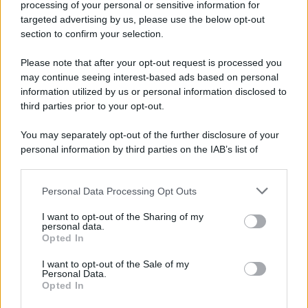
processing of your personal or sensitive information for
Cookie Policy
targeted advertising by us, please use the below opt-out
Note Legali
section to confirm your selection.
Preferenze Privacy
Please note that after your opt-out request is processed you
may continue seeing interest-based ads based on personal
information utilized by us or personal information disclosed to
third parties prior to your opt-out.
You may separately opt-out of the further disclosure of your
personal information by third parties on the IAB’s list of
downstream participants.
Personal Data Processing Opt Outs
This information may also be disclosed by us to third parties
on the IAB’s List of Downstream Participants that may further
I want to opt-out of the Sharing of my
disclose it to other third parties.
personal data.
Opted In
Please note that this website/app uses one or more Google
services and may gather and store information including but
I want to opt-out of the Sale of my
Personal Data.
not limited to your visit or usage behaviour. You may click to
Opted In
grant or deny consent to Google and its third-party tags to
use your data for below specified purposes in below Google