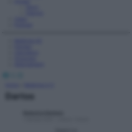
Fitness
Sport
Esercizi
Video
Podcast
Medicina AZ
Farmaci
Calcolatori
Oroscopo
Abbonamenti
Facebook
X
Instagram
Home
»
Medicina A-Z
Dartos
Redazione Starbene
1 Gennaio 2025 – Lettura 1 minuto
Seguici su