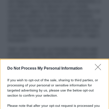
una diagnosi o la prescrizione di un trattamento, e
non intendono e non devono in alcun modo
sostituire il rapporto diretto medico-paziente o la
visita specialistica. Si raccomanda di chiedere
sempre il parere del proprio medico curante e/o di
specialisti riguardo qualsiasi indicazione riportata.
Se si hanno dubbi o quesiti sull’uso di un farmaco
è necessario contattare il proprio medico. Leggi il
Disclaimer »
Tutti i diritti riservati. Le immagini utilizzate negli
articoli sono di proprietà dell’editore o concesse
in licenza per l’uso. È vietata la riproduzione non
autorizzata.
Do Not Process My Personal Information
If you wish to opt-out of the sale, sharing to third parties, or
Informativa
processing of your personal or sensitive information for
Privacy Policy
targeted advertising by us, please use the below opt-out
Cookie Policy
section to confirm your selection.
Note Legali
Preferenze Privacy
Please note that after your opt-out request is processed you