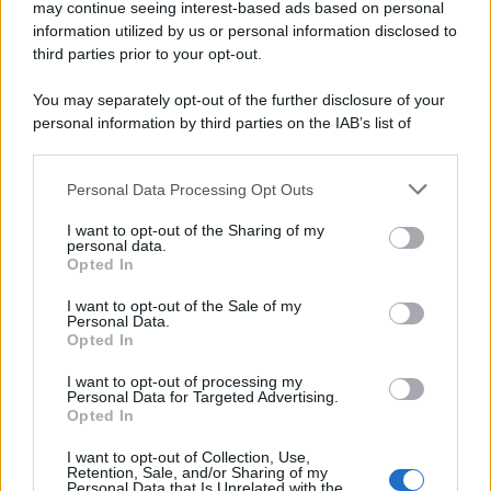
may continue seeing interest-based ads based on personal
information utilized by us or personal information disclosed to
third parties prior to your opt-out.
You may separately opt-out of the further disclosure of your
personal information by third parties on the IAB’s list of
downstream participants.
Personal Data Processing Opt Outs
This information may also be disclosed by us to third parties
on the IAB’s List of Downstream Participants that may further
I want to opt-out of the Sharing of my
disclose it to other third parties.
personal data.
Opted In
Please note that this website/app uses one or more Google
services and may gather and store information including but
I want to opt-out of the Sale of my
Personal Data.
not limited to your visit or usage behaviour. You may click to
Opted In
grant or deny consent to Google and its third-party tags to
use your data for below specified purposes in below Google
I want to opt-out of processing my
consent section.
Personal Data for Targeted Advertising.
Opted In
I want to opt-out of Collection, Use,
Retention, Sale, and/or Sharing of my
Personal Data that Is Unrelated with the