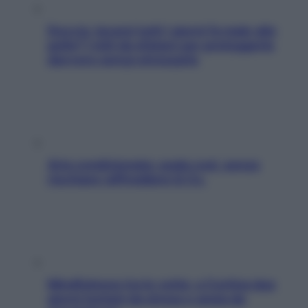
Doccia, lavarsi tutti i giorni fa male alla
pelle? I miti da sfatare per proteggerla
davvero senza stressarla
Aria condizionata: usala così, senza
rischiare raffreddore & Co.
Mindfulness tra le vette: a Cortina due
giorni lontani da stress e ansia da