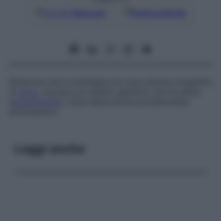
Google
Discover
Fonti preferite
Sindrome che si manifesta con una carenza congenita
di
zinco
, dovuta a un difetto genetico che ne altera
l’
assorbimento
; viene detta anche
acrodermatite
enteropatica.
Leggi anche