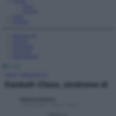
Fitness
Sport
Esercizi
Video
Podcast
Medicina AZ
Farmaci
Calcolatori
Oroscopo
Abbonamenti
Facebook
X
Instagram
Home
»
Medicina A-Z
Danbolt-Closs, sindrome di
Redazione Starbene
1 Gennaio 2025 – Lettura 1 minuto
Seguici su