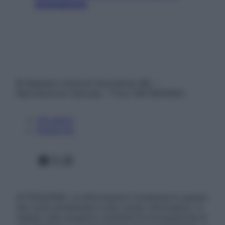
smartphone
© Belpietro Edizioni Periodiche SRL –
Riproduzione riservata – P.Iva 13673600964
Chi siamo
Pubblicità
Facebook
X
Instagram
ATTENZIONE: Le informazioni contenute in questo
sito sono presentate a solo scopo informativo, in
nessun caso possono costituire la formulazione di