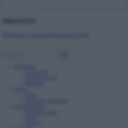
Abbonati ora!
Starbene ti regala benessere ogni mese!
Benessere
Psicologia
Rimedi naturali
Bellezza
Salute
News
Problemi e soluzioni
Alimentazione
Mangiare sano
Diete
Ricette