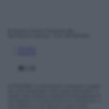
© Belpietro Edizioni Periodiche SRL –
Riproduzione riservata – P.Iva 13673600964
Chi siamo
Pubblicità
Facebook
X
Instagram
ATTENZIONE: Le informazioni contenute in questo
sito sono presentate a solo scopo informativo, in
nessun caso possono costituire la formulazione di
una diagnosi o la prescrizione di un trattamento, e
non intendono e non devono in alcun modo