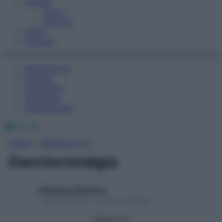
Fitness
Sport
Esercizi
Video
Podcast
Medicina AZ
Farmaci
Calcolatori
Oroscopo
Abbonamenti
Facebook
X
Instagram
Home
»
Medicina A-Z
Dacriocistalgia
Redazione Starbene
1 Gennaio 2025 – Lettura 1 minuto
Seguici su