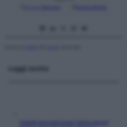
Google
Discover
Fonti preferite
Dolore a
livello
del
sacco
lacrimale.
Leggi anche
Capelli spezzati lungo l’attaccatura?