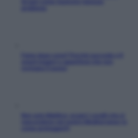
Scopri come risolvere l’annoso
problema
Fame dopo cena? Perché succede e 6
snack leggeri e appetitosi che non
rovinano il sonno
Non solo Maldive: scopri i coralli che si
nascondono nel nostro Mediterraneo (e
come proteggerli)