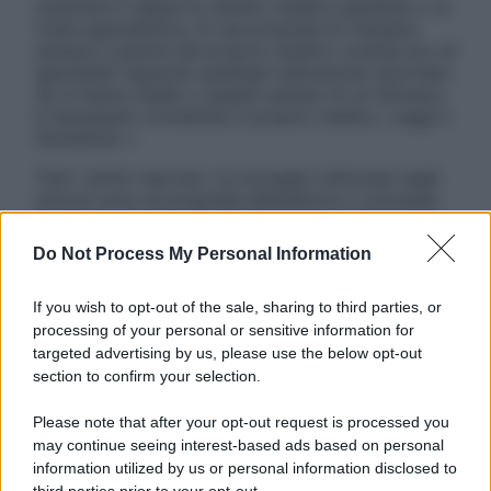
sostituire il rapporto diretto medico-paziente o la
visita specialistica. Si raccomanda di chiedere
sempre il parere del proprio medico curante e/o di
specialisti riguardo qualsiasi indicazione riportata.
Se si hanno dubbi o quesiti sull’uso di un farmaco
è necessario contattare il proprio medico. Leggi il
Disclaimer »
Tutti i diritti riservati. Le immagini utilizzate negli
articoli sono di proprietà dell’editore o concesse
in licenza per l’uso. È vietata la riproduzione non
autorizzata.
Do Not Process My Personal Information
If you wish to opt-out of the sale, sharing to third parties, or
processing of your personal or sensitive information for
Informativa
targeted advertising by us, please use the below opt-out
Privacy Policy
section to confirm your selection.
Cookie Policy
Note Legali
Please note that after your opt-out request is processed you
Preferenze Privacy
may continue seeing interest-based ads based on personal
information utilized by us or personal information disclosed to
third parties prior to your opt-out.