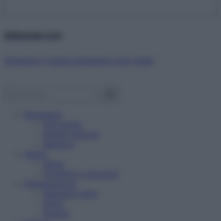
Abbonati ora!
Starbene ti regala benessere ogni mese!
Benessere
Psicologia
Rimedi naturali
Bellezza
Salute
News
Problemi e soluzioni
Alimentazione
Mangiare sano
Diete
Ricette