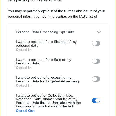
You may separately opt-out of the further disclosure of your
personal information by third parties on the IAB’s list of
downstream participants.
Personal Data Processing Opt Outs
This information may also be disclosed by us to third parties
on the IAB’s List of Downstream Participants that may further
I want to opt-out of the Sharing of my
disclose it to other third parties.
personal data.
Opted In
Please note that this website/app uses one or more Google
services and may gather and store information including but
I want to opt-out of the Sale of my
Personal Data.
not limited to your visit or usage behaviour. You may click to
Opted In
grant or deny consent to Google and its third-party tags to
use your data for below specified purposes in below Google
I want to opt-out of processing my
consent section.
Personal Data for Targeted Advertising.
Opted In
I want to opt-out of Collection, Use,
Retention, Sale, and/or Sharing of my
Personal Data that Is Unrelated with the
Purposes for which it was collected.
Opted Out