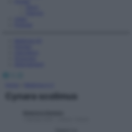
Fitness
Sport
Esercizi
Video
Podcast
Medicina AZ
Farmaci
Calcolatori
Oroscopo
Abbonamenti
Facebook
X
Instagram
Home
»
Medicina A-Z
Cynara scolimus
Redazione Starbene
1 Gennaio 2025 – Lettura 1 minuto
Seguici su