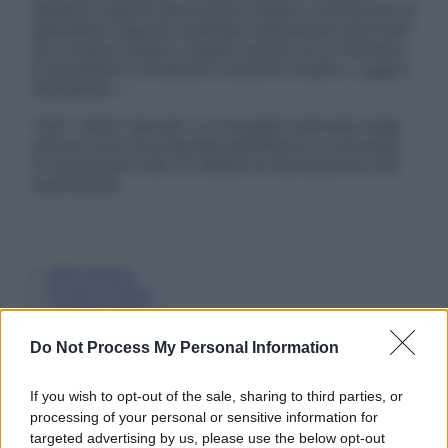
sempre il parere del proprio medico curante e/o di
specialisti riguardo qualsiasi indicazione riportata.
Se si hanno dubbi o quesiti sull’uso di un farmaco
è necessario contattare il proprio medico. Leggi il
Disclaimer »
Tutti i diritti riservati. Le immagini utilizzate negli
articoli sono di proprietà dell’editore o concesse
in licenza per l’uso. È vietata la riproduzione non
autorizzata.
Informativa
Privacy Policy
Cookie Policy
Note Legali
Do Not Process My Personal Information
Preferenze Privacy
If you wish to opt-out of the sale, sharing to third parties, or
processing of your personal or sensitive information for
targeted advertising by us, please use the below opt-out