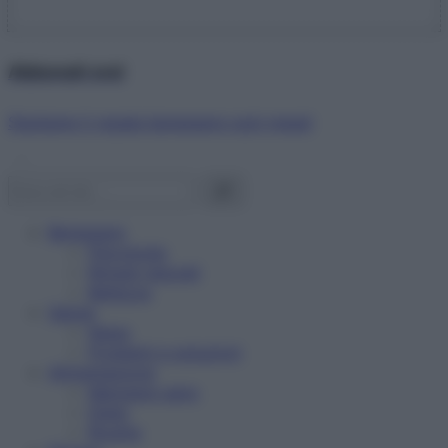
Abbonati ora!
Starbene ti regala benessere ogni mese!
Benessere
Psicologia
Rimedi naturali
Bellezza
Salute
News
Problemi e soluzioni
Alimentazione
Mangiare sano
Diete
Ricette