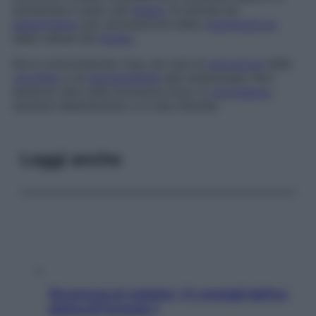
aumentare il peso del
fegato
di animali da
esperimento
per stimolazione della
rigenerazione
delle cellule del
fegato
.
Ne è controindicato l’uso nei casi di
ostruzione
delle
vie biliari
e di
ipersensibilità
alle
Asteraceae
. Non
esistono dati sulla sicurezza d’uso in
gravidanza
,
durante l’allattamento e in età infantile.
Leggi anche
Sicurezza al volante: i 5 consigli dell’ex
pilota di Formula 1