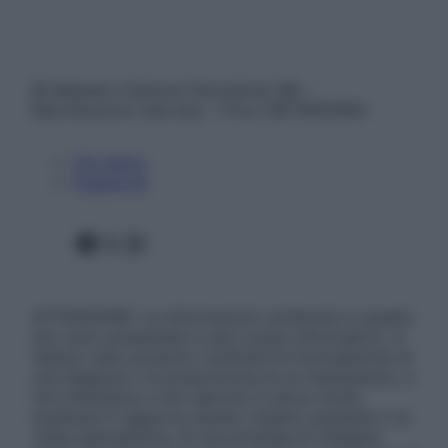
© Belpietro Edizioni Periodiche SRL –
Riproduzione riservata – P.Iva 13673600964
Chi siamo
Pubblicità
Facebook
X
Instagram
ATTENZIONE: Le informazioni contenute in questo
sito sono presentate a solo scopo informativo, in
nessun caso possono costituire la formulazione di
una diagnosi o la prescrizione di un trattamento, e
non intendono e non devono in alcun modo
sostituire il rapporto diretto medico-paziente o la
visita specialistica. Si raccomanda di chiedere