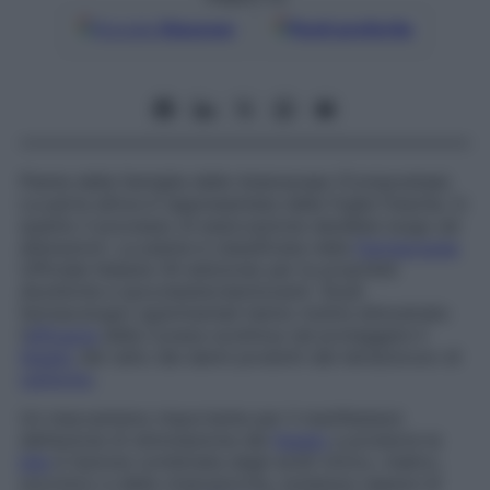
Google
Discover
Fonti preferite
Pianta della famiglia delle
Asteraceae
(
Compositae
).
La parte attiva è rappresentata dalle foglie fresche, in
quanto il processo di essiccazione darebbe luogo ad
alterazioni. La pianta è classificata nella
Farmacopea
Ufficiale Italiana (XI edizione) per le proprietà
diuretiche e ipocolesterolemizzanti. Studi
farmacologici sperimentali hanno inoltre dimostrato
l’
efficacia
della
Cynara scolimus
nel proteggere il
fegato
del ratto dai danni prodotti dal tetracloruro di
carbonio
.
Un meccanismo importante per il manifestarsi
dell’azione di stimolazione del
fegato
a produrre la
bile
è l’azione combinata degli acidi citrico, malico,
succinico e della cinaropicrina, sostanza capace di