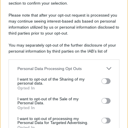
section to confirm your selection.
Please note that after your opt-out request is processed you
may continue seeing interest-based ads based on personal
information utilized by us or personal information disclosed to
third parties prior to your opt-out.
You may separately opt-out of the further disclosure of your
personal information by third parties on the IAB’s list of
downstream participants.
Personal Data Processing Opt Outs
This information may also be disclosed by us to third parties
on the IAB’s List of Downstream Participants that may further
I want to opt-out of the Sharing of my
disclose it to other third parties.
personal data.
Opted In
Please note that this website/app uses one or more Google
services and may gather and store information including but
I want to opt-out of the Sale of my
Personal Data.
not limited to your visit or usage behaviour. You may click to
Opted In
grant or deny consent to Google and its third-party tags to
use your data for below specified purposes in below Google
I want to opt-out of processing my
consent section.
Personal Data for Targeted Advertising.
Opted In