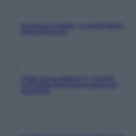
Sicurezza al volante: i 5 consigli dell’ex
pilota di Formula 1
«Oggi che se magnamo?»: 4 ricette
facili di Max Mariola senza pesare gli
ingredienti