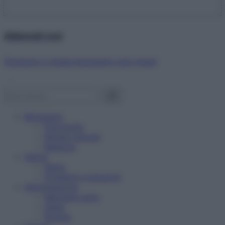
Abbonati ora!
Starbene ti regala benessere ogni mese!
Benessere
Psicologia
Rimedi naturali
Bellezza
Salute
News
Problemi e soluzioni
Alimentazione
Mangiare sano
Diete
Ricette