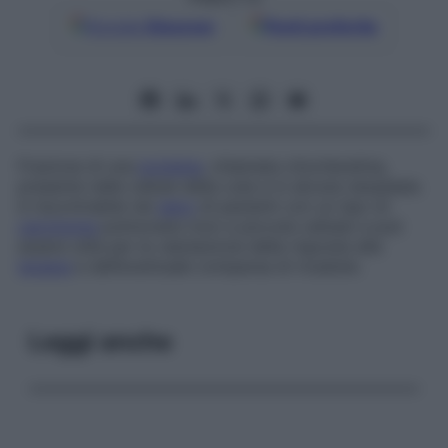
Google
Discover
Fonti preferite
Frazione di una
proteina
, chiamata
citocheratina
,
presente nelle cellule della cute e in alcune neoplasie.
è riscontrabile nel
siero
di pazienti con un tipo di
carcinoma
polmonare (non a piccole cellule) e può
essere utile per la valutazione della risposta alla
terapia
e dell’eventuale comparsa di ricadute.
Leggi anche