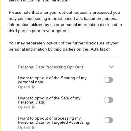
Note Legali
section to confirm your selection.
Preferenze Privacy
Please note that after your opt-out request is processed you
may continue seeing interest-based ads based on personal
information utilized by us or personal information disclosed to
third parties prior to your opt-out.
You may separately opt-out of the further disclosure of your
personal information by third parties on the IAB’s list of
downstream participants.
Personal Data Processing Opt Outs
This information may also be disclosed by us to third parties
on the IAB’s List of Downstream Participants that may further
I want to opt-out of the Sharing of my
disclose it to other third parties.
personal data.
Opted In
Please note that this website/app uses one or more Google
services and may gather and store information including but
I want to opt-out of the Sale of my
Personal Data.
not limited to your visit or usage behaviour. You may click to
Opted In
grant or deny consent to Google and its third-party tags to
use your data for below specified purposes in below Google
I want to opt-out of processing my
consent section.
Personal Data for Targeted Advertising.
Opted In