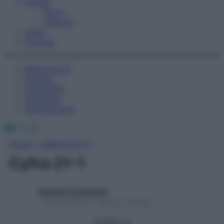
Fitness
Sport
Esercizi
Video
Podcast
Medicina AZ
Farmaci
Calcolatori
Oroscopo
Abbonamenti
Facebook
X
Instagram
Home
»
Medicina A-Z
Cyfra 21-1
Redazione Starbene
1 Gennaio 2025 – Lettura 1 minuto
Seguici su