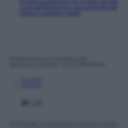
Perché la pressione con il caldo scende
e sale all’improvviso: cosa succede alle
donne e cosa fare subito
© Belpietro Edizioni Periodiche SRL –
Riproduzione riservata – P.Iva 13673600964
Chi siamo
Pubblicità
Facebook
X
Instagram
ATTENZIONE: Le informazioni contenute in questo