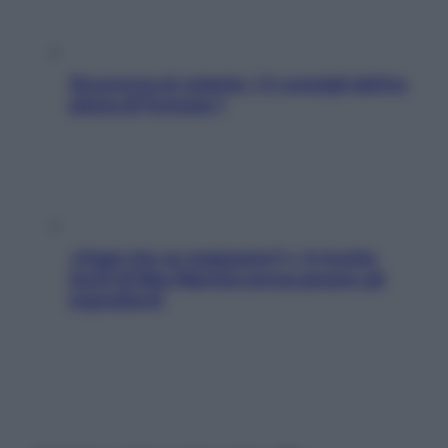
Sicurezza al volante: i 5 consigli dell’ex
pilota di Formula 1
«Oggi che se magnamo?»: 4 ricette
facili di Max Mariola senza pesare gli
ingredienti