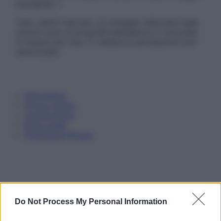
Disclaimer »
Tutti i diritti riservati. Le immagini utilizzate negli
articoli sono di proprietà dell’editore o concesse
in licenza per l’uso. È vietata la riproduzione non
autorizzata.
Informativa
Privacy Policy
Cookie Policy
Note Legali
Preferenze Privacy
Do Not Process My Personal Information