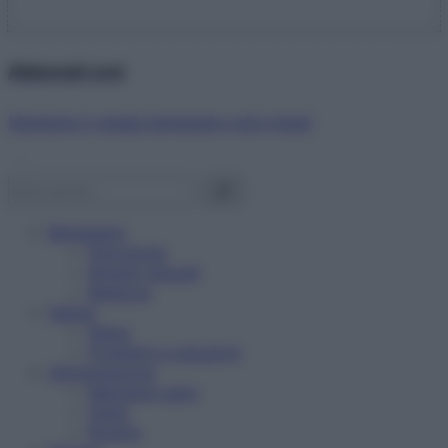
Abbonati ora!
Starbene ti regala benessere ogni mese!
Benessere
Psicologia
Rimedi naturali
Bellezza
Salute
News
Problemi e soluzioni
Alimentazione
Mangiare sano
Diete
Ricette