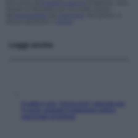
fare ricorso all’
intradermoreazione
di Mantoux, unico
metodo di riferimento per uno studio preciso
dell’
ipersensibilità
alla
tubercolina
. Nei bambini, si
utilizza soprattutto il
cerotto
.
Leggi anche
Il caldo è uno “stress test” naturale per
il cuore: quando il malessere estivo
nasconde un’aritmia