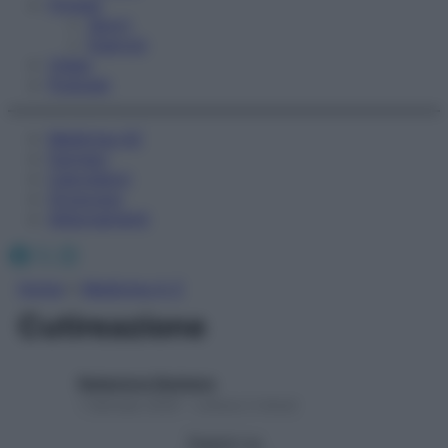
Fitness
Sport
Esercizi
Video
Podcast
Medicina AZ
Farmaci
Calcolatori
Oroscopo
Abbonamenti
Facebook
X
Instagram
Home
»
Medicina A-Z
Cutireazione
Redazione Starbene
1 Gennaio 2025 – Lettura 2 minuti
Seguici su