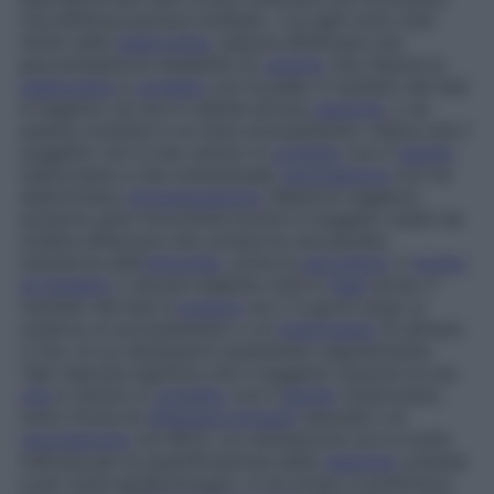
che effettua punture multiple, i cui aghi sono stati
intinti nella
tubercolina
, oppure effettuare una
percutireazione mediante un
cerotto
che rilascia la
tubercolina
a
contatto
con la pelle. Il risultato del test
è negativo se non è visibile alcuna
reazione
, o se
questa consiste in un lieve arrossamento. Indica che il
soggetto non è mai venuto in
contatto
con il
bacillo
tubercolare e che un’eventuale
vaccinazione
non ha
determinato
immunizzazione
. Reazioni negative
possono però incontrarsi anche in soggetti colpiti da
un’altra affezione che comporta una perdita
transitoria dell’
immunità
, come la
sarcoidosi
, il
morbo
di Hodgkin
o alcune malattie virali in
fase
acuta. Il
risultato del test è
positivo
se 2-3 giorni dopo si
osserva un arrossamento o un
indurimento
di almeno
2 mm, le cui dimensioni aumentano regolarmente.
Tale risposta significa che il soggetto durante la sua
vita
è venuto in
contatto
con il
bacillo
tubercolare,
sotto forma di
infezione primaria
naturale o di
vaccinazione
con BCG. La cutireazione non è molto
indicata per la quantificazione della
reazione
cutanea
e per studi epidemiologici. A tal scopo si preferisce