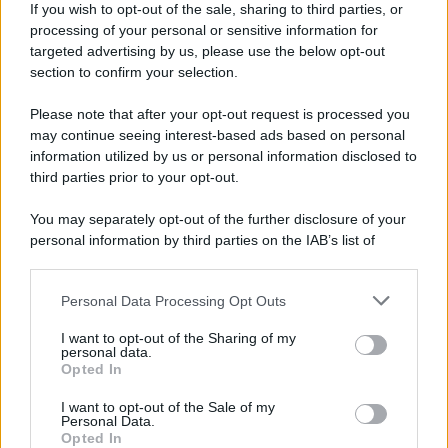
If you wish to opt-out of the sale, sharing to third parties, or
processing of your personal or sensitive information for
targeted advertising by us, please use the below opt-out
section to confirm your selection.
Please note that after your opt-out request is processed you
may continue seeing interest-based ads based on personal
information utilized by us or personal information disclosed to
third parties prior to your opt-out.
You may separately opt-out of the further disclosure of your
personal information by third parties on the IAB’s list of
downstream participants.
Personal Data Processing Opt Outs
This information may also be disclosed by us to third parties
on the IAB’s List of Downstream Participants that may further
I want to opt-out of the Sharing of my
disclose it to other third parties.
personal data.
Opted In
Please note that this website/app uses one or more Google
services and may gather and store information including but
I want to opt-out of the Sale of my
Personal Data.
not limited to your visit or usage behaviour. You may click to
Opted In
grant or deny consent to Google and its third-party tags to