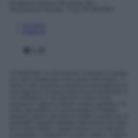
© Belpietro Edizioni Periodiche SRL –
Riproduzione riservata – P.Iva 13673600964
Chi siamo
Pubblicità
Facebook
X
Instagram
ATTENZIONE: Le informazioni contenute in questo
sito sono presentate a solo scopo informativo, in
nessun caso possono costituire la formulazione di
una diagnosi o la prescrizione di un trattamento, e
non intendono e non devono in alcun modo
sostituire il rapporto diretto medico-paziente o la
visita specialistica. Si raccomanda di chiedere
sempre il parere del proprio medico curante e/o di
specialisti riguardo qualsiasi indicazione riportata.
Se si hanno dubbi o quesiti sull’uso di un farmaco
è necessario contattare il proprio medico. Leggi il