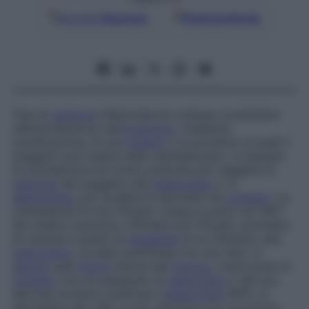
Google
Discover
Fonti preferite
Test di
reazione
infiammatoria cutanea consistente
nell’introduzione nell’
organismo
, mediante
scarificazione, di una
tossina
o un prodotto ai quali il
soggetto può essere stato sensibilizzato. In passato
la cutireazione era molto praticata per saggiare la
reazione
del soggetto alla
tubercolina
o, in
allergologia
, per studiare le dermatiti da
contatto
. La
cutireazione di Von Pirquet, messa a punto nel 1907
dal medico austriaco Clemens Von Pirquet, permette
di valutare il grado di
sensibilità
di un individuo alla
tubercolina
. La pelle scarificata con uno stilo, in
genere
sulla
faccia
interna del
braccio
, viene posta in
contatto
con un preparato di
tubercolina
o del suo
derivato proteico purificato (
tubercolina
PPD). In
alternativa allo stilo si può utilizzare uno strumento