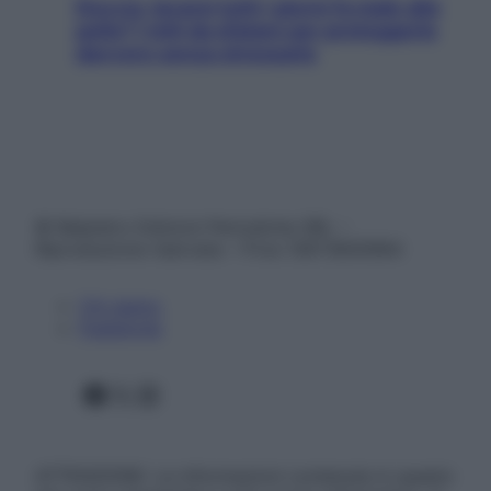
Doccia, lavarsi tutti i giorni fa male alla
pelle? I miti da sfatare per proteggerla
davvero senza stressarla
© Belpietro Edizioni Periodiche SRL –
Riproduzione riservata – P.Iva 13673600964
Chi siamo
Pubblicità
Facebook
X
Instagram
ATTENZIONE: Le informazioni contenute in questo