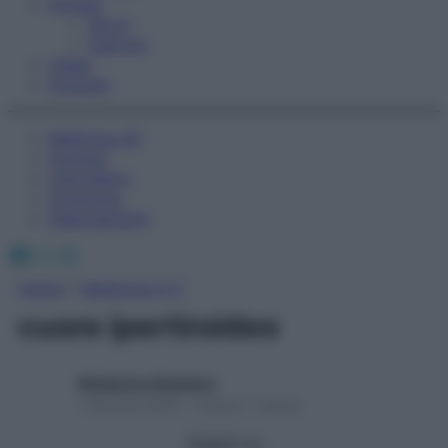
Fitness
Sport
Esercizi
Video
Podcast
Medicina AZ
Farmaci
Calcolatori
Oroscopo
Abbonamenti
Facebook
X
Instagram
Home
»
Medicina A-Z
cuore ipertiroideo
Redazione Starbene
1 Gennaio 2025 – Lettura 1 minuto
Seguici su