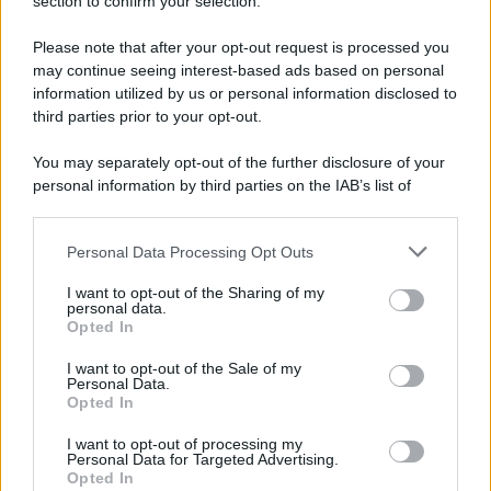
Note Legali
section to confirm your selection.
Preferenze Privacy
Please note that after your opt-out request is processed you
may continue seeing interest-based ads based on personal
information utilized by us or personal information disclosed to
third parties prior to your opt-out.
You may separately opt-out of the further disclosure of your
personal information by third parties on the IAB’s list of
downstream participants.
Personal Data Processing Opt Outs
This information may also be disclosed by us to third parties
on the IAB’s List of Downstream Participants that may further
I want to opt-out of the Sharing of my
disclose it to other third parties.
personal data.
Opted In
Please note that this website/app uses one or more Google
services and may gather and store information including but
I want to opt-out of the Sale of my
Personal Data.
not limited to your visit or usage behaviour. You may click to
Opted In
grant or deny consent to Google and its third-party tags to
use your data for below specified purposes in below Google
I want to opt-out of processing my
consent section.
Personal Data for Targeted Advertising.
Opted In