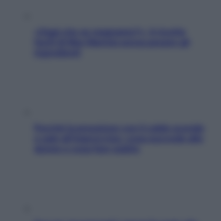
«Oggi che se magnamo?»: 4 ricette
facili di Max Mariola senza pesare gli
ingredienti
Perché la pressione con il caldo scende
e sale all’improvviso: cosa succede alle
donne e cosa fare subito