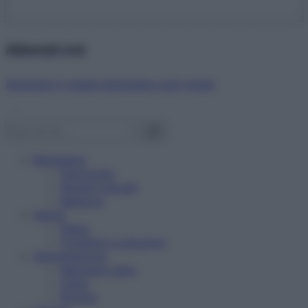
Abbonati ora!
Starbene ti regala benessere ogni mese!
Benessere
Psicologia
Rimedi naturali
Bellezza
Salute
News
Problemi e soluzioni
Alimentazione
Mangiare sano
Diete
Ricette