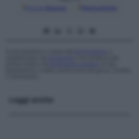
Google
Discover
Fonti preferite
Cuore iperattivo a causa dell’
ipertiroidismo
e
caratterizzato da
tachicardia
e da tendenza alle
aritmie atriali e all’
insufficienza cardiaca
di tipo
iperdinamico; è detto anche
cuore da gozzo
,
tiroideo
o
tireotossico
.
Leggi anche