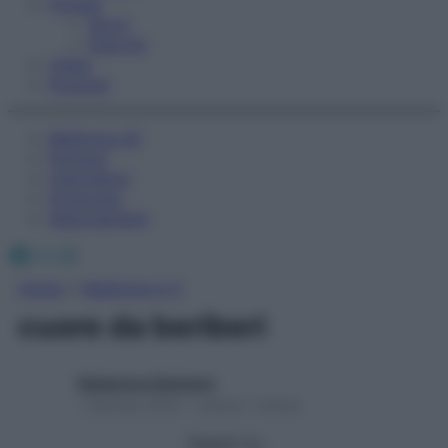
Fitness
Sport
Esercizi
Video
Podcast
Medicina AZ
Farmaci
Calcolatori
Oroscopo
Abbonamenti
Facebook
X
Instagram
Home
»
Medicina A-Z
cuore da beriberi
Redazione Starbene
1 Gennaio 2025 – Lettura 1 minuto
Seguici su