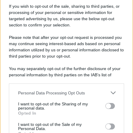
Informativa
Privacy Policy
If you wish to opt-out of the sale, sharing to third parties, or
Cookie Policy
processing of your personal or sensitive information for
Note Legali
targeted advertising by us, please use the below opt-out
Preferenze Privacy
section to confirm your selection.
Please note that after your opt-out request is processed you
may continue seeing interest-based ads based on personal
information utilized by us or personal information disclosed to
third parties prior to your opt-out.
You may separately opt-out of the further disclosure of your
personal information by third parties on the IAB’s list of
downstream participants.
Personal Data Processing Opt Outs
This information may also be disclosed by us to third parties
on the IAB’s List of Downstream Participants that may further
I want to opt-out of the Sharing of my
disclose it to other third parties.
personal data.
Opted In
Please note that this website/app uses one or more Google
services and may gather and store information including but
I want to opt-out of the Sale of my
Personal Data.
not limited to your visit or usage behaviour. You may click to