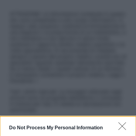
ATTENZIONE: Le informazioni contenute in questo
sito sono presentate a solo scopo informativo, in
nessun caso possono costituire la formulazione di
una diagnosi o la prescrizione di un trattamento, e
non intendono e non devono in alcun modo
sostituire il rapporto diretto medico-paziente o la
visita specialistica. Si raccomanda di chiedere
sempre il parere del proprio medico curante e/o di
specialisti riguardo qualsiasi indicazione riportata.
Se si hanno dubbi o quesiti sull’uso di un farmaco
è necessario contattare il proprio medico. Leggi il
Disclaimer »
Tutti i diritti riservati. Le immagini utilizzate negli
articoli sono di proprietà dell’editore o concesse
in licenza per l’uso. È vietata la riproduzione non
autorizzata.
Do Not Process My Personal Information