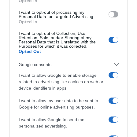
Opted In
grant or deny consent to Google and its third-party tags to
use your data for below specified purposes in below Google
I want to opt-out of processing my
consent section.
Personal Data for Targeted Advertising.
Opted In
I want to opt-out of Collection, Use,
Retention, Sale, and/or Sharing of my
Personal Data that Is Unrelated with the
Purposes for which it was collected.
Opted Out
Google consents
I want to allow Google to enable storage
related to advertising like cookies on web or
device identifiers in apps.
I want to allow my user data to be sent to
Google for online advertising purposes.
I want to allow Google to send me
personalized advertising.