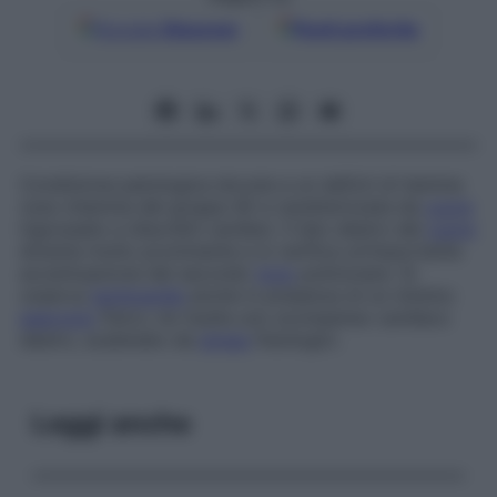
Google
Discover
Fonti preferite
Condizione patologica dovuta a un deficit di tiamina
(una vitamina del gruppo B) e caratterizzata da
cuore
ingrossato e disordini cardiaci. Il lato destro del
cuore
diventa molto prominente e si verifica un’importante
accentuazione del secondo
tono
polmonare. Si
osserva
tachicardia
anche in presenza di un minimo
esercizio
fisico; ne risulta uno scompenso cardiaco
destro, scatenato da
stress
fisiologici.
Leggi anche