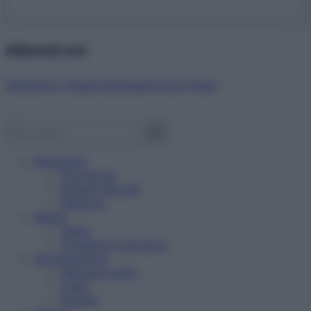
Abbonati ora!
Starbene ti regala benessere ogni mese!
Benessere
Psicologia
Rimedi naturali
Bellezza
Salute
News
Problemi e soluzioni
Alimentazione
Mangiare sano
Diete
Ricette