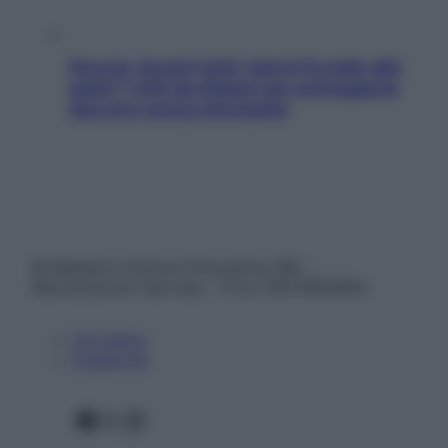
Doccia, lavarsi tutti i giorni fa male alla
pelle? I miti da sfatare per proteggerla
davvero senza stressarla
© Belpietro Edizioni Periodiche SRL –
Riproduzione riservata – P.Iva 13673600964
Chi siamo
Pubblicità
Facebook
X
Instagram