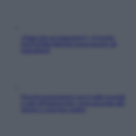
«Oggi che se magnamo?»: 4 ricette
facili di Max Mariola senza pesare gli
ingredienti
Perché la pressione con il caldo scende
e sale all’improvviso: cosa succede alle
donne e cosa fare subito