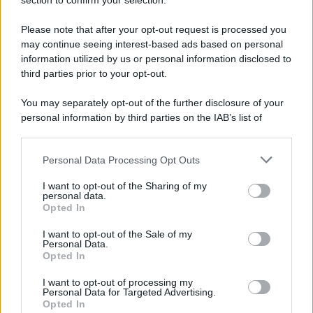
Note Legali
section to confirm your selection.
Preferenze Privacy
Please note that after your opt-out request is processed you
may continue seeing interest-based ads based on personal
information utilized by us or personal information disclosed to
third parties prior to your opt-out.
You may separately opt-out of the further disclosure of your
personal information by third parties on the IAB’s list of
downstream participants.
Personal Data Processing Opt Outs
This information may also be disclosed by us to third parties
on the IAB’s List of Downstream Participants that may further
I want to opt-out of the Sharing of my
disclose it to other third parties.
personal data.
Opted In
Please note that this website/app uses one or more Google
services and may gather and store information including but
I want to opt-out of the Sale of my
Personal Data.
not limited to your visit or usage behaviour. You may click to
Opted In
grant or deny consent to Google and its third-party tags to
use your data for below specified purposes in below Google
I want to opt-out of processing my
consent section.
Personal Data for Targeted Advertising.
Opted In