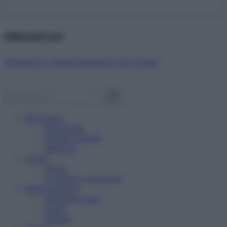
Abbonati ora!
Starbene ti regala benessere ogni mese!
Benessere
Psicologia
Rimedi naturali
Bellezza
Salute
News
Problemi e soluzioni
Alimentazione
Mangiare sano
Diete
Ricette