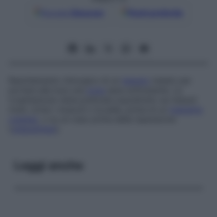
Google
Discover
Fonti preferite
Raschiamento chirurgico di un
tessuto
malato per
portare alla luce una
zona
sana sottostante. La
cruentazione viene praticata soprattutto sui tessuti
molli, come i muscoli o la pelle, prima di un
trapianto
cutaneo
, o su un osso prima della riparazione
(
osteosintesi
).
Leggi anche