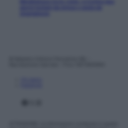
Mindfulness tra le vette: a Cortina due
giorni lontani da stress e ansia da
smartphone
© Belpietro Edizioni Periodiche SRL –
Riproduzione riservata – P.Iva 13673600964
Chi siamo
Pubblicità
Facebook
X
Instagram
ATTENZIONE: Le informazioni contenute in questo