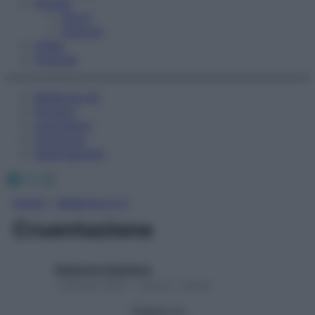
Fitness
Sport
Esercizi
Video
Podcast
Medicina AZ
Farmaci
Calcolatori
Oroscopo
Abbonamenti
Facebook
X
Instagram
Home
»
Medicina A-Z
Cruentazione
Redazione Starbene
1 Gennaio 2025 – Lettura 1 minuto
Seguici su