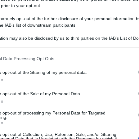
 prior to your opt-out.
rately opt-out of the further disclosure of your personal information by
he IAB’s list of downstream participants.
tion may also be disclosed by us to third parties on the IAB’s List of 
 that may further disclose it to other third parties.
 that this website/app uses one or more Google services and may gath
l Data Processing Opt Outs
including but not limited to your visit or usage behaviour. You may click 
 to Google and its third-party tags to use your data for below specifi
o opt-out of the Sharing of my personal data.
ogle consent section.
In
o opt-out of the Sale of my Personal Data.
In
to opt-out of processing my Personal Data for Targeted
ing.
In
o opt-out of Collection, Use, Retention, Sale, and/or Sharing
ersonal Data that Is Unrelated with the Purposes for which it