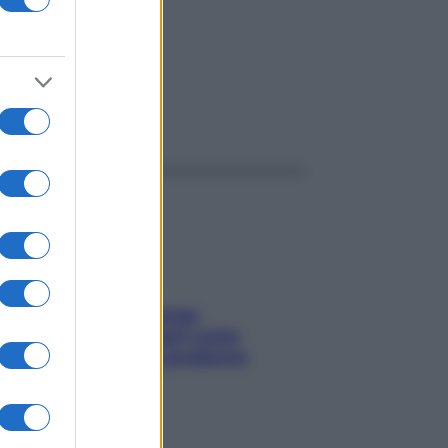
ggi anche
Capelli spezzati lungo
l’attaccatura? Scopri come
risolvere l’annoso problema