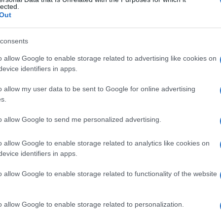
lected.
Out
consents
Le
o allow Google to enable storage related to advertising like cookies on
evice identifiers in apps.
ti preferite
o allow my user data to be sent to Google for online advertising
s.
to allow Google to send me personalized advertising.
o allow Google to enable storage related to analytics like cookies on
 derivato colorato, usualmente in una
reazione
evice identifiers in apps.
ilizza enzimi specifici).
ium
, che forma colonie colorate (gialle o arancioni).
o allow Google to enable storage related to functionality of the website
o allow Google to enable storage related to personalization.