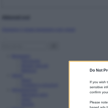
Abbonati ora!
Starbene ti regala benessere ogni mese!
Benessere
Psicologia
Rimedi naturali
Bellezza
Do Not Pr
Salute
News
If you wish 
Problemi e soluzioni
sensitive in
Alimentazione
confirm your
Mangiare sano
Diete
Please note
Ricette
based ads b