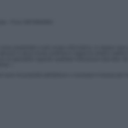
vata – P.Iva 13673600964
sono presentate a solo scopo informativo, in nessun caso p
devono in alcun modo sostituire il rapporto diretto medico-p
 di specialisti riguardo qualsiasi indicazione riportata. Se
aimer »
ticoli sono di proprietà dell’editore o concesse in licenza per 