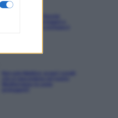
Fame dopo cena? Perché
succede e 6 snack leggeri e
appetitosi che non rovinano il
sonno
Non solo Maldive: scopri i coralli
che si nascondono nel nostro
Mediterraneo (e come
proteggerli)