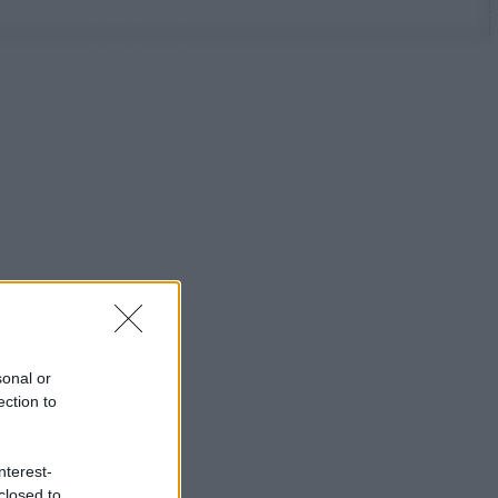
sonal or
ection to
nterest-
closed to