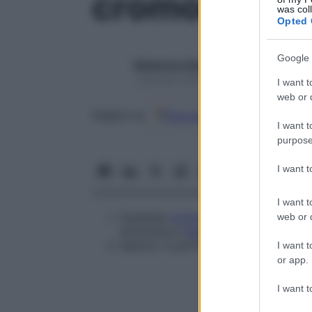
cromogeno
was col
Opted 
Google 
Redazione Starbene
1 Gennaio 2025 – Lettura 1 minuto
I want t
web or d
Google
Discover
Fon
Seguici su
I want t
purpose
I want 
I want t
Qualsiasi
composto
che può dare un
web or d
enzimatica (
reazione
biologica che ut
Specie, in particolare di
Mycobacter
I want t
or app.
I want t