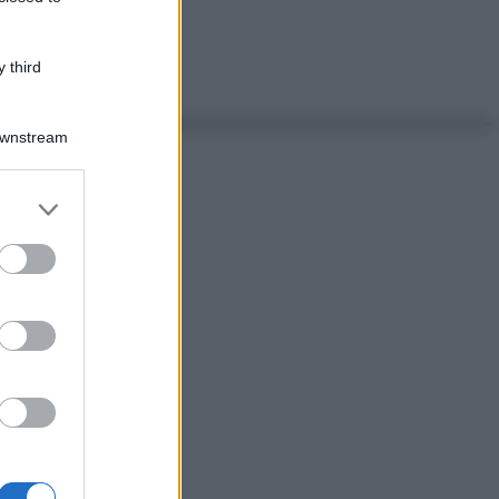
 third
Downstream
er and store
to grant or
ed purposes