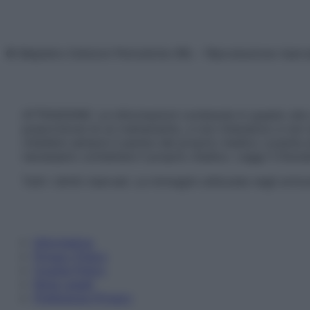
© Belpietro Edizioni Periodiche SRL – Riproduzione riser
ATTENZIONE: Le informazioni contenute in questo sito 
prescrizione di un trattamento, e non intendono e non 
chiedere sempre il parere del proprio medico curante e/o
necessario contattare il proprio medico. Leggi il Discl
Tutti i diritti riservati. Le immagini utilizzate negli ar
Informativa
Privacy Policy
Cookie Policy
Note Legali
Preferenze Privacy