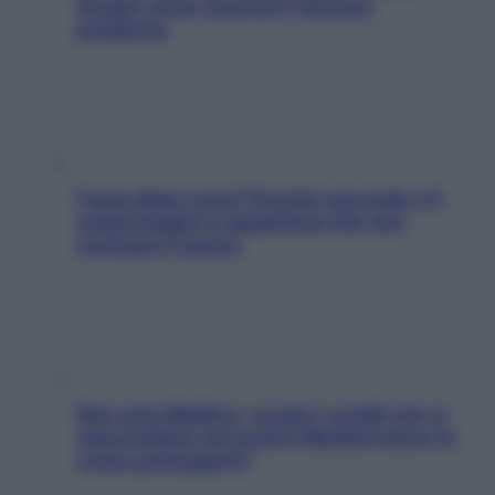
Scopri come risolvere l’annoso
problema
Fame dopo cena? Perché succede e 6
snack leggeri e appetitosi che non
rovinano il sonno
Non solo Maldive: scopri i coralli che si
nascondono nel nostro Mediterraneo (e
come proteggerli)