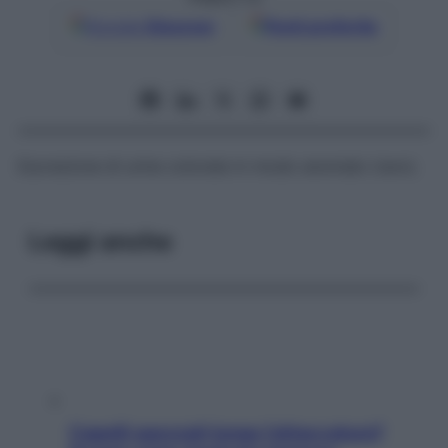
Google
Discover
Fonti preferite
Escrezione di urine colorate in modo anomalo (raro).
Leggi anche
Capelli spezzati lungo l’attaccatura?