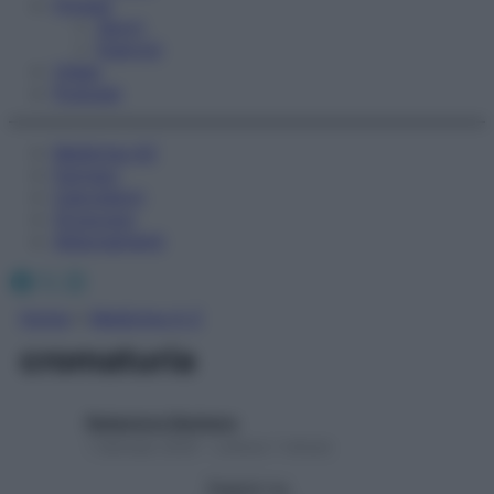
Fitness
Sport
Esercizi
Video
Podcast
Medicina AZ
Farmaci
Calcolatori
Oroscopo
Abbonamenti
Facebook
X
Instagram
Home
»
Medicina A-Z
cromaturia
Redazione Starbene
1 Gennaio 2025 – Lettura 1 minuto
Seguici su