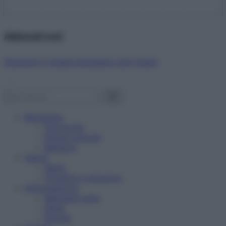
Abbonati ora!
Starbene ti regala benessere ogni mese!
Benessere
Psicologia
Rimedi naturali
Bellezza
Salute
News
Problemi e soluzioni
Alimentazione
Mangiare sano
Diete
Ricette