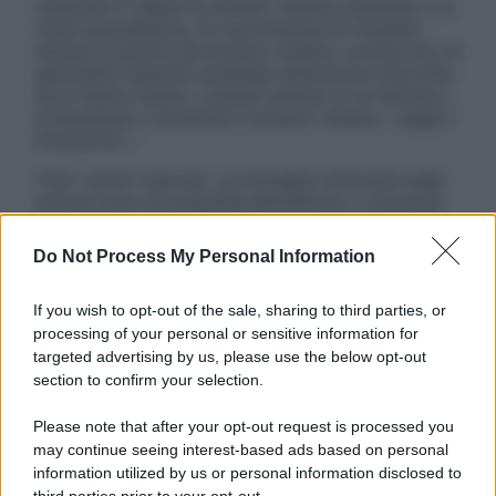
sostituire il rapporto diretto medico-paziente o la
visita specialistica. Si raccomanda di chiedere
sempre il parere del proprio medico curante e/o di
specialisti riguardo qualsiasi indicazione riportata.
Se si hanno dubbi o quesiti sull’uso di un farmaco
è necessario contattare il proprio medico. Leggi il
Disclaimer »
Tutti i diritti riservati. Le immagini utilizzate negli
articoli sono di proprietà dell’editore o concesse
in licenza per l’uso. È vietata la riproduzione non
autorizzata.
Do Not Process My Personal Information
If you wish to opt-out of the sale, sharing to third parties, or
processing of your personal or sensitive information for
Informativa
targeted advertising by us, please use the below opt-out
Privacy Policy
section to confirm your selection.
Cookie Policy
Note Legali
Please note that after your opt-out request is processed you
Preferenze Privacy
may continue seeing interest-based ads based on personal
information utilized by us or personal information disclosed to
third parties prior to your opt-out.