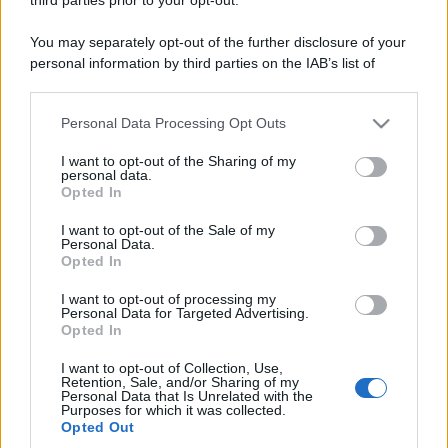
You may separately opt-out of the further disclosure of your
personal information by third parties on the IAB’s list of
downstream participants.
Personal Data Processing Opt Outs
This information may also be disclosed by us to third parties
on the IAB’s List of Downstream Participants that may further
I want to opt-out of the Sharing of my
disclose it to other third parties.
personal data.
Opted In
Please note that this website/app uses one or more Google
services and may gather and store information including but
I want to opt-out of the Sale of my
Personal Data.
not limited to your visit or usage behaviour. You may click to
Opted In
grant or deny consent to Google and its third-party tags to
use your data for below specified purposes in below Google
I want to opt-out of processing my
consent section.
Personal Data for Targeted Advertising.
Opted In
I want to opt-out of Collection, Use,
Retention, Sale, and/or Sharing of my
Personal Data that Is Unrelated with the
Purposes for which it was collected.
Opted Out