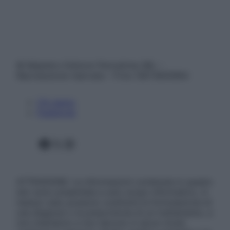
© Belpietro Edizioni Periodiche SRL –
Riproduzione riservata – P.Iva 13673600964
Chi siamo
Pubblicità
Facebook
X
Instagram
ATTENZIONE: Le informazioni contenute in questo
sito sono presentate a solo scopo informativo, in
nessun caso possono costituire la formulazione di
una diagnosi o la prescrizione di un trattamento, e
non intendono e non devono in alcun modo