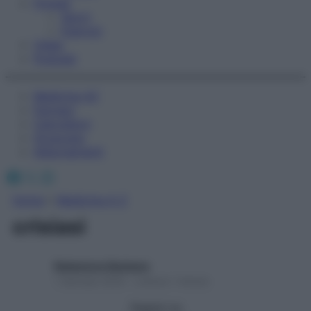
Fitness
Sport
Esercizi
Video
Podcast
Medicina AZ
Farmaci
Calcolatori
Oroscopo
Abbonamenti
Facebook
X
Instagram
Home
»
Medicina A-Z
crisiasi
Redazione Starbene
1 Gennaio 2025 – Lettura 1 minuto
Seguici su