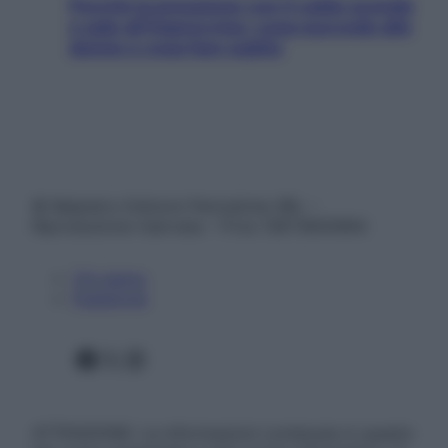
Perché la pressione con il caldo scende
e sale all’improvviso: cosa succede alle
donne e cosa fare subito
© Belpietro Edizioni Periodiche SRL –
Riproduzione riservata – P.Iva 13673600964
Chi siamo
Pubblicità
Facebook
X
Instagram
ATTENZIONE: Le informazioni contenute in questo