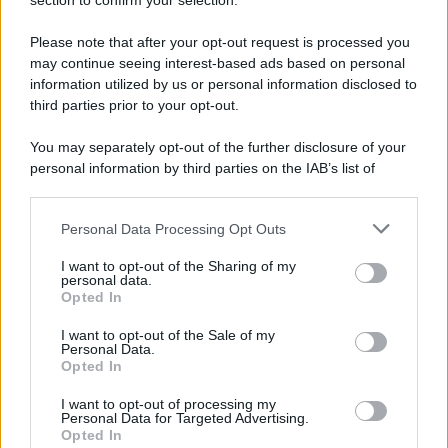
Note Legali
section to confirm your selection.
Preferenze Privacy
Please note that after your opt-out request is processed you
may continue seeing interest-based ads based on personal
information utilized by us or personal information disclosed to
third parties prior to your opt-out.
You may separately opt-out of the further disclosure of your
personal information by third parties on the IAB’s list of
downstream participants.
Personal Data Processing Opt Outs
This information may also be disclosed by us to third parties
on the IAB’s List of Downstream Participants that may further
I want to opt-out of the Sharing of my
disclose it to other third parties.
personal data.
Opted In
Please note that this website/app uses one or more Google
services and may gather and store information including but
I want to opt-out of the Sale of my
Personal Data.
not limited to your visit or usage behaviour. You may click to
Opted In
grant or deny consent to Google and its third-party tags to
use your data for below specified purposes in below Google
I want to opt-out of processing my
consent section.
Personal Data for Targeted Advertising.
Opted In