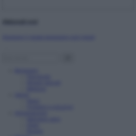
Abbonati ora!
Starbene ti regala benessere ogni mese!
Benessere
Psicologia
Rimedi naturali
Bellezza
Salute
News
Problemi e soluzioni
Alimentazione
Mangiare sano
Diete
Ricette