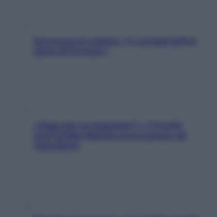
Sicurezza al volante: i 5 consigli dell’ex
pilota di Formula 1
«Oggi che se magnamo?»: 4 ricette
facili di Max Mariola senza pesare gli
ingredienti