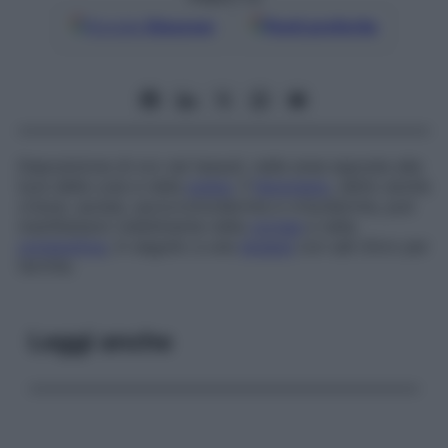
Google
Discover
Fonti preferite
Deposizione di oro nei tessuti, nelle aree esposte alla
luce della cute e nella
sclera
. Il
fenomeno
, detto anche
crisosi
,
auriasi
,
aurocromodermia
e
crisodermia
, può
manifestarsi visibilmente nella
cornea
e nella
congiuntiva
, in seguito a una
terapia
con sali d’oro per
l’artrite.
Leggi anche