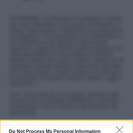
ATTENZIONE: Le informazioni contenute in questo
sito sono presentate a solo scopo informativo, in
nessun caso possono costituire la formulazione di
una diagnosi o la prescrizione di un trattamento, e
non intendono e non devono in alcun modo
sostituire il rapporto diretto medico-paziente o la
visita specialistica. Si raccomanda di chiedere
sempre il parere del proprio medico curante e/o di
specialisti riguardo qualsiasi indicazione riportata.
Se si hanno dubbi o quesiti sull’uso di un farmaco
è necessario contattare il proprio medico. Leggi il
Disclaimer »
Tutti i diritti riservati. Le immagini utilizzate negli
articoli sono di proprietà dell’editore o concesse
in licenza per l’uso. È vietata la riproduzione non
autorizzata.
Do Not Process My Personal Information