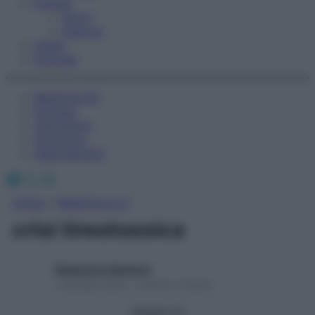
Fitness
Sport
Esercizi
Video
Podcast
Medicina AZ
Farmaci
Calcolatori
Oroscopo
Abbonamenti
Facebook
X
Instagram
Home
»
Medicina A-Z
crisi tireotossica
Redazione Starbene
1 Gennaio 2025 – Lettura 1 minuto
Seguici su