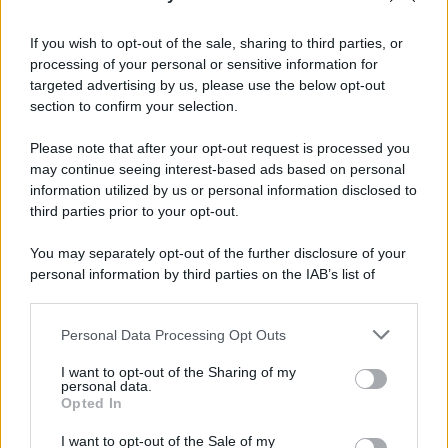
Informativa
Privacy Policy
If you wish to opt-out of the sale, sharing to third parties, or
Cookie Policy
processing of your personal or sensitive information for
Note Legali
targeted advertising by us, please use the below opt-out
Preferenze Privacy
section to confirm your selection.
Please note that after your opt-out request is processed you
may continue seeing interest-based ads based on personal
information utilized by us or personal information disclosed to
third parties prior to your opt-out.
You may separately opt-out of the further disclosure of your
personal information by third parties on the IAB’s list of
downstream participants.
Personal Data Processing Opt Outs
This information may also be disclosed by us to third parties
on the IAB’s List of Downstream Participants that may further
I want to opt-out of the Sharing of my
disclose it to other third parties.
personal data.
Opted In
Please note that this website/app uses one or more Google
services and may gather and store information including but
I want to opt-out of the Sale of my