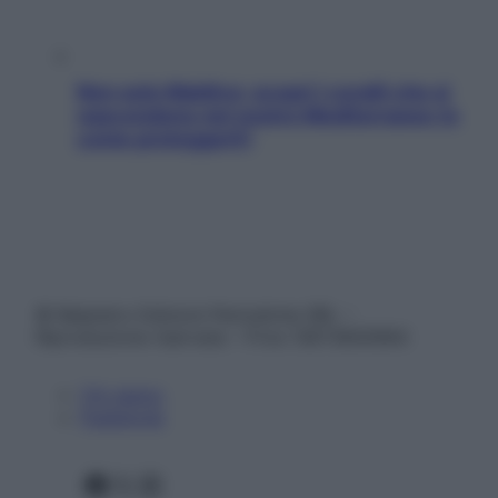
Non solo Maldive: scopri i coralli che si
nascondono nel nostro Mediterraneo (e
come proteggerli)
© Belpietro Edizioni Periodiche SRL –
Riproduzione riservata – P.Iva 13673600964
Chi siamo
Pubblicità
Facebook
X
Instagram