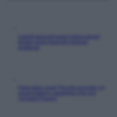
Capelli spezzati lungo l’attaccatura?
Scopri come risolvere l’annoso
problema
Fame dopo cena? Perché succede e 6
snack leggeri e appetitosi che non
rovinano il sonno