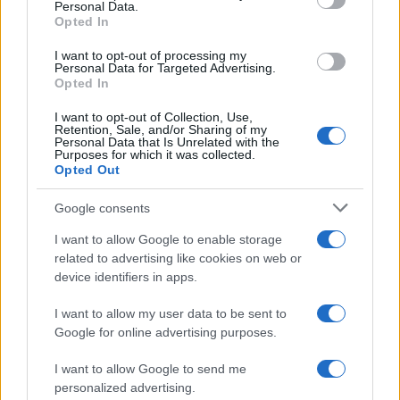
Personal Data.
not limited to your visit or usage behaviour. You may click to
Opted In
grant or deny consent to Google and its third-party tags to
use your data for below specified purposes in below Google
I want to opt-out of processing my
consent section.
Personal Data for Targeted Advertising.
Opted In
I want to opt-out of Collection, Use,
Retention, Sale, and/or Sharing of my
Personal Data that Is Unrelated with the
Purposes for which it was collected.
Opted Out
Google consents
I want to allow Google to enable storage
related to advertising like cookies on web or
device identifiers in apps.
I want to allow my user data to be sent to
Google for online advertising purposes.
I want to allow Google to send me
personalized advertising.