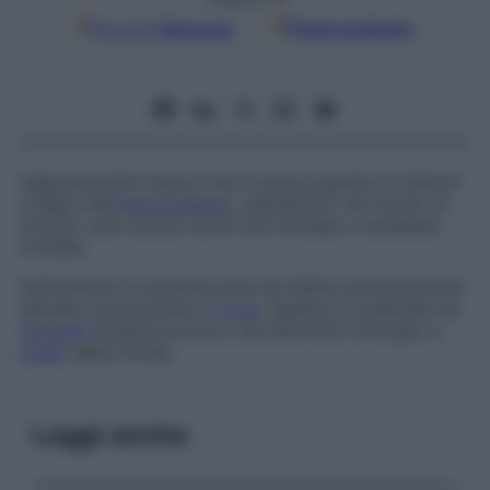
Google
Discover
Fonti preferite
Aggravamento improvviso e preoccupante di sintomi
e segni dell’
ipertiroidismo
, soprattutto nel morbo di
Graves, noto anche come
crisi tiroidea
o
tempesta
tiroidea.
Solitamente è caratterizzata da febbre estremamente
elevata, prostrazione e
coma
. Spesso è scatenata da
faringite
streptococcica o da interventi chirurgici a
livello
della tiroide.
Leggi anche