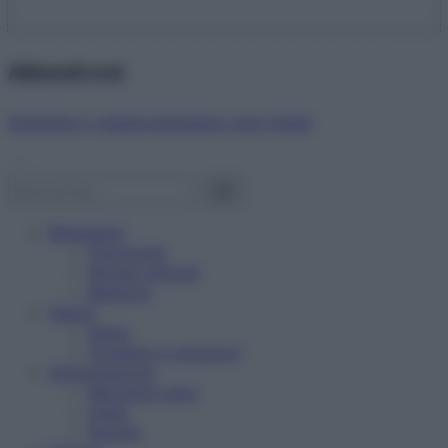
Abbonati ora!
Starbene ti regala benessere ogni mese!
Benessere
Psicologia
Rimedi naturali
Bellezza
Salute
News
Problemi e soluzioni
Alimentazione
Mangiare sano
Diete
Ricette