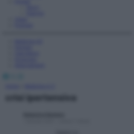
Fitness
Sport
Esercizi
Video
Podcast
Medicina AZ
Farmaci
Calcolatori
Oroscopo
Abbonamenti
Facebook
X
Instagram
Home
»
Medicina A-Z
crisi ipertensiva
Redazione Starbene
1 Gennaio 2025 – Lettura 1 minuto
Seguici su