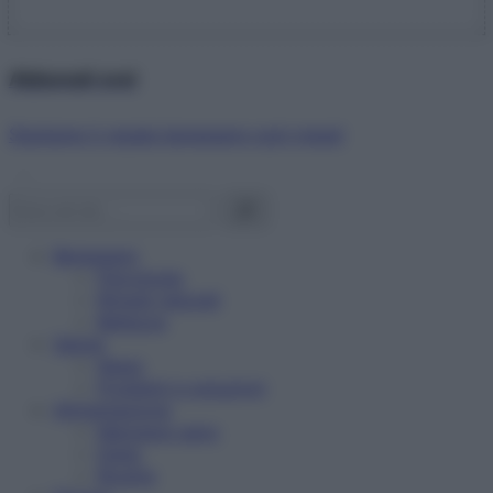
Abbonati ora!
Starbene ti regala benessere ogni mese!
Benessere
Psicologia
Rimedi naturali
Bellezza
Salute
News
Problemi e soluzioni
Alimentazione
Mangiare sano
Diete
Ricette