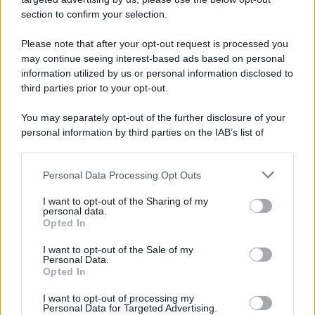
Note Legali
section to confirm your selection.
Preferenze Privacy
Please note that after your opt-out request is processed you
may continue seeing interest-based ads based on personal
information utilized by us or personal information disclosed to
third parties prior to your opt-out.
You may separately opt-out of the further disclosure of your
personal information by third parties on the IAB’s list of
downstream participants.
Personal Data Processing Opt Outs
This information may also be disclosed by us to third parties
on the IAB’s List of Downstream Participants that may further
I want to opt-out of the Sharing of my
disclose it to other third parties.
personal data.
Opted In
Please note that this website/app uses one or more Google
services and may gather and store information including but
I want to opt-out of the Sale of my
Personal Data.
not limited to your visit or usage behaviour. You may click to
Opted In
grant or deny consent to Google and its third-party tags to
use your data for below specified purposes in below Google
I want to opt-out of processing my
consent section.
Personal Data for Targeted Advertising.