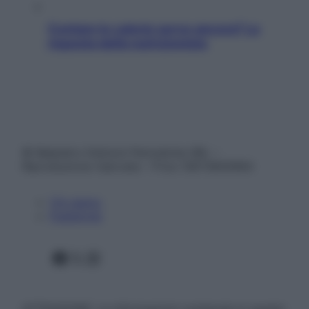
Contare le calorie serve ancora? La
risposta della nutrizionista
© Belpietro Edizioni Periodiche SRL –
Riproduzione riservata – P.Iva 13673600964
Chi siamo
Pubblicità
Facebook
X
Instagram