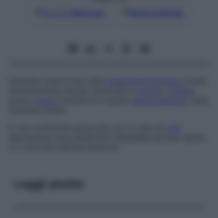
Google
Discover
Fonti preferite
Aumento improvviso della
pressione arteriosa
a livelli
estremamente elevati, associato a
vomito
,
cefalea
grave,
cecità
transitoria e rapido
deterioramento
della
funzione renale.
È una condizione grave per cui, in caso di
crisi
ipertensiva, sono essenziali l’ospedalizzazione rapida
e il controllo dell’ipertensione.
Leggi anche