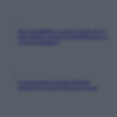
Non solo Maldive: scopri i coralli che si
nascondono nel nostro Mediterraneo (e
come proteggerli)
In menopausa il rischio d’infarto
aumenta: è ora di rinforzare il cuore