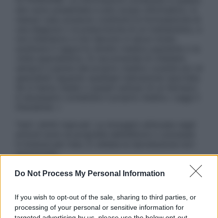
ATTENZIONE: Le informazioni contenute in questo
sito sono presentate a solo scopo informativo, in
nessun caso possono costituire la formulazione di
una diagnosi o la prescrizione di un trattamento, e
non intendono e non devono in alcun modo
sostituire il rapporto diretto medico-paziente o la
visita specialistica. Si raccomanda di chiedere
sempre il parere del proprio medico curante e/o di
specialisti riguardo qualsiasi indicazione riportata.
Se si hanno dubbi o quesiti sull’uso di un farmaco
è necessario contattare il proprio medico. Leggi il
Disclaimer »
Tutti i diritti riservati. Le immagini utilizzate negli
articoli sono di proprietà dell’editore o concesse
in licenza per l’uso. È vietata la riproduzione non
autorizzata.
Do Not Process My Personal Information
Informativa
If you wish to opt-out of the sale, sharing to third parties, or
Privacy Policy
processing of your personal or sensitive information for
Cookie Policy
targeted advertising by us, please use the below opt-out