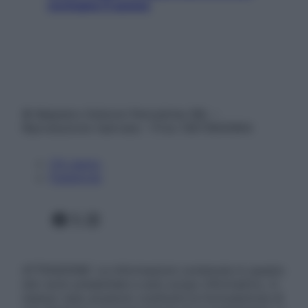
rovinano il sonno
© Belpietro Edizioni Periodiche SRL –
Riproduzione riservata – P.Iva 13673600964
Chi siamo
Pubblicità
Facebook
X
Instagram
ATTENZIONE: Le informazioni contenute in questo
sito sono presentate a solo scopo informativo, in
nessun caso possono costituire la formulazione di