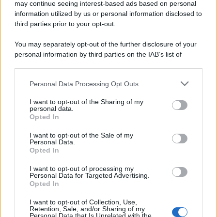
may continue seeing interest-based ads based on personal
information utilized by us or personal information disclosed to
third parties prior to your opt-out.
You may separately opt-out of the further disclosure of your
personal information by third parties on the IAB’s list of
downstream participants.
Personal Data Processing Opt Outs
This information may also be disclosed by us to third parties
on the IAB’s List of Downstream Participants that may further
I want to opt-out of the Sharing of my
disclose it to other third parties.
personal data.
Opted In
Please note that this website/app uses one or more Google
services and may gather and store information including but
I want to opt-out of the Sale of my
Personal Data.
not limited to your visit or usage behaviour. You may click to
Opted In
grant or deny consent to Google and its third-party tags to
use your data for below specified purposes in below Google
I want to opt-out of processing my
consent section.
Personal Data for Targeted Advertising.
Opted In
I want to opt-out of Collection, Use,
Retention, Sale, and/or Sharing of my
Personal Data that Is Unrelated with the