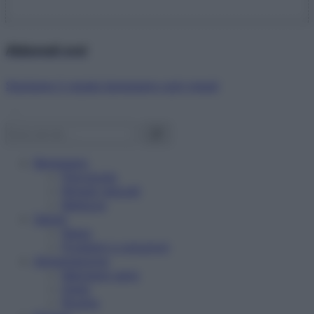
Abbonati ora!
Starbene ti regala benessere ogni mese!
Benessere
Psicologia
Rimedi naturali
Bellezza
Salute
News
Problemi e soluzioni
Alimentazione
Mangiare sano
Diete
Ricette