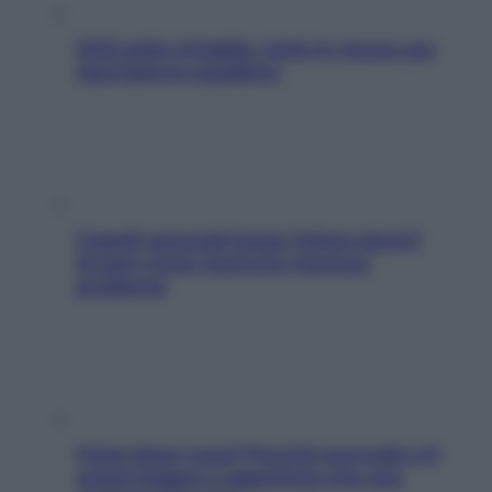
SOS pelle irritabile: tutte le mosse per
riportarla in equilibrio
Capelli spezzati lungo l’attaccatura?
Scopri come risolvere l’annoso
problema
Fame dopo cena? Perché succede e 6
snack leggeri e appetitosi che non