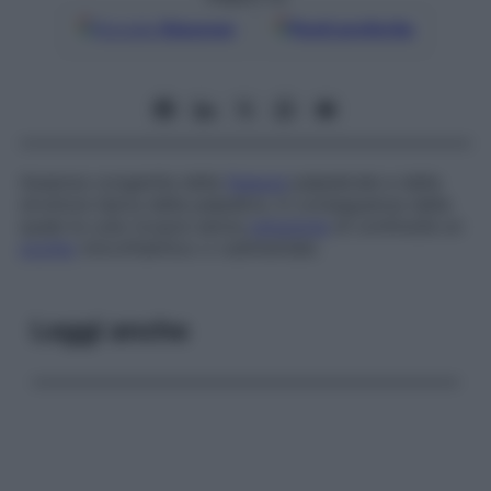
Google
Discover
Fonti preferite
Assenza congenita della
fessura
palpebrale e della
struttura tipica della palpebra, in conseguenza della
quale la cute ricopre senza
soluzione
di continuità un
occhio
microftalmico o rudimentale.
Leggi anche