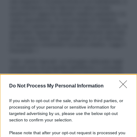
una diagnosi o la prescrizione di un trattamento, e
non intendono e non devono in alcun modo
sostituire il rapporto diretto medico-paziente o la
visita specialistica. Si raccomanda di chiedere
sempre il parere del proprio medico curante e/o di
specialisti riguardo qualsiasi indicazione riportata.
Se si hanno dubbi o quesiti sull’uso di un farmaco
è necessario contattare il proprio medico. Leggi il
Disclaimer »
Tutti i diritti riservati. Le immagini utilizzate negli
articoli sono di proprietà dell’editore o concesse
in licenza per l’uso. È vietata la riproduzione non
autorizzata.
Do Not Process My Personal Information
If you wish to opt-out of the sale, sharing to third parties, or
Informativa
processing of your personal or sensitive information for
Privacy Policy
targeted advertising by us, please use the below opt-out
Cookie Policy
section to confirm your selection.
Note Legali
Preferenze Privacy
Please note that after your opt-out request is processed you