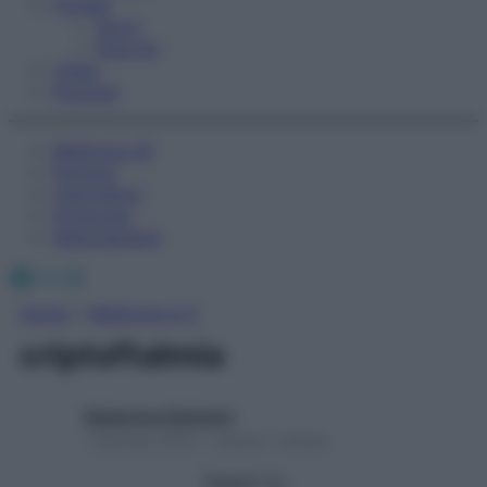
Fitness
Sport
Esercizi
Video
Podcast
Medicina AZ
Farmaci
Calcolatori
Oroscopo
Abbonamenti
Facebook
X
Instagram
Home
»
Medicina A-Z
criptoftalmia
Redazione Starbene
1 Gennaio 2025 – Lettura 1 minuto
Seguici su