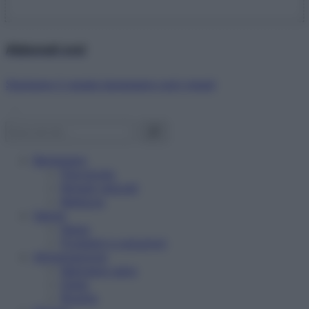
Abbonati ora!
Starbene ti regala benessere ogni mese!
Benessere
Psicologia
Rimedi naturali
Bellezza
Salute
News
Problemi e soluzioni
Alimentazione
Mangiare sano
Diete
Ricette