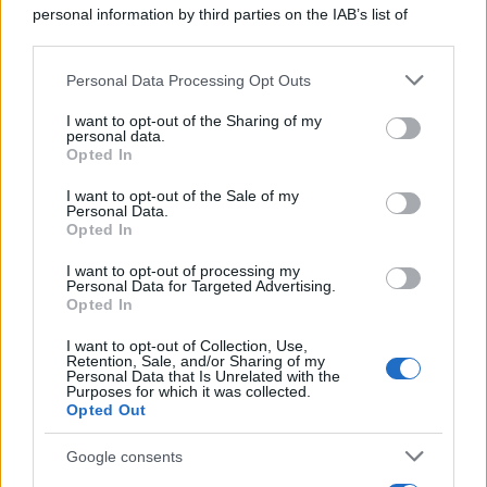
personal information by third parties on the IAB’s list of
downstream participants.
Personal Data Processing Opt Outs
This information may also be disclosed by us to third parties
on the IAB’s List of Downstream Participants that may further
I want to opt-out of the Sharing of my
disclose it to other third parties.
personal data.
Opted In
Please note that this website/app uses one or more Google
services and may gather and store information including but
I want to opt-out of the Sale of my
Personal Data.
not limited to your visit or usage behaviour. You may click to
Opted In
grant or deny consent to Google and its third-party tags to
use your data for below specified purposes in below Google
I want to opt-out of processing my
consent section.
Personal Data for Targeted Advertising.
Opted In
I want to opt-out of Collection, Use,
Retention, Sale, and/or Sharing of my
Personal Data that Is Unrelated with the
Purposes for which it was collected.
Opted Out
Google consents