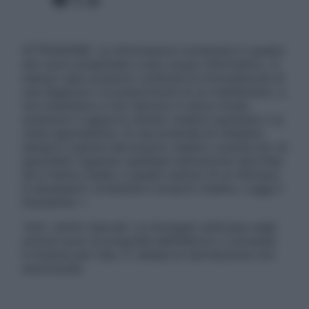
ATTENZIONE: Le informazioni contenute in questo
sito sono presentate a solo scopo informativo, in
nessun caso possono costituire la formulazione di
una diagnosi o la prescrizione di un trattamento, e
non intendono e non devono in alcun modo
sostituire il rapporto diretto medico-paziente o la
visita specialistica. Si raccomanda di chiedere
sempre il parere del proprio medico curante e/o di
specialisti riguardo qualsiasi indicazione riportata.
Se si hanno dubbi o quesiti sull’uso di un farmaco
è necessario contattare il proprio medico. Leggi il
Disclaimer »
Tutti i diritti riservati. Le immagini utilizzate negli
articoli sono di proprietà dell’editore o concesse
in licenza per l’uso. È vietata la riproduzione non
autorizzata.