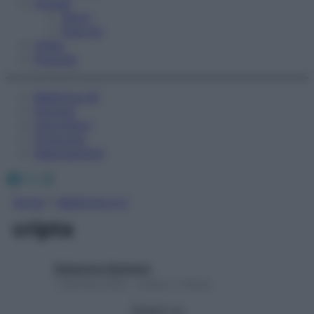
Fitness
Sport
Esercizi
Video
Podcast
Medicina AZ
Farmaci
Calcolatori
Oroscopo
Abbonamenti
Facebook
X
Instagram
Home
»
Medicina A-Z
cripta
Redazione Starbene
1 Gennaio 2025 – Lettura 1 minuto
Seguici su