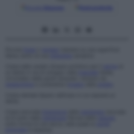
Google
Discover
Fonti preferite
Piccola
fossa
o
recesso
tubulare su una superficie
libera; dotto di una
ghiandola
semplice.
Cripta dello smalto
Alveolo primitivo per il
germe
di
un dente in via di sviluppo nella
mascella
fetale,
circondato dalle pareti alveolari, riempito da
mesenchima
e contenente l’
organo
della
smalto
.
Cripta dentale
Spazio dell’osso in cui nascerà un
dente.
Cripta sinoviale
Estensione
della
membrana
sinoviale
al di sotto della
membrana
fibrosa della
capsula
,
sotto forma di una sacca, nella quale la
cavità
articolare
è espansa.