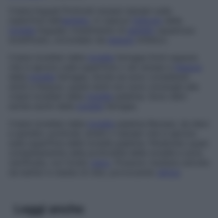
Cripte linguali
Profondi recessi tubulari sulla
superficie dell’
epitelio
, in ciascun
follicolo
della
tonsilla
linguale; rivestimento di
epitelio
squamoso
stratificato, circondato da
tessuto
linfatico.
Cripte tonsillari della
tonsilla
faringea
Dotti espansi
che si aprono sulla superficie o nei recessi a
fessura
della
tonsilla
faringea. Anche se sono considerati
simili a fessure, questi dotti non sono omologhi alle
cripte tonsillari della
tonsilla
palatina. Sono detti
anche
solchi della
tonsilla
faringea
.
Cripte tonsillari della
tonsilla
palatina
Recessi, da dieci
a quindici, profondi, stretti o tubulari che si aprono
sulla superficie delle tonsille palatine. Penetrano quasi
completamente nella profondità delle tonsille e sono
ramificate, con fondo
cieco
. Possono risultare ostruite
da batteri e residui di cibo, provocando
alitosi
.
Leggi anche