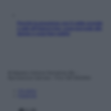
Perché la pressione con il caldo scende
e sale all’improvviso: cosa succede alle
donne e cosa fare subito
© Belpietro Edizioni Periodiche SRL –
Riproduzione riservata – P.Iva 13673600964
Chi siamo
Pubblicità
Facebook
X
Instagram