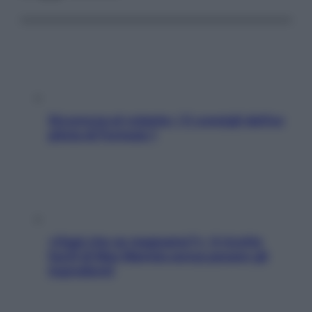
Sicurezza al volante: i 5 consigli dell’ex
pilota di Formula 1
«Oggi che se magnamo?»: 4 ricette
facili di Max Mariola senza pesare gli
ingredienti