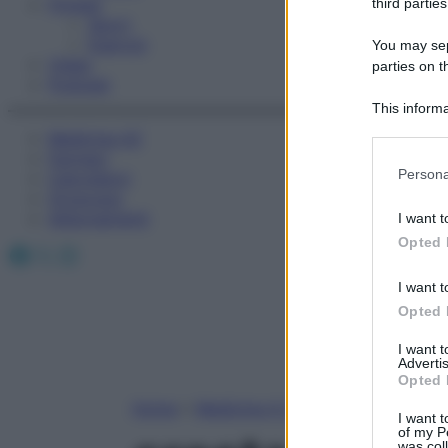
Fitness
third parties
Sport
Esercizi
You may sepa
Video
parties on t
Podcast
This informa
Participants
Medicina AZ
Farmaci
Please note
Persona
Calcolatori
information 
Oroscopo
deny consent
Abbonamenti
I want t
in below Go
Opted 
Facebook
X
Instagram
I want t
Opted 
I want 
Advertis
Opted 
Home
»
Medicina A-Z
I want t
of my P
was col