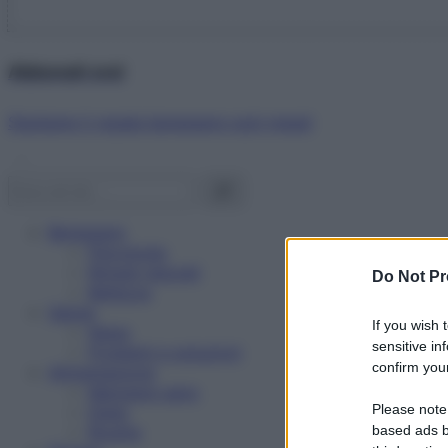
Abbonati ora!
Starbene ti regala benessere ogni mese!
Benessere
Psicologia
Rimedi naturali
Do Not Pr
Bellezza
Salute
If you wish 
News
sensitive in
Problemi e soluzioni
confirm your
Alimentazione
Mangiare sano
Please note
Diete
Ricette
based ads b