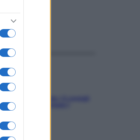
ggi anche
Sicurezza al volante: i 5 consigli
dell’ex pilota di Formula 1