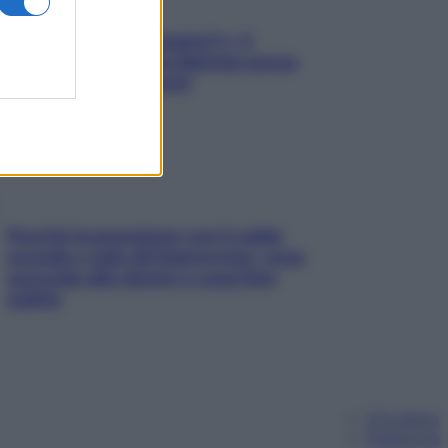
«Oggi che se magnamo?»: 4
ricette facili di Max Mariola senza
pesare gli ingredienti
Perché la pressione con il caldo
scende e sale all’improvviso: cosa
succede alle donne e cosa fare
subito
Chi siamo
Pubblicità