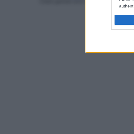
creste genitali sono indistinguibili nei due
authenti