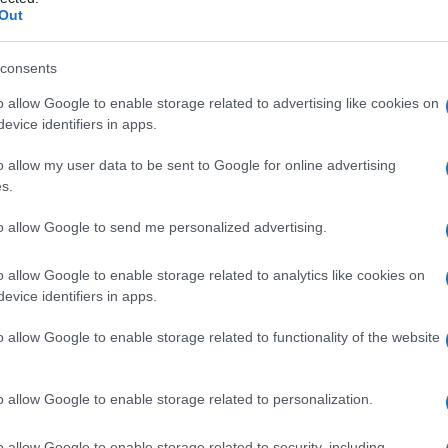
ale
Out
consents
o allow Google to enable storage related to advertising like cookies on
Le
evice identifiers in apps.
ti preferite
o allow my user data to be sent to Google for online advertising
s.
to allow Google to send me personalized advertising.
o allow Google to enable storage related to analytics like cookies on
evice identifiers in apps.
tà del corpo nella prima
fase
dello sviluppo
o delle
gonadi
, detto anche
cresta germinale
o
cresta
o allow Google to enable storage related to functionality of the website
n embrioni umani di 4-5 mm di lunghezza. Durante i
 i cordoni cellulari proliferano dall’
epitelio
verso il
stituita da cellule mesodermiche di origine epiteliale
o allow Google to enable storage related to personalization.
li (gonociti) migrano nella regione della
cresta
e
. Le modificazioni correlate allo sviluppo delle
o allow Google to enable storage related to security, including