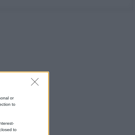
sonal or
ection to
nterest-
closed to