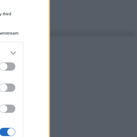
 third
Downstream
er and store
to grant or
ed purposes