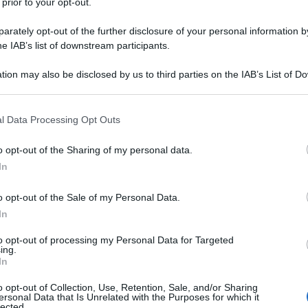
 prior to your opt-out.
rately opt-out of the further disclosure of your personal information by
he IAB’s list of downstream participants.
tion may also be disclosed by us to third parties on the IAB’s List of 
 that may further disclose it to other third parties.
 that this website/app uses one or more Google services and may gath
l Data Processing Opt Outs
including but not limited to your visit or usage behaviour. You may click 
 to Google and its third-party tags to use your data for below specifi
o opt-out of the Sharing of my personal data.
ogle consent section.
In
o opt-out of the Sale of my Personal Data.
In
to opt-out of processing my Personal Data for Targeted
ing.
In
o opt-out of Collection, Use, Retention, Sale, and/or Sharing
ersonal Data that Is Unrelated with the Purposes for which it
lected.