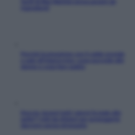
facili di Max Mariola senza pesare gli
ingredienti
Perché la pressione con il caldo scende
e sale all’improvviso: cosa succede alle
donne e cosa fare subito
Doccia, lavarsi tutti i giorni fa male alla
pelle? I miti da sfatare per proteggerla
davvero senza stressarla