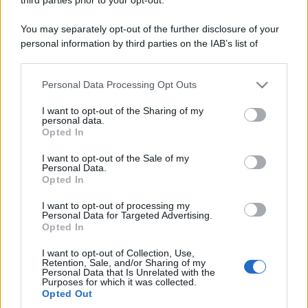
You may separately opt-out of the further disclosure of your
personal information by third parties on the IAB’s list of
downstream participants.
Personal Data Processing Opt Outs
This information may also be disclosed by us to third parties
on the IAB’s List of Downstream Participants that may further
I want to opt-out of the Sharing of my
disclose it to other third parties.
personal data.
Opted In
Please note that this website/app uses one or more Google
services and may gather and store information including but
I want to opt-out of the Sale of my
Personal Data.
not limited to your visit or usage behaviour. You may click to
Opted In
grant or deny consent to Google and its third-party tags to
use your data for below specified purposes in below Google
I want to opt-out of processing my
consent section.
Personal Data for Targeted Advertising.
Opted In
I want to opt-out of Collection, Use,
Retention, Sale, and/or Sharing of my
Personal Data that Is Unrelated with the
Purposes for which it was collected.
Opted Out