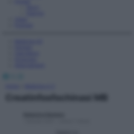
Fitness
Sport
Esercizi
Video
Podcast
Medicina AZ
Farmaci
Calcolatori
Oroscopo
Abbonamenti
Facebook
X
Instagram
Home
»
Medicina A-Z
Creatinfosfochinasi MB
Redazione Starbene
1 Gennaio 2025 – Lettura 1 minuto
Seguici su