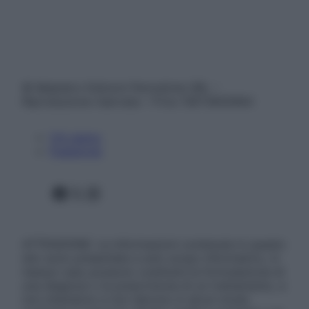
© Belpietro Edizioni Periodiche SRL –
Riproduzione riservata – P.Iva 13673600964
Chi siamo
Pubblicità
Facebook
X
Instagram
ATTENZIONE: Le informazioni contenute in questo
sito sono presentate a solo scopo informativo, in
nessun caso possono costituire la formulazione di
una diagnosi o la prescrizione di un trattamento, e
non intendono e non devono in alcun modo