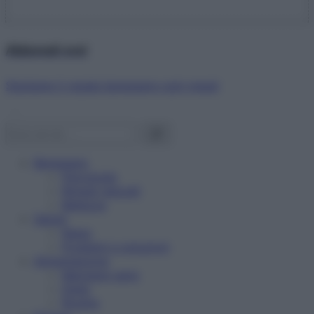
Abbonati ora!
Starbene ti regala benessere ogni mese!
Benessere
Psicologia
Rimedi naturali
Bellezza
Salute
News
Problemi e soluzioni
Alimentazione
Mangiare sano
Diete
Ricette