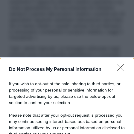
sostituire il rapporto diretto medico-paziente o la
visita specialistica. Si raccomanda di chiedere
sempre il parere del proprio medico curante e/o di
specialisti riguardo qualsiasi indicazione riportata.
Se si hanno dubbi o quesiti sull’uso di un farmaco
è necessario contattare il proprio medico. Leggi il
Disclaimer »
Tutti i diritti riservati. Le immagini utilizzate negli
articoli sono di proprietà dell’editore o concesse
in licenza per l’uso. È vietata la riproduzione non
autorizzata.
Do Not Process My Personal Information
If you wish to opt-out of the sale, sharing to third parties, or
processing of your personal or sensitive information for
Informativa
targeted advertising by us, please use the below opt-out
Privacy Policy
section to confirm your selection.
Cookie Policy
Note Legali
Please note that after your opt-out request is processed you
Preferenze Privacy
may continue seeing interest-based ads based on personal
information utilized by us or personal information disclosed to
third parties prior to your opt-out.