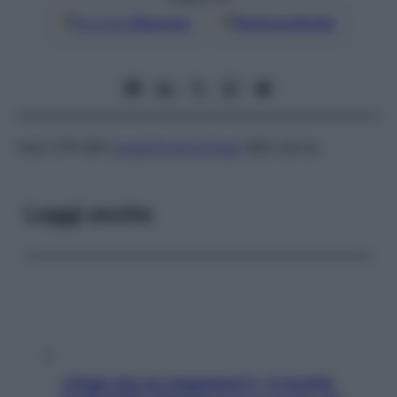
Google
Discover
Fonti preferite
Vedi CPK-MB (
creatinfosfochinasi
MB) sierica
Leggi anche
«Oggi che se magnamo?»: 4 ricette