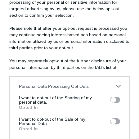
processing of your personal or sensitive information for
Cookie Policy
targeted advertising by us, please use the below opt-out
Note Legali
section to confirm your selection.
Preferenze Privacy
Please note that after your opt-out request is processed you
may continue seeing interest-based ads based on personal
information utilized by us or personal information disclosed to
third parties prior to your opt-out.
You may separately opt-out of the further disclosure of your
personal information by third parties on the IAB’s list of
downstream participants.
Personal Data Processing Opt Outs
This information may also be disclosed by us to third parties
on the IAB’s List of Downstream Participants that may further
I want to opt-out of the Sharing of my
disclose it to other third parties.
personal data.
Opted In
Please note that this website/app uses one or more Google
services and may gather and store information including but
I want to opt-out of the Sale of my
Personal Data.
not limited to your visit or usage behaviour. You may click to
Opted In
grant or deny consent to Google and its third-party tags to
use your data for below specified purposes in below Google