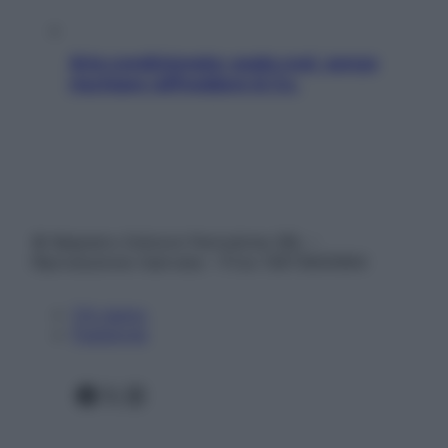
Aria condizionata: usala così, senza
rischiare raffreddore & Co.
© Belpietro Edizioni Periodiche SRL –
Riproduzione riservata – P.Iva 13673600964
Chi siamo
Pubblicità
Facebook
X
Instagram