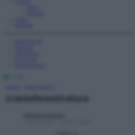
Fitness
Sport
Esercizi
Video
Podcast
Medicina AZ
Farmaci
Calcolatori
Oroscopo
Abbonamenti
Facebook
X
Instagram
Home
»
Medicina A-Z
craniofenestratura
Redazione Starbene
1 Gennaio 2025 – Lettura 1 minuto
Seguici su