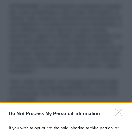
ATTENZIONE: Le informazioni contenute in questo
sito sono presentate a solo scopo informativo, in
nessun caso possono costituire la formulazione di
una diagnosi o la prescrizione di un trattamento, e
non intendono e non devono in alcun modo
sostituire il rapporto diretto medico-paziente o la
visita specialistica. Si raccomanda di chiedere
sempre il parere del proprio medico curante e/o di
specialisti riguardo qualsiasi indicazione riportata.
Se si hanno dubbi o quesiti sull’uso di un farmaco
è necessario contattare il proprio medico. Leggi il
Disclaimer »
Tutti i diritti riservati. Le immagini utilizzate negli
articoli sono di proprietà dell’editore o concesse
in licenza per l’uso. È vietata la riproduzione non
autorizzata.
Do Not Process My Personal Information
Informativa
If you wish to opt-out of the sale, sharing to third parties, or
Privacy Policy