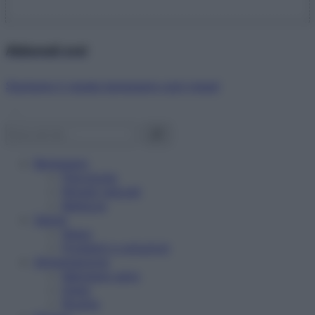
Abbonati ora!
Starbene ti regala benessere ogni mese!
Benessere
Psicologia
Rimedi naturali
Bellezza
Salute
News
Problemi e soluzioni
Alimentazione
Mangiare sano
Diete
Ricette