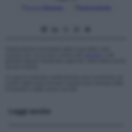
Google
Discover
Fonti preferite
Ossificazione incompleta delle ossa della volta
cranica, per cui la teca cranica del
neonato
o del
lattante appare fenestrata (aperta); viene detta anche
lacuna cranica
.
Le aree di mancata ossificazione sono contenute nei
confini delle ossa normali e quindi sono diverse dalle
fontanelle e dalle suture normali.
Leggi anche