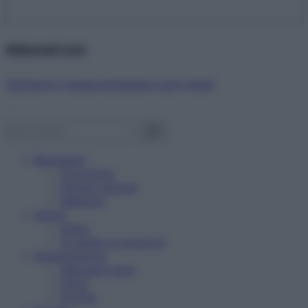
Abbonati ora!
Starbene ti regala benessere ogni mese!
Benessere
Psicologia
Rimedi naturali
Bellezza
Salute
News
Problemi e soluzioni
Alimentazione
Mangiare sano
Diete
Ricette