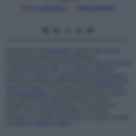
Google
Discover
Fonti preferite
Deformazione dell’
estremità
superiore del
femore
,
caratterizzata dalla chiusura dell’angolo
cervicodiafisario (angolo formato dal
collo
del
femore
e dalla
diafisi
femorale). Può essere congenita o
acquisita, in seguito a
frattura
del
collo
del
femore
o
a un’affezione tipica dell’età infantile, l’
epifisiolisi
della
testa
del
femore
. Indolore, può tuttavia determinare
una
claudicazione
. A lungo termine (nel giro di alcuni
anni, anche decine) generalmente provoca la
comparsa di un’
artrosi
precoce, che deve essere
curata. L’unico trattamento della coxa vara è
chirurgico e consiste nel ristabilire un angolo normale
tra
collo
del
femore
e
diafisi
.