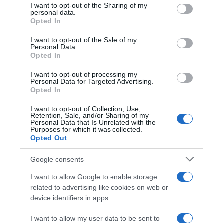
I want to opt-out of the Sharing of my
disclose it to other third parties.
personal data.
Opted In
Please note that this website/app uses one or more Google
services and may gather and store information including but
I want to opt-out of the Sale of my
Personal Data.
not limited to your visit or usage behaviour. You may click to
Opted In
grant or deny consent to Google and its third-party tags to
use your data for below specified purposes in below Google
I want to opt-out of processing my
consent section.
Personal Data for Targeted Advertising.
Opted In
I want to opt-out of Collection, Use,
Retention, Sale, and/or Sharing of my
Personal Data that Is Unrelated with the
Purposes for which it was collected.
Opted Out
Google consents
I want to allow Google to enable storage
related to advertising like cookies on web or
device identifiers in apps.
I want to allow my user data to be sent to