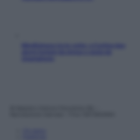
Mindfulness tra le vette: a Cortina due
giorni lontani da stress e ansia da
smartphone
© Belpietro Edizioni Periodiche SRL –
Riproduzione riservata – P.Iva 13673600964
Chi siamo
Pubblicità