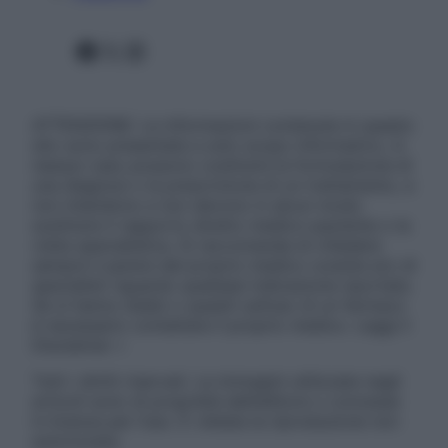
Facebook
X
Instagram
ATTENZIONE: Le informazioni contenute in questo
sito sono presentate a solo scopo informativo, in
nessun caso possono costituire la formulazione di
una diagnosi o la prescrizione di un trattamento, e
non intendono e non devono in alcun modo
sostituire il rapporto diretto medico-paziente o la
visita specialistica. Si raccomanda di chiedere
sempre il parere del proprio medico curante e/o di
specialisti riguardo qualsiasi indicazione riportata.
Se si hanno dubbi o quesiti sull’uso di un farmaco
è necessario contattare il proprio medico. Leggi il
Disclaimer »
Tutti i diritti riservati. Le immagini utilizzate negli
articoli sono di proprietà dell’editore o concesse
in licenza per l’uso. È vietata la riproduzione non
autorizzata.