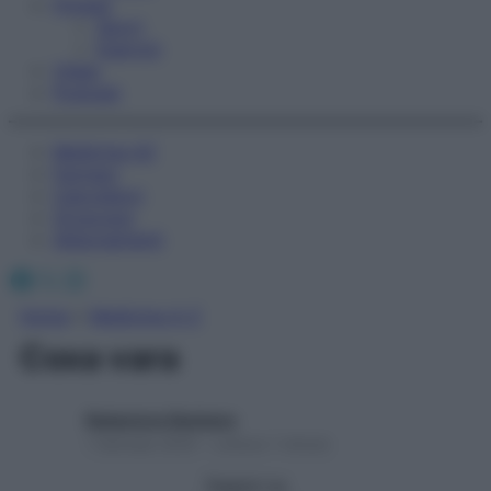
Fitness
Sport
Esercizi
Video
Podcast
Medicina AZ
Farmaci
Calcolatori
Oroscopo
Abbonamenti
Facebook
X
Instagram
Home
»
Medicina A-Z
Coxa vara
Redazione Starbene
1 Gennaio 2025 – Lettura 1 minuto
Seguici su