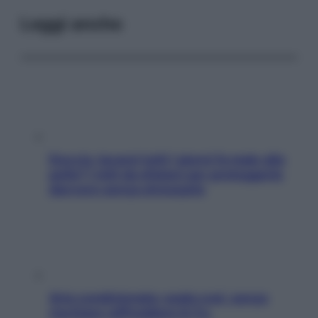
Leggi anche
Doccia, lavarsi tutti i giorni fa male alla
pelle? I miti da sfatare per proteggerla
davvero senza stressarla
Aria condizionata: usala così, senza
rischiare raffreddore & Co.