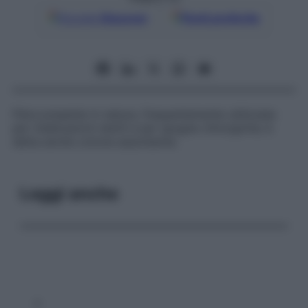
Google
Discover
Fonti preferite
Fibra presente in natura, frequentemente utilizzata
per medicazioni sterili e per spugne chirurgiche; è
detta anche
cotone assorbente
.
Leggi anche