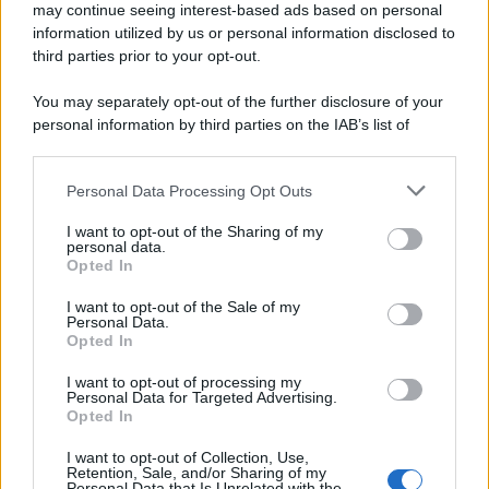
may continue seeing interest-based ads based on personal
information utilized by us or personal information disclosed to
third parties prior to your opt-out.
You may separately opt-out of the further disclosure of your
personal information by third parties on the IAB’s list of
downstream participants.
Personal Data Processing Opt Outs
This information may also be disclosed by us to third parties
on the IAB’s List of Downstream Participants that may further
I want to opt-out of the Sharing of my
disclose it to other third parties.
personal data.
Opted In
Please note that this website/app uses one or more Google
services and may gather and store information including but
I want to opt-out of the Sale of my
Personal Data.
not limited to your visit or usage behaviour. You may click to
Opted In
grant or deny consent to Google and its third-party tags to
use your data for below specified purposes in below Google
I want to opt-out of processing my
consent section.
Personal Data for Targeted Advertising.
Opted In
I want to opt-out of Collection, Use,
Retention, Sale, and/or Sharing of my
Personal Data that Is Unrelated with the