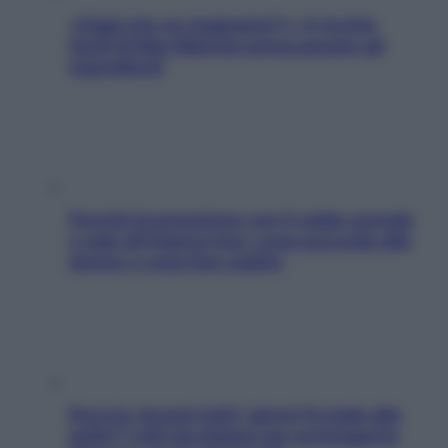
«Oggi che se magnamo?»: 4 ricette
facili di Max Mariola senza pesare gli
ingredienti
Perché la pressione con il caldo scende
e sale all’improvviso: cosa succede alle
donne e cosa fare subito
Doccia, lavarsi tutti i giorni fa male alla
pelle? I miti da sfatare per proteggerla