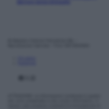
davvero senza stressarla
© Belpietro Edizioni Periodiche SRL –
Riproduzione riservata – P.Iva 13673600964
Chi siamo
Pubblicità
Facebook
X
Instagram
ATTENZIONE: Le informazioni contenute in questo
sito sono presentate a solo scopo informativo, in
nessun caso possono costituire la formulazione di