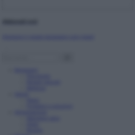
Abbonati ora!
Starbene ti regala benessere ogni mese!
Benessere
Psicologia
Rimedi naturali
Bellezza
Salute
News
Problemi e soluzioni
Alimentazione
Mangiare sano
Diete
Ricette