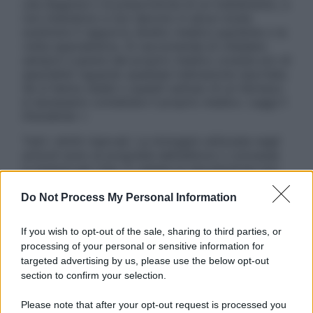
una diagnosi o la prescrizione di un trattamento, e
non intendono e non devono in alcun modo
sostituire il rapporto diretto medico-paziente o la
visita specialistica. Si raccomanda di chiedere
sempre il parere del proprio medico curante e/o di
specialisti riguardo qualsiasi indicazione riportata.
Se si hanno dubbi o quesiti sull’uso di un farmaco
è necessario contattare il proprio medico. Leggi il
Disclaimer »
Tutti i diritti riservati. Le immagini utilizzate negli
articoli sono di proprietà dell’editore o concesse
in licenza per l’uso. È vietata la riproduzione non
autorizzata.
Do Not Process My Personal Information
If you wish to opt-out of the sale, sharing to third parties, or
Informativa
processing of your personal or sensitive information for
Privacy Policy
targeted advertising by us, please use the below opt-out
Cookie Policy
section to confirm your selection.
Note Legali
Preferenze Privacy
Please note that after your opt-out request is processed you