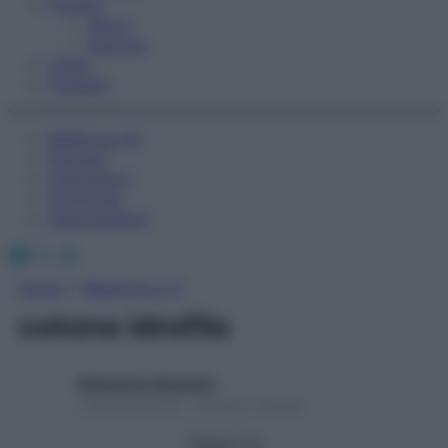
Fitness
Sport
Esercizi
Video
Podcast
Medicina AZ
Farmaci
Calcolatori
Oroscopo
Abbonamenti
Facebook
X
Instagram
Home
»
Medicina A-Z
cotone idrofilo
Redazione Starbene
1 Gennaio 2025 – Lettura 1 minuto
Seguici su