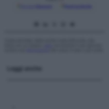
Google
Discover
Fonti preferite
Costa anomala, detta anche
costa biforcuta,
che
inizia con un singolo
capo
ma durante il suo decorso
mostra una
biforcazione
del corpo in due o più coste.
Leggi anche