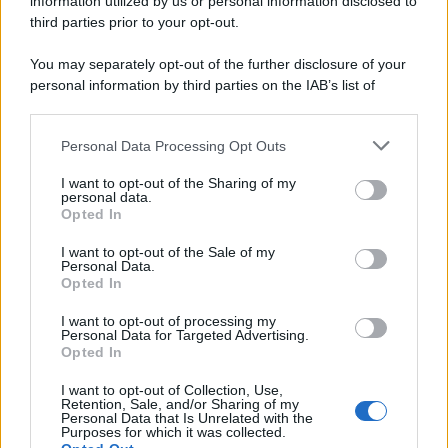
information utilized by us or personal information disclosed to
third parties prior to your opt-out.
You may separately opt-out of the further disclosure of your
personal information by third parties on the IAB’s list of
downstream participants.
Personal Data Processing Opt Outs
This information may also be disclosed by us to third parties
on the IAB’s List of Downstream Participants that may further
I want to opt-out of the Sharing of my
disclose it to other third parties.
personal data.
Opted In
Please note that this website/app uses one or more Google
services and may gather and store information including but
I want to opt-out of the Sale of my
Personal Data.
not limited to your visit or usage behaviour. You may click to
Opted In
grant or deny consent to Google and its third-party tags to
use your data for below specified purposes in below Google
I want to opt-out of processing my
consent section.
Personal Data for Targeted Advertising.
Opted In
I want to opt-out of Collection, Use,
Retention, Sale, and/or Sharing of my
Personal Data that Is Unrelated with the
Purposes for which it was collected.