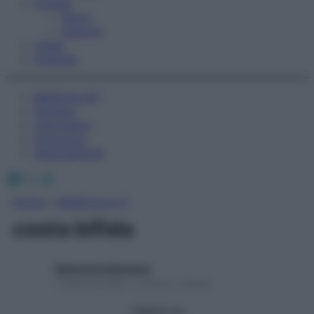
Fitness
Sport
Esercizi
Video
Podcast
Medicina AZ
Farmaci
Calcolatori
Oroscopo
Abbonamenti
Facebook
X
Instagram
Home
»
Medicina A-Z
costa bifida
Redazione Starbene
1 Gennaio 2025 – Lettura 1 minuto
Seguici su