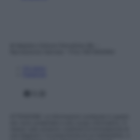
© Belpietro Edizioni Periodiche SRL –
Riproduzione riservata – P.Iva 13673600964
Chi siamo
Pubblicità
Facebook
X
Instagram
ATTENZIONE: Le informazioni contenute in questo
sito sono presentate a solo scopo informativo, in
nessun caso possono costituire la formulazione di
una diagnosi o la prescrizione di un trattamento, e