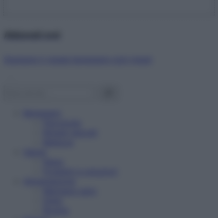
Abbonati ora!
Starbene ti regala benessere ogni mese!
Benessere
Psicologia
Rimedi naturali
Bellezza
Salute
News
Problemi e soluzioni
Alimentazione
Mangiare sano
Diete
Ricette