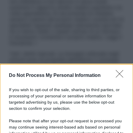
non intendono e non devono in alcun modo
sostituire il rapporto diretto medico-paziente o la
visita specialistica. Si raccomanda di chiedere
sempre il parere del proprio medico curante e/o di
specialisti riguardo qualsiasi indicazione riportata.
Se si hanno dubbi o quesiti sull’uso di un farmaco
è necessario contattare il proprio medico. Leggi il
Disclaimer »
Tutti i diritti riservati. Le immagini utilizzate negli
articoli sono di proprietà dell’editore o concesse
in licenza per l’uso. È vietata la riproduzione non
autorizzata.
Do Not Process My Personal Information
If you wish to opt-out of the sale, sharing to third parties, or
processing of your personal or sensitive information for
Informativa
targeted advertising by us, please use the below opt-out
Privacy Policy
section to confirm your selection.
Cookie Policy
Note Legali
Please note that after your opt-out request is processed you
Preferenze Privacy
may continue seeing interest-based ads based on personal