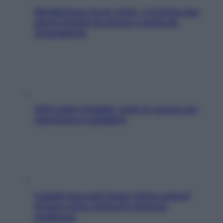
Mindfulness tra le vette: a Cortina due
giorni lontani da stress e ansia da
smartphone
SOS pelle irritabile: tutte le mosse per
riportarla in equilibrio
Capelli spezzati lungo l’attaccatura?
Scopri come risolvere l’annoso
problema