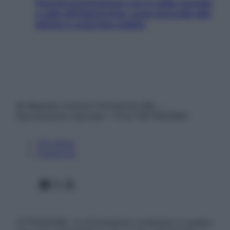
Perché la pressione con il caldo scende
e sale all’improvviso: cosa succede alle
donne e cosa fare subito
© Belpietro Edizioni Periodiche SRL –
Riproduzione riservata – P.Iva 13673600964
Chi siamo
Pubblicità
Facebook
X
Instagram
ATTENZIONE: Le informazioni contenute in questo