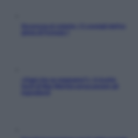
Sicurezza al volante: i 5 consigli dell’ex
pilota di Formula 1
«Oggi che se magnamo?»: 4 ricette
facili di Max Mariola senza pesare gli
ingredienti