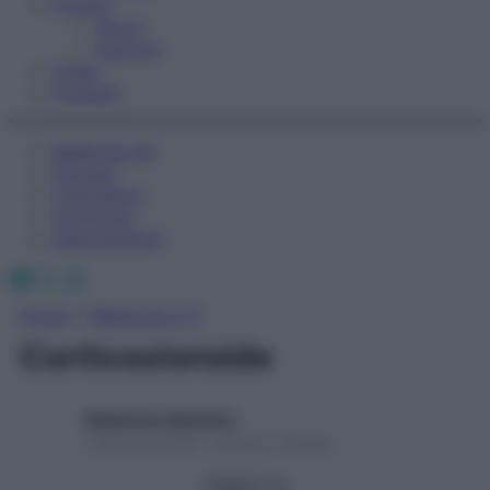
Fitness
Sport
Esercizi
Video
Podcast
Medicina AZ
Farmaci
Calcolatori
Oroscopo
Abbonamenti
Facebook
X
Instagram
Home
»
Medicina A-Z
Corticosteroide
Redazione Starbene
1 Gennaio 2025 – Lettura 1 minuto
Seguici su