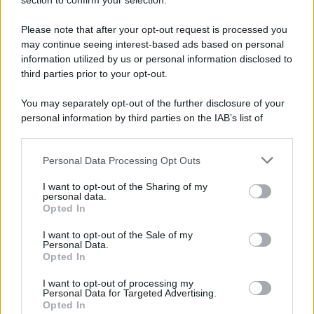
Note Legali
section to confirm your selection.
Preferenze Privacy
Please note that after your opt-out request is processed you
may continue seeing interest-based ads based on personal
information utilized by us or personal information disclosed to
third parties prior to your opt-out.
You may separately opt-out of the further disclosure of your
personal information by third parties on the IAB’s list of
downstream participants.
Personal Data Processing Opt Outs
This information may also be disclosed by us to third parties
on the IAB’s List of Downstream Participants that may further
I want to opt-out of the Sharing of my
disclose it to other third parties.
personal data.
Opted In
Please note that this website/app uses one or more Google
services and may gather and store information including but
I want to opt-out of the Sale of my
Personal Data.
not limited to your visit or usage behaviour. You may click to
Opted In
grant or deny consent to Google and its third-party tags to
use your data for below specified purposes in below Google
I want to opt-out of processing my
consent section.
Personal Data for Targeted Advertising.
Opted In