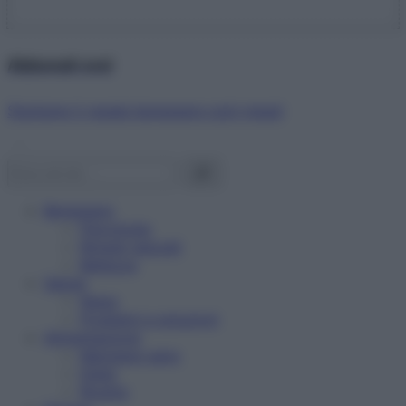
Abbonati ora!
Starbene ti regala benessere ogni mese!
Benessere
Psicologia
Rimedi naturali
Bellezza
Salute
News
Problemi e soluzioni
Alimentazione
Mangiare sano
Diete
Ricette