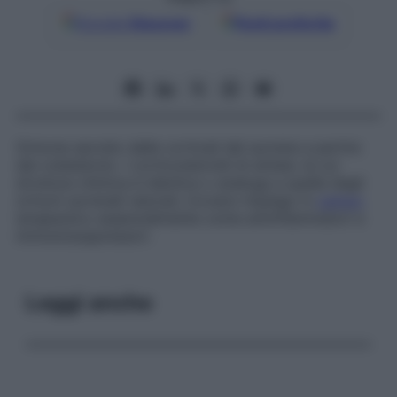
Google
Discover
Fonti preferite
Ormone secreto dalle corticali del surrene a partire
dal colesterolo. I corticosteroidi di sintesi, la cui
struttura chimica è identica o analoga a quella degli
ormoni surrenali naturali, trovano impiego in
campo
terapeutico essenzialmente come antinfiammatori e
immunosoppressori.
Leggi anche