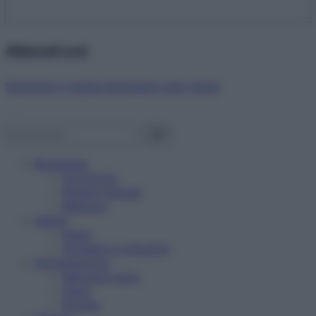
Abbonati ora!
Starbene ti regala benessere ogni mese!
Benessere
Psicologia
Rimedi naturali
Bellezza
Salute
News
Problemi e soluzioni
Alimentazione
Mangiare sano
Diete
Ricette