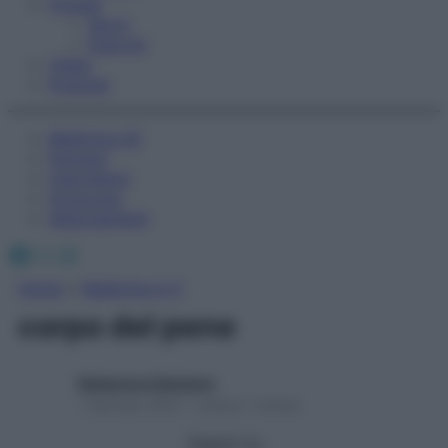
Fitness
Sport
Esercizi
Video
Podcast
Medicina AZ
Farmaci
Calcolatori
Oroscopo
Abbonamenti
Facebook
X
Instagram
Home
»
Medicina A-Z
corpo del pene
Redazione Starbene
1 Gennaio 2025 – Lettura 1 minuto
Seguici su