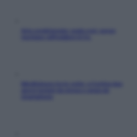
Aria condizionata: usala così, senza
rischiare raffreddore & Co.
Mindfulness tra le vette: a Cortina due
giorni lontani da stress e ansia da
smartphone