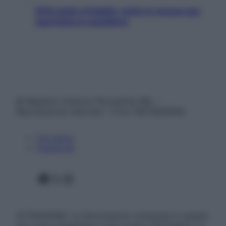
SOS pelle irritabile: tutte le mosse per
riportarla in equilibrio
© Belpietro Edizioni Periodiche SRL –
Riproduzione riservata – P.Iva 13673600964
Chi siamo
Pubblicità
Facebook
X
Instagram
ATTENZIONE: Le informazioni contenute in questo