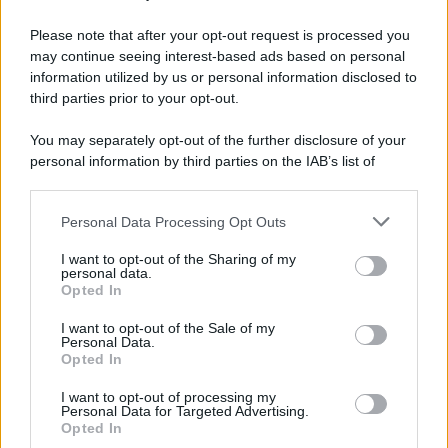
Preferenze Privacy
Please note that after your opt-out request is processed you
may continue seeing interest-based ads based on personal
information utilized by us or personal information disclosed to
third parties prior to your opt-out.
You may separately opt-out of the further disclosure of your
personal information by third parties on the IAB’s list of
downstream participants.
Personal Data Processing Opt Outs
This information may also be disclosed by us to third parties
on the IAB’s List of Downstream Participants that may further
I want to opt-out of the Sharing of my
disclose it to other third parties.
personal data.
Opted In
Please note that this website/app uses one or more Google
services and may gather and store information including but
I want to opt-out of the Sale of my
Personal Data.
not limited to your visit or usage behaviour. You may click to
Opted In
grant or deny consent to Google and its third-party tags to
use your data for below specified purposes in below Google
I want to opt-out of processing my
consent section.
Personal Data for Targeted Advertising.
Opted In