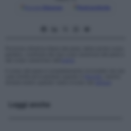
Google
Discover
Fonti preferite
Porzione cilindrica libera del pene, detta anche
corpo
penieno
, costituita dai due corpi cavernosi del pene e
dal corpo cavernoso dell’
uretra
.
Il corpo del pene è completamente circondato da una
cute sottile ed è pendulo quando è
flaccido
, mentre
diviene eretto quando viene irrorato dal
sangue
.
Leggi anche