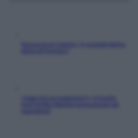
Sicurezza al volante: i 5 consigli dell’ex
pilota di Formula 1
«Oggi che se magnamo?»: 4 ricette
facili di Max Mariola senza pesare gli
ingredienti