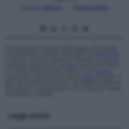
Google
Discover
Fonti preferite
Parte del dente ricoperta dallo
smalto
, che emerge
completamente dall’osso mascellare. Per
estensione
,
si parla di
corona protesica
per indicare una
corona
artificiale, realizzata dal
chirurgo
dentista allo scopo
di ricoprire quella naturale colpita da una
lesione
importante o caratterizzata da un
colore
anomalo. In
base alla visibilità del dente o alle esigenze estetiche
del paziente, la
corona
scelta a tal scopo può essere
di ceramica o metallo.
Leggi anche