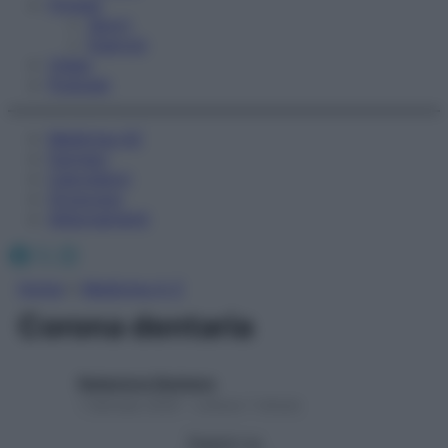
Fitness
Sport
Esercizi
Video
Podcast
Medicina AZ
Farmaci
Calcolatori
Oroscopo
Abbonamenti
Facebook
X
Instagram
Home
»
Medicina A-Z
Corona dentaria
Redazione Starbene
1 Gennaio 2025 – Lettura 1 minuto
Seguici su