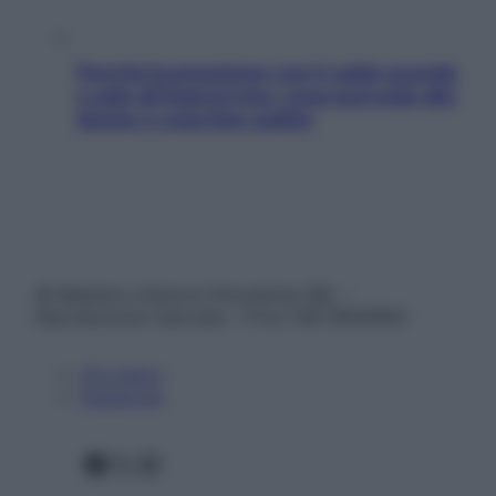
Perché la pressione con il caldo scende
e sale all’improvviso: cosa succede alle
donne e cosa fare subito
© Belpietro Edizioni Periodiche SRL –
Riproduzione riservata – P.Iva 13673600964
Chi siamo
Pubblicità
Facebook
X
Instagram