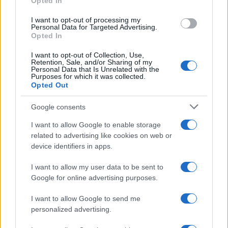
Opted In
grant or deny consent to Google and its third-party tags to
use your data for below specified purposes in below Google
I want to opt-out of processing my
consent section.
Personal Data for Targeted Advertising.
Opted In
I want to opt-out of Collection, Use,
Retention, Sale, and/or Sharing of my
Personal Data that Is Unrelated with the
Purposes for which it was collected.
Opted Out
Google consents
I want to allow Google to enable storage
related to advertising like cookies on web or
device identifiers in apps.
I want to allow my user data to be sent to
Google for online advertising purposes.
I want to allow Google to send me
personalized advertising.