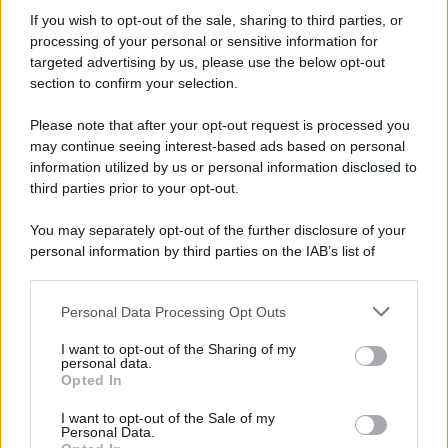
Informativa
Privacy Policy
If you wish to opt-out of the sale, sharing to third parties, or
Cookie Policy
processing of your personal or sensitive information for
Note Legali
targeted advertising by us, please use the below opt-out
Preferenze Privacy
section to confirm your selection.
Please note that after your opt-out request is processed you
may continue seeing interest-based ads based on personal
information utilized by us or personal information disclosed to
third parties prior to your opt-out.
You may separately opt-out of the further disclosure of your
personal information by third parties on the IAB’s list of
downstream participants.
Personal Data Processing Opt Outs
This information may also be disclosed by us to third parties
on the IAB’s List of Downstream Participants that may further
I want to opt-out of the Sharing of my
disclose it to other third parties.
personal data.
Opted In
Please note that this website/app uses one or more Google
services and may gather and store information including but
I want to opt-out of the Sale of my
Personal Data.
not limited to your visit or usage behaviour. You may click to