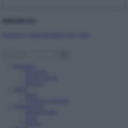
Abbonati ora!
Starbene ti regala benessere ogni mese!
Benessere
Psicologia
Rimedi naturali
Bellezza
Salute
News
Problemi e soluzioni
Alimentazione
Mangiare sano
Diete
Ricette