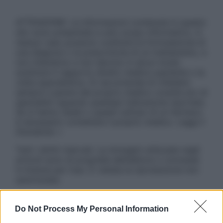
ATTENZIONE: Le informazioni contenute in questo
sito sono presentate a solo scopo informativo, in
nessun caso possono costituire la formulazione di
una diagnosi o la prescrizione di un trattamento, e
non intendono e non devono in alcun modo
sostituire il rapporto diretto medico-paziente o la
visita specialistica. Si raccomanda di chiedere
sempre il parere del proprio medico curante e/o di
specialisti riguardo qualsiasi indicazione riportata.
Se si hanno dubbi o quesiti sull’uso di un farmaco
è necessario contattare il proprio medico. Leggi il
Disclaimer »
Tutti i diritti riservati. Le immagini utilizzate negli
articoli sono di proprietà dell’editore o concesse
in licenza per l’uso. È vietata la riproduzione non
autorizzata.
Do Not Process My Personal Information