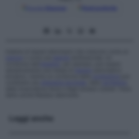
Google
Discover
Fonti preferite
Insieme di tessuti eterotopici che crescono come un
tumore
o come una
lesione
similtumorale. Un
coristoma dell’
intestino
, per esempio, può essere
semplicemente una massa di
tessuto
pancreatico
ectopico, mentre un coristoma della
congiuntiva
può
contenere una
ghiandola lacrimale
, della
cartilagine
,
della muscolatura liscia e degli annessi cutanei. Viene
detto anche
Residuo aberrante.
Leggi anche