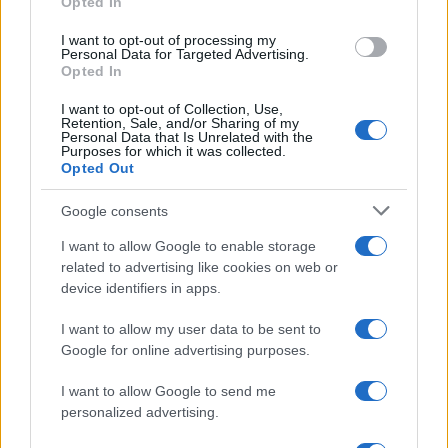
Opted In
grant or deny consent to Google and its third-party tags to
use your data for below specified purposes in below Google
I want to opt-out of processing my
consent section.
Personal Data for Targeted Advertising.
Opted In
I want to opt-out of Collection, Use,
Retention, Sale, and/or Sharing of my
Personal Data that Is Unrelated with the
Purposes for which it was collected.
Opted Out
Google consents
I want to allow Google to enable storage
related to advertising like cookies on web or
device identifiers in apps.
I want to allow my user data to be sent to
Google for online advertising purposes.
I want to allow Google to send me
personalized advertising.