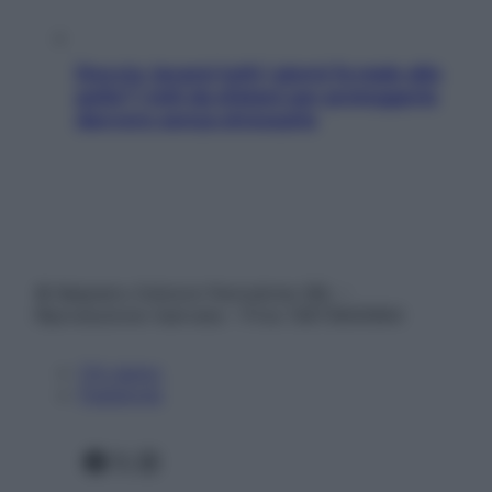
Doccia, lavarsi tutti i giorni fa male alla
pelle? I miti da sfatare per proteggerla
davvero senza stressarla
© Belpietro Edizioni Periodiche SRL –
Riproduzione riservata – P.Iva 13673600964
Chi siamo
Pubblicità
Facebook
X
Instagram