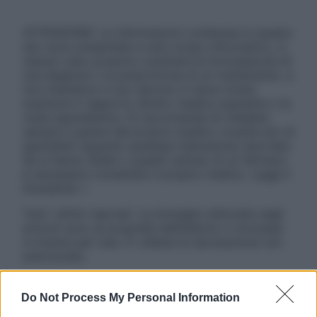
ATTENZIONE: Le informazioni contenute in questo
sito sono presentate a solo scopo informativo, in
nessun caso possono costituire la formulazione di
una diagnosi o la prescrizione di un trattamento, e
non intendono e non devono in alcun modo
sostituire il rapporto diretto medico-paziente o la
visita specialistica. Si raccomanda di chiedere
sempre il parere del proprio medico curante e/o di
specialisti riguardo qualsiasi indicazione riportata.
Se si hanno dubbi o quesiti sull’uso di un farmaco
è necessario contattare il proprio medico. Leggi il
Disclaimer »
Tutti i diritti riservati. Le immagini utilizzate negli
articoli sono di proprietà dell’editore o concesse
in licenza per l’uso. È vietata la riproduzione non
autorizzata.
Do Not Process My Personal Information