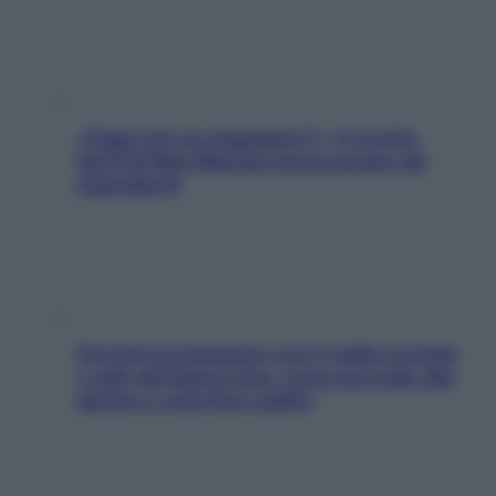
«Oggi che se magnamo?»: 4 ricette
facili di Max Mariola senza pesare gli
ingredienti
Perché la pressione con il caldo scende
e sale all’improvviso: cosa succede alle
donne e cosa fare subito