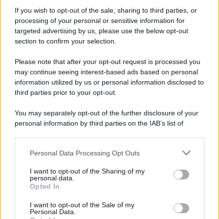
Informativa
Privacy Policy
If you wish to opt-out of the sale, sharing to third parties, or
Cookie Policy
processing of your personal or sensitive information for
Note Legali
targeted advertising by us, please use the below opt-out
Preferenze Privacy
section to confirm your selection.
Please note that after your opt-out request is processed you
may continue seeing interest-based ads based on personal
information utilized by us or personal information disclosed to
third parties prior to your opt-out.
You may separately opt-out of the further disclosure of your
personal information by third parties on the IAB’s list of
downstream participants.
Personal Data Processing Opt Outs
This information may also be disclosed by us to third parties
on the IAB’s List of Downstream Participants that may further
I want to opt-out of the Sharing of my
disclose it to other third parties.
personal data.
Opted In
Please note that this website/app uses one or more Google
services and may gather and store information including but
I want to opt-out of the Sale of my
Personal Data.
not limited to your visit or usage behaviour. You may click to