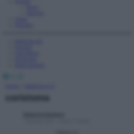
Fitness
Sport
Esercizi
Video
Podcast
Medicina AZ
Farmaci
Calcolatori
Oroscopo
Abbonamenti
Facebook
X
Instagram
Home
»
Medicina A-Z
coristoma
Redazione Starbene
1 Gennaio 2025 – Lettura 1 minuto
Seguici su