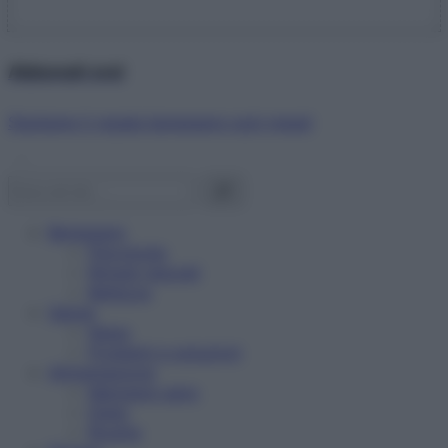
Abbonati ora!
Starbene ti regala benessere ogni mese!
Benessere
Psicologia
Rimedi naturali
Bellezza
Salute
News
Problemi e soluzioni
Alimentazione
Mangiare sano
Diete
Ricette