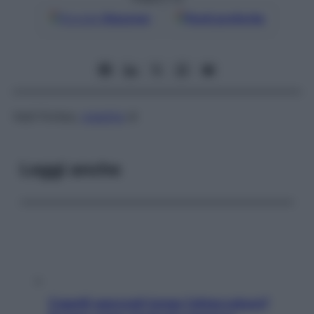
Google
Discover
Fonti preferite
Vedi Forbes,
malattia
di
Leggi anche
Capelli spezzati lungo l’attaccatura?