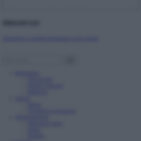
Abbonati ora!
Starbene ti regala benessere ogni mese!
Benessere
Psicologia
Rimedi naturali
Bellezza
Salute
News
Problemi e soluzioni
Alimentazione
Mangiare sano
Diete
Ricette