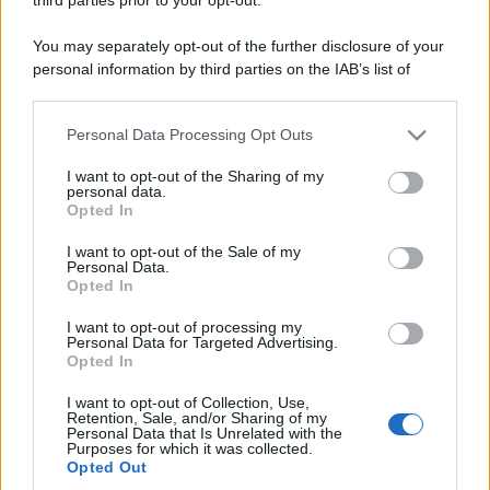
You may separately opt-out of the further disclosure of your
personal information by third parties on the IAB’s list of
downstream participants.
Personal Data Processing Opt Outs
This information may also be disclosed by us to third parties
on the IAB’s List of Downstream Participants that may further
I want to opt-out of the Sharing of my
disclose it to other third parties.
personal data.
Opted In
Please note that this website/app uses one or more Google
services and may gather and store information including but
I want to opt-out of the Sale of my
Personal Data.
not limited to your visit or usage behaviour. You may click to
Opted In
grant or deny consent to Google and its third-party tags to
use your data for below specified purposes in below Google
I want to opt-out of processing my
consent section.
Personal Data for Targeted Advertising.
Opted In
I want to opt-out of Collection, Use,
Retention, Sale, and/or Sharing of my
Personal Data that Is Unrelated with the
Purposes for which it was collected.
Opted Out