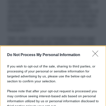
sostituire il rapporto diretto medico-paziente o la
visita specialistica. Si raccomanda di chiedere
sempre il parere del proprio medico curante e/o di
specialisti riguardo qualsiasi indicazione riportata.
Se si hanno dubbi o quesiti sull’uso di un farmaco
è necessario contattare il proprio medico. Leggi il
Disclaimer »
Tutti i diritti riservati. Le immagini utilizzate negli
articoli sono di proprietà dell’editore o concesse
in licenza per l’uso. È vietata la riproduzione non
autorizzata.
Do Not Process My Personal Information
If you wish to opt-out of the sale, sharing to third parties, or
processing of your personal or sensitive information for
Informativa
targeted advertising by us, please use the below opt-out
Privacy Policy
section to confirm your selection.
Cookie Policy
Note Legali
Please note that after your opt-out request is processed you
Preferenze Privacy
may continue seeing interest-based ads based on personal
information utilized by us or personal information disclosed to
third parties prior to your opt-out.