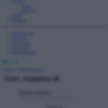
Fitness
Sport
Esercizi
Video
Podcast
Medicina AZ
Farmaci
Calcolatori
Oroscopo
Abbonamenti
Facebook
X
Instagram
Home
»
Medicina A-Z
Cori, malattia di
Redazione Starbene
1 Gennaio 2025 – Lettura 1 minuto
Seguici su