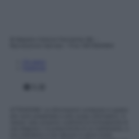
© Belpietro Edizioni Periodiche SRL –
Riproduzione riservata – P.Iva 13673600964
Chi siamo
Pubblicità
Facebook
X
Instagram
ATTENZIONE: Le informazioni contenute in questo
sito sono presentate a solo scopo informativo, in
nessun caso possono costituire la formulazione di
una diagnosi o la prescrizione di un trattamento, e
non intendono e non devono in alcun modo