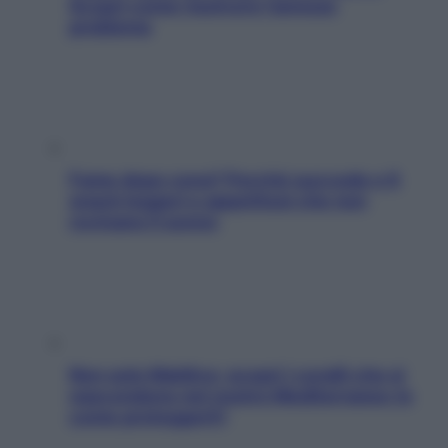
Scopri come risolvere l’annoso
problema
Fame dopo cena? Perché succede e 6
snack leggeri e appetitosi che non
rovinano il sonno
Non solo Maldive: scopri i coralli che si
nascondono nel nostro Mediterraneo (e
come proteggerli)