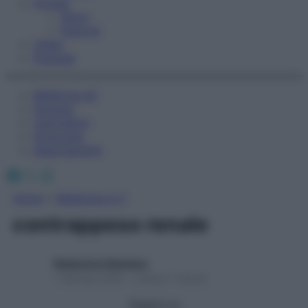
Fitness
Sport
Esercizi
Video
Podcast
Medicina AZ
Farmaci
Calcolatori
Oroscopo
Abbonamenti
Facebook
X
Instagram
Home
»
Medicina A-Z
contrappeso renale
Redazione Starbene
1 Gennaio 2025 – Lettura 1 minuto
Seguici su