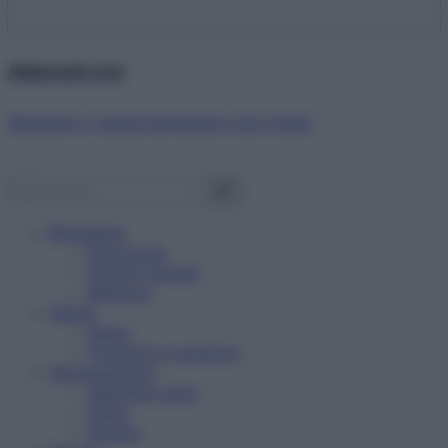
Abbonati ora!
Starbene ti regala benessere ogni mese!
Benessere
Psicologia
Rimedi naturali
Bellezza
Salute
News
Problemi e soluzioni
Alimentazione
Mangiare sano
Diete
Ricette