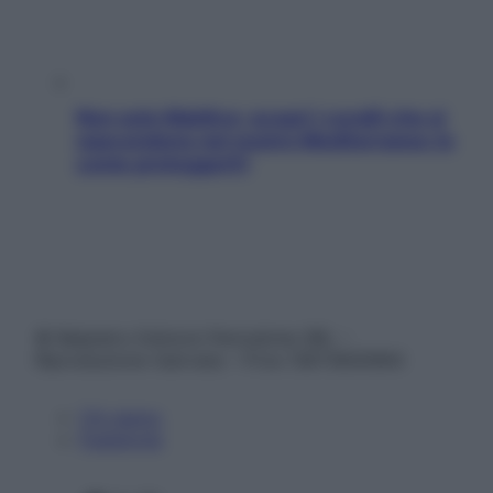
Non solo Maldive: scopri i coralli che si
nascondono nel nostro Mediterraneo (e
come proteggerli)
© Belpietro Edizioni Periodiche SRL –
Riproduzione riservata – P.Iva 13673600964
Chi siamo
Pubblicità