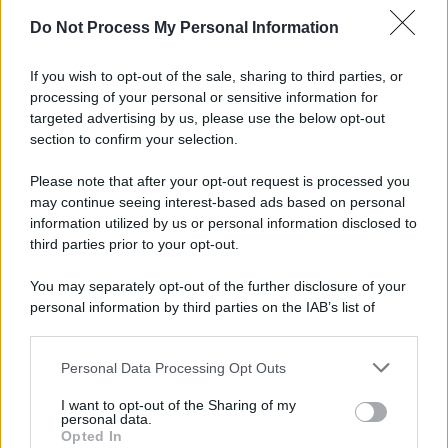
Do Not Process My Personal Information
Informativa
Privacy Policy
If you wish to opt-out of the sale, sharing to third parties, or
Cookie Policy
processing of your personal or sensitive information for
Note Legali
targeted advertising by us, please use the below opt-out
Preferenze Privacy
section to confirm your selection.
Please note that after your opt-out request is processed you
may continue seeing interest-based ads based on personal
information utilized by us or personal information disclosed to
third parties prior to your opt-out.
You may separately opt-out of the further disclosure of your
personal information by third parties on the IAB’s list of
downstream participants.
Personal Data Processing Opt Outs
This information may also be disclosed by us to third parties
on the IAB’s List of Downstream Participants that may further
I want to opt-out of the Sharing of my
disclose it to other third parties.
personal data.
Opted In
Please note that this website/app uses one or more Google