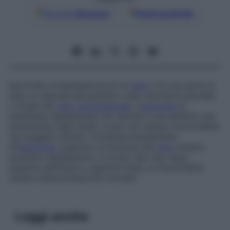
Google
Discover
Fonti preferite
Ipertrofia compensatoria di un
rene
o di una parte di
esso in risposta alla perdita o alla rimozione parziale
o totale del
rene
controlaterale
. L’
ipertrofia
si
manifesta rapidamente nei neonati e nei bambini, più
lentamente negli adulti, e può non essere riscontrabile
nei soggetti anziani. Contemporaneamente
all’
ipertrofia
organica, la funzione del
rene
residuo
aumenta rapidamente, in modo tale che, dopo
qualche settimana o qualche mese, la funzionalità
renale risulta pressoché normale.
Leggi anche