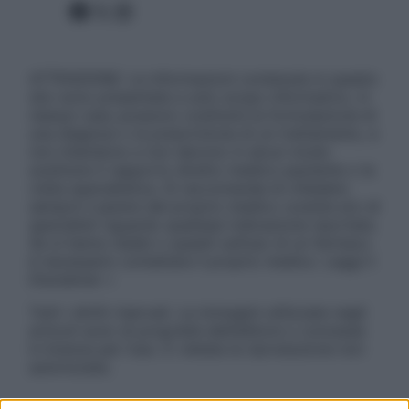
Facebook
X
Instagram
ATTENZIONE: Le informazioni contenute in questo
sito sono presentate a solo scopo informativo, in
nessun caso possono costituire la formulazione di
una diagnosi o la prescrizione di un trattamento, e
non intendono e non devono in alcun modo
sostituire il rapporto diretto medico-paziente o la
visita specialistica. Si raccomanda di chiedere
sempre il parere del proprio medico curante e/o di
specialisti riguardo qualsiasi indicazione riportata.
Se si hanno dubbi o quesiti sull’uso di un farmaco
è necessario contattare il proprio medico. Leggi il
Disclaimer »
Tutti i diritti riservati. Le immagini utilizzate negli
articoli sono di proprietà dell’editore o concesse
in licenza per l’uso. È vietata la riproduzione non
autorizzata.