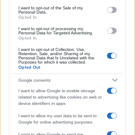
services and may gather and store information including but
I want to opt-out of the Sale of my
Personal Data.
not limited to your visit or usage behaviour. You may click to
Opted In
grant or deny consent to Google and its third-party tags to
use your data for below specified purposes in below Google
I want to opt-out of processing my
consent section.
Personal Data for Targeted Advertising.
Opted In
I want to opt-out of Collection, Use,
Retention, Sale, and/or Sharing of my
Personal Data that Is Unrelated with the
Purposes for which it was collected.
Opted Out
Google consents
I want to allow Google to enable storage
related to advertising like cookies on web or
device identifiers in apps.
I want to allow my user data to be sent to
Google for online advertising purposes.
I want to allow Google to send me