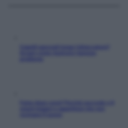
Capelli spezzati lungo l’attaccatura?
Scopri come risolvere l’annoso
problema
Fame dopo cena? Perché succede e 6
snack leggeri e appetitosi che non
rovinano il sonno