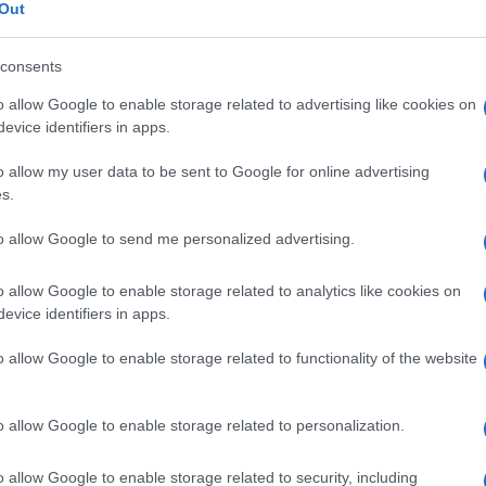
Out
consents
o allow Google to enable storage related to advertising like cookies on
Le
evice identifiers in apps.
o allow my user data to be sent to Google for online advertising
ti preferite
s.
to allow Google to send me personalized advertising.
o allow Google to enable storage related to analytics like cookies on
evice identifiers in apps.
o, caratteristica dell’
acne
. Il comedone deriva
o allow Google to enable storage related to functionality of the website
losebaceo, che contiene la radice di un pelo e
 sebacee. Si forma quindi un tappo di
cheratina
o di
 I comedoni si manifestano soprattutto su fronte,
no in chiusi, o
punti bianchi
, microcisti biancastre, e
o allow Google to enable storage related to personalization.
oduli sormontati da un orifizio nero e ingrossato; il
ssa. Si sconsiglia l’espulsione manuale senza
asepsi
o allow Google to enable storage related to security, including