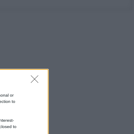
sonal or
ection to
nterest-
closed to