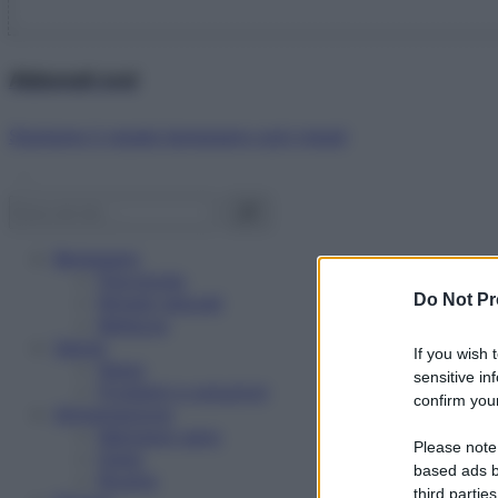
Abbonati ora!
Starbene ti regala benessere ogni mese!
Benessere
Psicologia
Do Not Pr
Rimedi naturali
Bellezza
Salute
If you wish 
News
sensitive in
Problemi e soluzioni
confirm your
Alimentazione
Mangiare sano
Please note
Diete
based ads b
Ricette
third parties