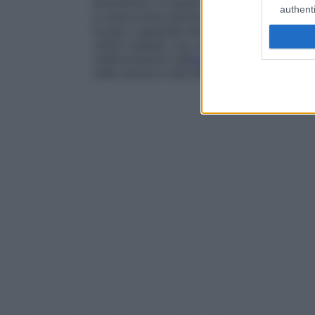
preventiva, in quanto tale manovra può pr
authenti
a un’accurata pulizia della pelle con un
de
locale o generale attivo sull’
ipercheratosi
ottimi risultati, ma, se somministrati per 
malformazioni nell’
embrione
, e quindi re
nelle donne in età fertile.