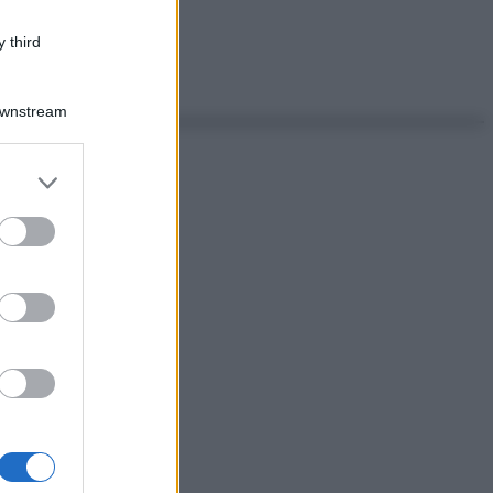
 third
Downstream
er and store
to grant or
ed purposes