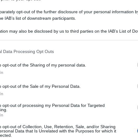
rately opt-out of the further disclosure of your personal information by
he IAB’s list of downstream participants.
tion may also be disclosed by us to third parties on the IAB’s List of 
 that may further disclose it to other third parties.
 that this website/app uses one or more Google services and may gath
l Data Processing Opt Outs
including but not limited to your visit or usage behaviour. You may click 
 to Google and its third-party tags to use your data for below specifi
o opt-out of the Sharing of my personal data.
ogle consent section.
In
o opt-out of the Sale of my Personal Data.
In
to opt-out of processing my Personal Data for Targeted
ing.
In
o opt-out of Collection, Use, Retention, Sale, and/or Sharing
ersonal Data that Is Unrelated with the Purposes for which it
lected.