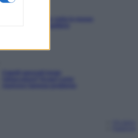
SOS pelle irritabile: tutte le mosse
per riportarla in equilibrio
Capelli spezzati lungo
l’attaccatura? Scopri come
risolvere l’annoso problema
Chi siamo
Pubblicità