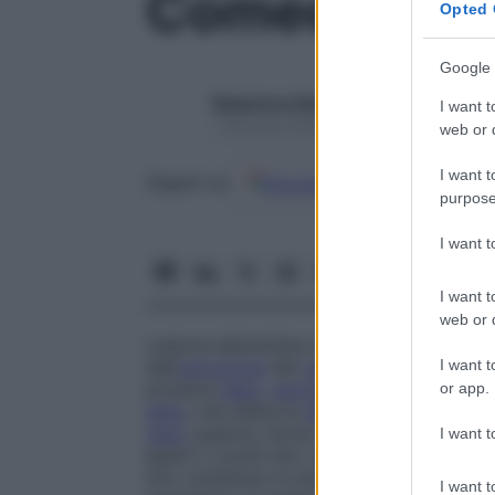
Comedone
Opted 
Google 
Redazione Starbene
I want t
1 Gennaio 2025 – Lettura 1 minuto
web or d
I want t
Google
Discover
Fon
Seguici su
purpose
I want 
I want t
web or d
Lesione elementare del
follicolo
pilosebace
I want t
dall’
ostruzione
del
canale
di un
follicolo
pi
produce
sebo
,
secrezione
delle ghiandole
or app.
sebo
, che dilata la
ghiandola
sottostante.
naso
, guance, dorso e
petto
. Si distinguo
I want t
aperti, o
punti neri
, che formano piccoli n
loro contenuto è una
materia
bianca
e spe
I want t