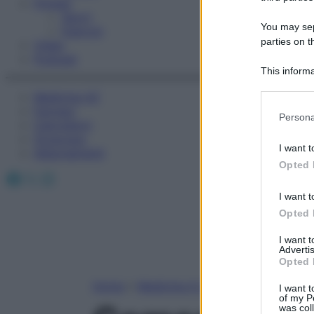
Fitness
Sport
You may sepa
Esercizi
parties on t
Video
Podcast
This informa
Participants
Medicina AZ
Farmaci
Please note
Persona
Calcolatori
information 
Oroscopo
deny consent
I want t
Abbonamenti
in below Go
Opted 
Facebook
X
Instagram
I want t
Opted 
I want 
Advertis
Opted 
Home
»
Medicina A-Z
I want t
of my P
was col