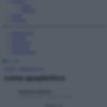
Fitness
Sport
Esercizi
Video
Podcast
Medicina AZ
Farmaci
Calcolatori
Oroscopo
Abbonamenti
Facebook
X
Instagram
Home
»
Medicina A-Z
coma apoplettico
Redazione Starbene
1 Gennaio 2025 – Lettura 1 minuto
Seguici su