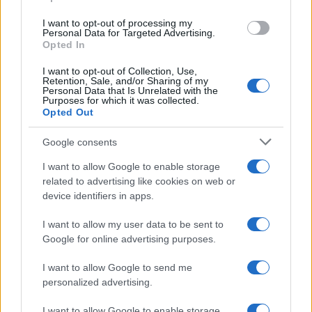
grant or deny consent to Google and its third-party tags to
use your data for below specified purposes in below Google
I want to opt-out of processing my
consent section.
Personal Data for Targeted Advertising.
Opted In
I want to opt-out of Collection, Use,
Retention, Sale, and/or Sharing of my
Personal Data that Is Unrelated with the
Purposes for which it was collected.
Opted Out
Google consents
I want to allow Google to enable storage
related to advertising like cookies on web or
device identifiers in apps.
I want to allow my user data to be sent to
Google for online advertising purposes.
I want to allow Google to send me
personalized advertising.
I want to allow Google to enable storage