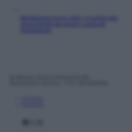
Mindfulness tra le vette: a Cortina due
giorni lontani da stress e ansia da
smartphone
© Belpietro Edizioni Periodiche SRL –
Riproduzione riservata – P.Iva 13673600964
Chi siamo
Pubblicità
Facebook
X
Instagram