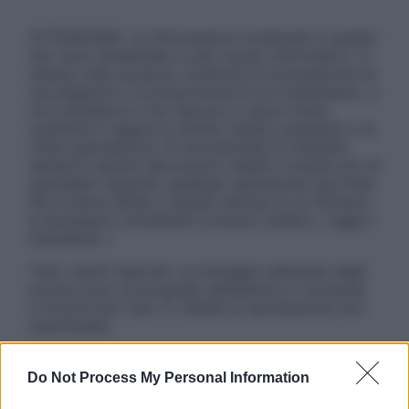
ATTENZIONE: Le informazioni contenute in questo
sito sono presentate a solo scopo informativo, in
nessun caso possono costituire la formulazione di
una diagnosi o la prescrizione di un trattamento, e
non intendono e non devono in alcun modo
sostituire il rapporto diretto medico-paziente o la
visita specialistica. Si raccomanda di chiedere
sempre il parere del proprio medico curante e/o di
specialisti riguardo qualsiasi indicazione riportata.
Se si hanno dubbi o quesiti sull’uso di un farmaco
è necessario contattare il proprio medico. Leggi il
Disclaimer »
Tutti i diritti riservati. Le immagini utilizzate negli
articoli sono di proprietà dell’editore o concesse
in licenza per l’uso. È vietata la riproduzione non
autorizzata.
Do Not Process My Personal Information
Informativa