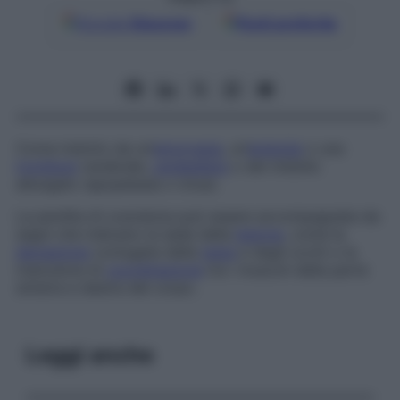
Google
Discover
Fonti preferite
Coma indotto da un’
emorragia
, un’
embolia
o una
trombosi
cerebrale,
cerebellare
o del midollo
allungato (apoplessia o ictus).
La perdita di coscienza può essere accompagnata da
segni che indicano la sede della
lesione
, come la
deviazione
coniugata della
testa
e degli occhi o la
mancanza di
coordinazione
tra i muscoli della parte
sinistra e destra del corpo.
Leggi anche