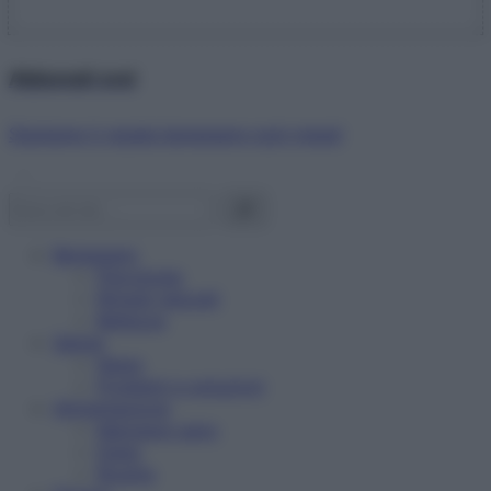
Abbonati ora!
Starbene ti regala benessere ogni mese!
Benessere
Psicologia
Rimedi naturali
Bellezza
Salute
News
Problemi e soluzioni
Alimentazione
Mangiare sano
Diete
Ricette