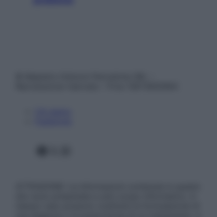
© Belpietro Edizioni Periodiche SRL –
Riproduzione riservata – P.Iva 13673600964
Chi siamo
Pubblicità
Facebook
X
Instagram
ATTENZIONE: Le informazioni contenute in questo
sito sono presentate a solo scopo informativo, in
nessun caso possono costituire la formulazione di
una diagnosi o la prescrizione di un trattamento, e