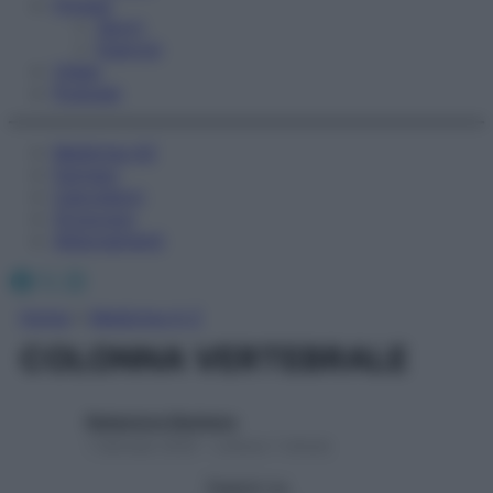
Fitness
Sport
Esercizi
Video
Podcast
Medicina AZ
Farmaci
Calcolatori
Oroscopo
Abbonamenti
Facebook
X
Instagram
Home
»
Medicina A-Z
COLONNA VERTEBRALE
Redazione Starbene
1 Gennaio 2025 – Lettura 1 minuto
Seguici su