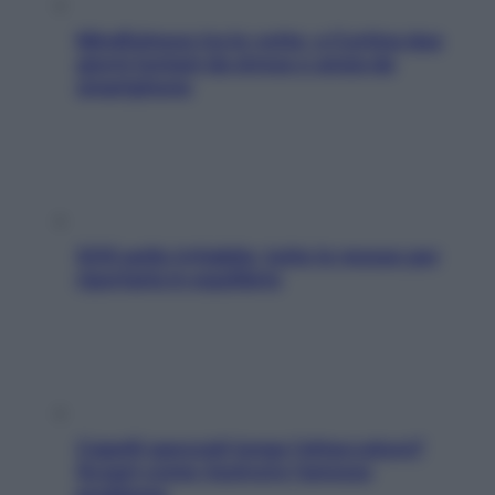
Mindfulness tra le vette: a Cortina due
giorni lontani da stress e ansia da
smartphone
SOS pelle irritabile: tutte le mosse per
riportarla in equilibrio
Capelli spezzati lungo l’attaccatura?
Scopri come risolvere l’annoso
problema