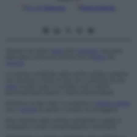
Google
Discover
Fonti preferite
Termine che indica l’
asse
dello
scheletro
che parte
dalla base cranica per arrivare fino all’
apice
del
coccige
.
La colonna vertebrale, detta anche
rachide
, presenta
una struttura a forma di tubo ed è costituita da una
serie
di anelli ossei, le vertebre, uniti a dischi
particolarmente elastici, i dischi intervertebrali.
All’interno di tale “tubo” è contenuto il
midollo spinale
,
che il
rachide
ha quindi il compito di proteggere.
Altra funzione della colonna vertebrale è quella di
sostenere il corpo e di permetterne i movimenti.