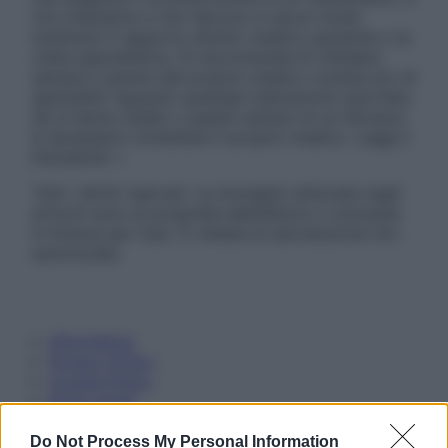
non intendono e non devono in alcun modo
sostituire il rapporto diretto medico-paziente o la
visita specialistica. Si raccomanda di chiedere
sempre il parere del proprio medico curante e/o di
specialisti riguardo qualsiasi indicazione riportata.
Se si hanno dubbi o quesiti sull’uso di un farmaco
è necessario contattare il proprio medico. Leggi il
Disclaimer »
Tutti i diritti riservati. Le immagini utilizzate negli
articoli sono di proprietà dell’editore o concesse
in licenza per l’uso. È vietata la riproduzione non
autorizzata.
Informativa
Privacy Policy
Cookie Policy
Note Legali
Preferenze Privacy
Do Not Process My Personal Information