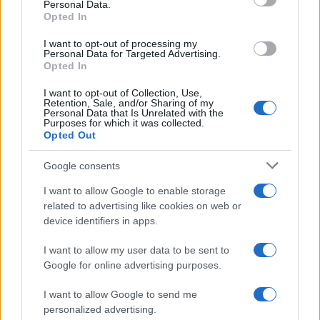
Personal Data.
not limited to your visit or usage behaviour. You may click to
Opted In
grant or deny consent to Google and its third-party tags to
use your data for below specified purposes in below Google
I want to opt-out of processing my
consent section.
Personal Data for Targeted Advertising.
Opted In
I want to opt-out of Collection, Use,
Retention, Sale, and/or Sharing of my
Personal Data that Is Unrelated with the
Purposes for which it was collected.
Opted Out
Google consents
I want to allow Google to enable storage
related to advertising like cookies on web or
device identifiers in apps.
I want to allow my user data to be sent to
Google for online advertising purposes.
I want to allow Google to send me
personalized advertising.