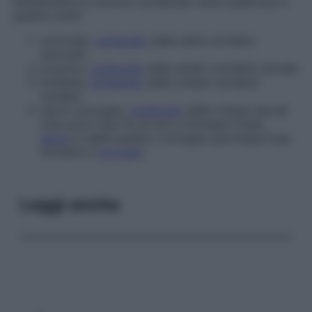
Solitamente la colonna vertebrale viene suddivisa in
quattro tratti:
cervicale,
composto
dalle sette vertebre
cervicali;
toracico,
composto
dalle dodici vertebre dorsali;
lombare,
composto
dalle cinque vertebre
lombari;
sacro-coccigeo,
composto
dalle cinque sacrali
(che sono fuse tra di loro e formano l’osso
sacro
) e dalle quattro coccigee (anch’esse fuse,
formano il
coccige
).
Leggi anche