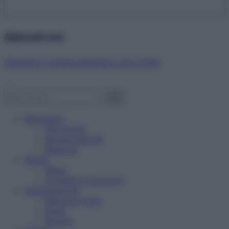
Abbonati ora!
Starbene ti regala benessere ogni mese!
Benessere
Psicologia
Rimedi naturali
Bellezza
Salute
News
Problemi e soluzioni
Alimentazione
Mangiare sano
Diete
Ricette