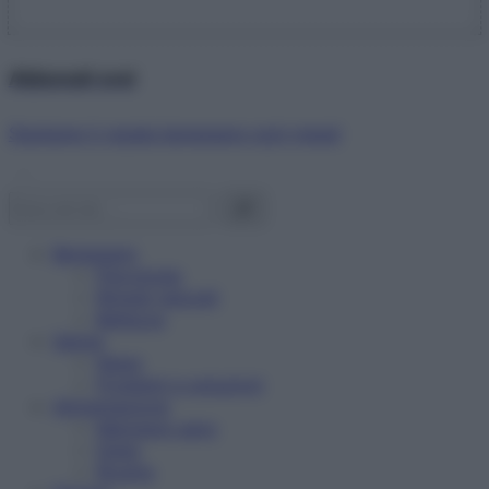
Abbonati ora!
Starbene ti regala benessere ogni mese!
Benessere
Psicologia
Rimedi naturali
Bellezza
Salute
News
Problemi e soluzioni
Alimentazione
Mangiare sano
Diete
Ricette