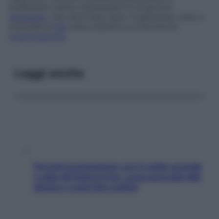
totalmente, previo inserimento di un piccolo
drenaggio
, che verrà tolto dopo 3 settimane, volto a
evacuare la
bile
verso l’esterno e a favorire la
cicatrizzazione
.
Leggi anche
Perché la pressione con il caldo scende
e sale all’improvviso: cosa succede alle
donne e cosa fare subito