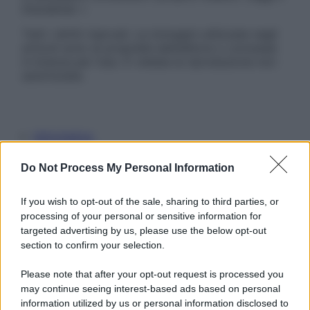
Disclaimer »
Tutti i diritti riservati. Le immagini utilizzate negli
articoli sono di proprietà dell’editore o concesse
in licenza per l’uso. È vietata la riproduzione non
autorizzata.
Informativa
Privacy Policy
Cookie Policy
Do Not Process My Personal Information
Note Legali
Preferenze Privacy
If you wish to opt-out of the sale, sharing to third parties, or
processing of your personal or sensitive information for
targeted advertising by us, please use the below opt-out
section to confirm your selection.
Please note that after your opt-out request is processed you
may continue seeing interest-based ads based on personal
information utilized by us or personal information disclosed to