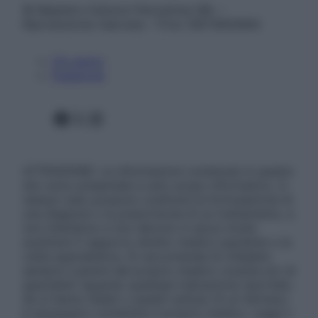
© Belpietro Edizioni Periodiche SRL –
Riproduzione riservata – P.Iva 13673600964
Chi siamo
Pubblicità
Facebook
X
Instagram
ATTENZIONE: Le informazioni contenute in questo
sito sono presentate a solo scopo informativo, in
nessun caso possono costituire la formulazione di
una diagnosi o la prescrizione di un trattamento, e
non intendono e non devono in alcun modo
sostituire il rapporto diretto medico-paziente o la
visita specialistica. Si raccomanda di chiedere
sempre il parere del proprio medico curante e/o di
specialisti riguardo qualsiasi indicazione riportata.
Se si hanno dubbi o quesiti sull’uso di un farmaco
è necessario contattare il proprio medico. Leggi il