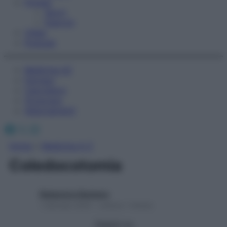
Fitness
Sport
Esercizi
Video
Podcast
Medicina AZ
Farmaci
Calcolatori
Oroscopo
Abbonamenti
Facebook
X
Instagram
Home
»
Medicina A-Z
Coledocotomia
Redazione Starbene
1 Gennaio 2025 – Lettura 1 minuto
Seguici su