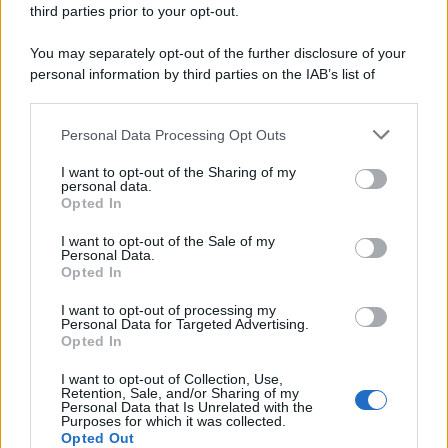
third parties prior to your opt-out.
You may separately opt-out of the further disclosure of your
personal information by third parties on the IAB’s list of
downstream participants.
Personal Data Processing Opt Outs
This information may also be disclosed by us to third parties
on the IAB’s List of Downstream Participants that may further
I want to opt-out of the Sharing of my
disclose it to other third parties.
personal data.
Opted In
Please note that this website/app uses one or more Google
services and may gather and store information including but
I want to opt-out of the Sale of my
Personal Data.
not limited to your visit or usage behaviour. You may click to
Opted In
grant or deny consent to Google and its third-party tags to
use your data for below specified purposes in below Google
I want to opt-out of processing my
consent section.
Personal Data for Targeted Advertising.
Opted In
I want to opt-out of Collection, Use,
Retention, Sale, and/or Sharing of my
Personal Data that Is Unrelated with the
Purposes for which it was collected.
Opted Out