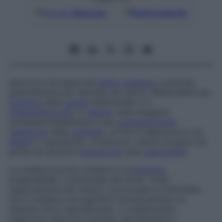
Google
Discover
Fonti preferite
Apertura chirurgica del
dotto coledoco
, praticata
generalmente per liberarlo da calcoli. Realizzabile per
incisione
della
parete
addominale o in
videoendoscopia
, in
genere
viene eseguita
contemporaneamente a una
colecistectomia
(
ablazione
della
colecisti
), al fine di esplorare la via
biliare
e, soprattutto, di estrarre i calcoli scoperti sia
prima sia durante l’
operazione
(alla
radiografia
).
La coledocotomia consiste in un’
incisione
longitudinale o trasversale del dotto. Dopo
l’asportazione dei calcoli, si provvede a controllare
che il coledoco sia sgombro introducendovi un
sistema ottico specializzato, il coledoscopio.
L’apertura viene poi suturata, parzialmente o