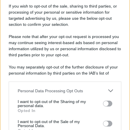
Informativa
Privacy Policy
If you wish to opt-out of the sale, sharing to third parties, or
Cookie Policy
processing of your personal or sensitive information for
Note Legali
targeted advertising by us, please use the below opt-out
Preferenze Privacy
section to confirm your selection.
Please note that after your opt-out request is processed you
may continue seeing interest-based ads based on personal
information utilized by us or personal information disclosed to
third parties prior to your opt-out.
You may separately opt-out of the further disclosure of your
personal information by third parties on the IAB’s list of
downstream participants.
Personal Data Processing Opt Outs
This information may also be disclosed by us to third parties
on the IAB’s List of Downstream Participants that may further
I want to opt-out of the Sharing of my
disclose it to other third parties.
personal data.
Opted In
Please note that this website/app uses one or more Google
services and may gather and store information including but
I want to opt-out of the Sale of my
Personal Data.
not limited to your visit or usage behaviour. You may click to