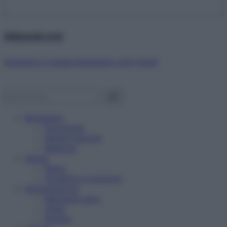
Abbonati ora!
Starbene ti regala benessere ogni mese!
Benessere
Psicologia
Rimedi naturali
Bellezza
Salute
News
Problemi e soluzioni
Alimentazione
Mangiare sano
Diete
Ricette