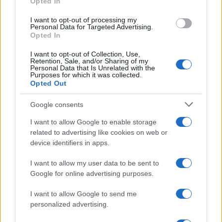
Opted In
grant or deny consent to Google and its third-party tags to
use your data for below specified purposes in below Google
I want to opt-out of processing my
consent section.
Personal Data for Targeted Advertising.
Opted In
I want to opt-out of Collection, Use,
Retention, Sale, and/or Sharing of my
Personal Data that Is Unrelated with the
Purposes for which it was collected.
Opted Out
Google consents
I want to allow Google to enable storage
related to advertising like cookies on web or
device identifiers in apps.
I want to allow my user data to be sent to
Google for online advertising purposes.
I want to allow Google to send me
personalized advertising.