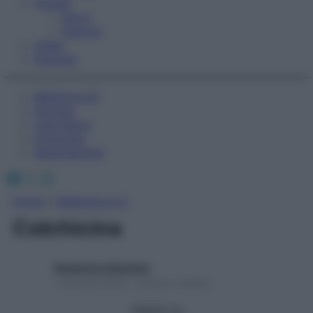
Fitness
Sport
Esercizi
Video
Podcast
Medicina AZ
Farmaci
Calcolatori
Oroscopo
Abbonamenti
Facebook
X
Instagram
Home
»
Medicina A-Z
Colchicina
Redazione Starbene
1 Gennaio 2025 – Lettura 1 minuto
Seguici su