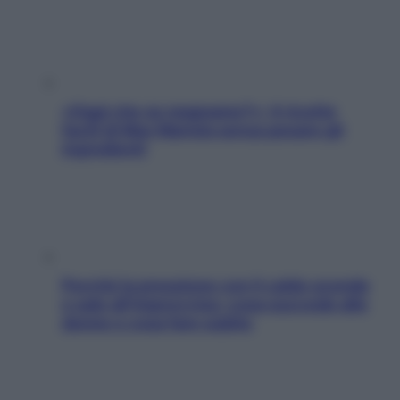
«Oggi che se magnamo?»: 4 ricette
facili di Max Mariola senza pesare gli
ingredienti
Perché la pressione con il caldo scende
e sale all’improvviso: cosa succede alle
donne e cosa fare subito