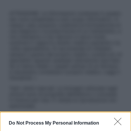
ATTENZIONE: Le informazioni contenute in questo
sito sono presentate a solo scopo informativo, in
nessun caso possono costituire la formulazione di
una diagnosi o la prescrizione di un trattamento, e
non intendono e non devono in alcun modo
sostituire il rapporto diretto medico-paziente o la
visita specialistica. Si raccomanda di chiedere
sempre il parere del proprio medico curante e/o di
specialisti riguardo qualsiasi indicazione riportata.
Se si hanno dubbi o quesiti sull’uso di un farmaco
è necessario contattare il proprio medico. Leggi il
Disclaimer »
Tutti i diritti riservati. Le immagini utilizzate negli
articoli sono di proprietà dell’editore o concesse
in licenza per l’uso. È vietata la riproduzione non
autorizzata.
Do Not Process My Personal Information