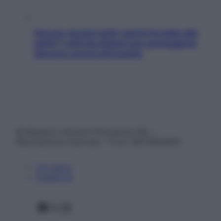
Doccia, lavarsi tutti i giorni fa male alla
pelle? I miti da sfatare per proteggerla
davvero senza stressarla
© Belpietro Edizioni Periodiche SRL –
Riproduzione riservata – P.Iva 13673600964
Chi siamo
Pubblicità
Facebook
X
Instagram