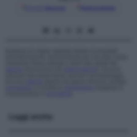
Google
Discover
Fonti preferite
Sostanza di origine vegetale dotata di proprietà
antinfiammatorie. Somministrata per via orale, molto
raramente induce allergie e danni alle cellule del
sangue
(diminuzione dei
globuli bianchi
). Occorre
attenersi alla prescrizione, perché il sovradosaggio
provoca
diarrea
seguita da spasmi dolorosi, paralisi,
convulsioni
, e richiede la
rianimazione
d’urgenza. È
controindicata in
gravidanza
.
Leggi anche