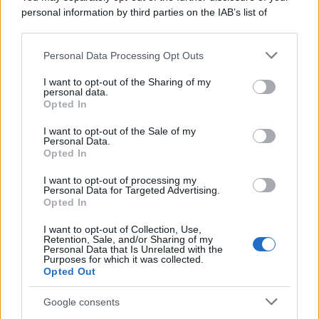
personal information by third parties on the IAB’s list of
downstream participants.
Personal Data Processing Opt Outs
This information may also be disclosed by us to third parties
on the IAB’s List of Downstream Participants that may further
I want to opt-out of the Sharing of my
disclose it to other third parties.
personal data.
Opted In
Please note that this website/app uses one or more Google
services and may gather and store information including but
I want to opt-out of the Sale of my
Personal Data.
not limited to your visit or usage behaviour. You may click to
Opted In
grant or deny consent to Google and its third-party tags to
use your data for below specified purposes in below Google
I want to opt-out of processing my
consent section.
Personal Data for Targeted Advertising.
Opted In
I want to opt-out of Collection, Use,
Retention, Sale, and/or Sharing of my
Personal Data that Is Unrelated with the
Purposes for which it was collected.
Opted Out
Google consents