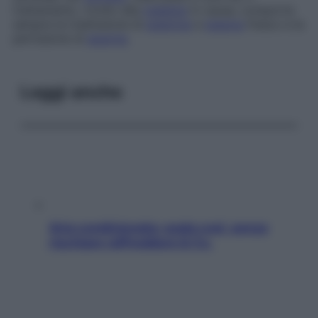
trattamento, rivolto alla
malattia
in causa, comporta
sempre la trasfusione di
piastrine
e
plasma
fresco e la
perfusione di
eparina
.
Leggi anche
Aria condizionata: usala così, senza
rischiare raffreddore & Co.