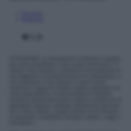
Chi siamo
Pubblicità
Facebook
X
Instagram
ATTENZIONE: Le informazioni contenute in questo
sito sono presentate a solo scopo informativo, in
nessun caso possono costituire la formulazione di
una diagnosi o la prescrizione di un trattamento, e
non intendono e non devono in alcun modo
sostituire il rapporto diretto medico-paziente o la
visita specialistica. Si raccomanda di chiedere
sempre il parere del proprio medico curante e/o di
specialisti riguardo qualsiasi indicazione riportata.
Se si hanno dubbi o quesiti sull’uso di un farmaco
è necessario contattare il proprio medico. Leggi il
Disclaimer »