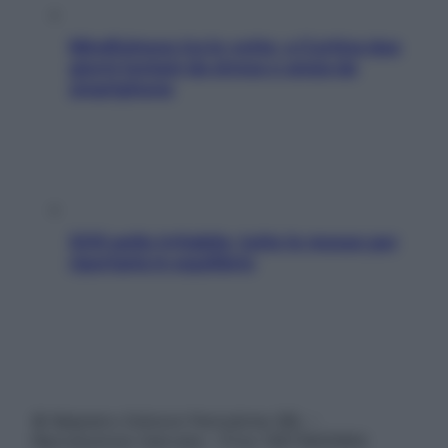
Mindfulness tra le vette: a Cortina due
giorni lontani da stress e ansia da
smartphone
SOS pelle irritabile: tutte le mosse per
riportarla in equilibrio
© Belpietro Edizioni Periodiche SRL –
Riproduzione riservata – P.Iva 13673600964