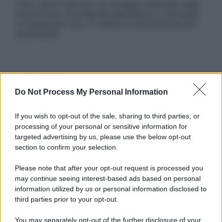
Tutti i diritti riservati. Le immagini utilizzate negli
articoli sono di proprietà dell’editore o concesse
in licenza per l’uso. È vietata la riproduzione non
autorizzata.
Informativa
Privacy Policy
Do Not Process My Personal Information
Cookie Policy
Note Legali
If you wish to opt-out of the sale, sharing to third parties, or
Preferenze Privacy
processing of your personal or sensitive information for
targeted advertising by us, please use the below opt-out
section to confirm your selection.
Please note that after your opt-out request is processed you
may continue seeing interest-based ads based on personal
information utilized by us or personal information disclosed to
third parties prior to your opt-out.
You may separately opt-out of the further disclosure of your