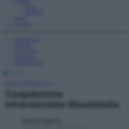
Fitness
Sport
Esercizi
Video
Podcast
Medicina AZ
Farmaci
Calcolatori
Oroscopo
Abbonamenti
Facebook
X
Instagram
Home
»
Medicina A-Z
Coagulazione
intravascolare disseminata
Redazione Starbene
1 Gennaio 2025 – Lettura 1 minuto