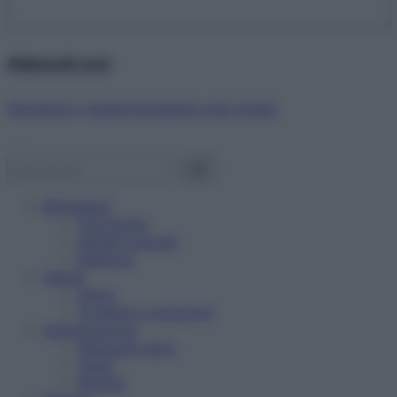
Abbonati ora!
Starbene ti regala benessere ogni mese!
Benessere
Psicologia
Rimedi naturali
Bellezza
Salute
News
Problemi e soluzioni
Alimentazione
Mangiare sano
Diete
Ricette