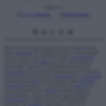
Seguici su
Google
Discover
Fonti preferite
Sindrome emorragica generalizzata, caratterizzata
dalla
formazione
di coaguli nei piccoli vasi sanguigni
e da un brusco calo dei fattori della
coagulazione
,
che si traduce in
trombosi
a carico della maggior
parte degli organi e in sanguinamenti diffusi. La
coagulazione
intravascolare disseminata si riscontra
nel corso di infezioni gravi (
setticemia
), in
ginecologia
(ritenzione del
feto
morto, distacco della
placenta
,
tossiemia
gravidica), in certe forme di
cancro
e in
corso di trasfusioni di
sangue
sierologicamente
incompatibile. I segni sono emorragie multiple e
formazione
di coaguli nei reni, nelle ghiandole
surrenali, nel
cervello
, nella pelle e così via. Il