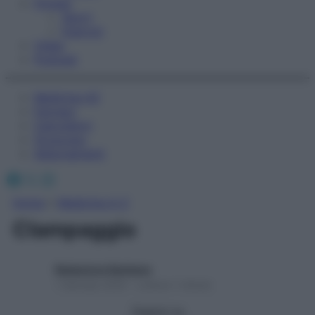
Fitness
Sport
Esercizi
Video
Podcast
Medicina AZ
Farmaci
Calcolatori
Oroscopo
Abbonamenti
Facebook
X
Instagram
Home
»
Medicina A-Z
Clampaggio
Redazione Starbene
1 Gennaio 2025 – Lettura 1 minuto
Seguici su