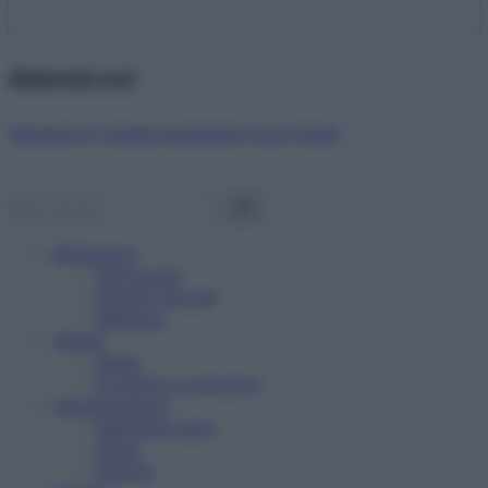
Abbonati ora!
Starbene ti regala benessere ogni mese!
Benessere
Psicologia
Rimedi naturali
Bellezza
Salute
News
Problemi e soluzioni
Alimentazione
Mangiare sano
Diete
Ricette