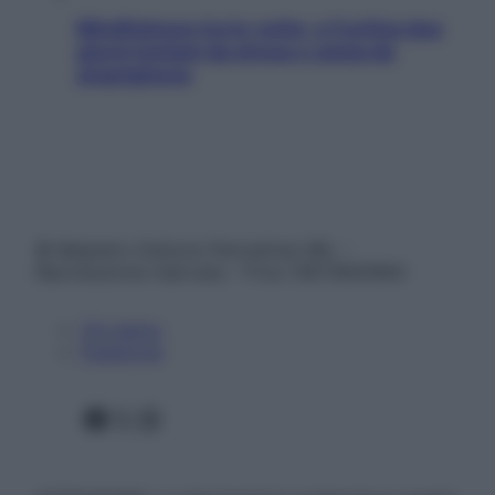
Mindfulness tra le vette: a Cortina due
giorni lontani da stress e ansia da
smartphone
© Belpietro Edizioni Periodiche SRL –
Riproduzione riservata – P.Iva 13673600964
Chi siamo
Pubblicità
Facebook
X
Instagram