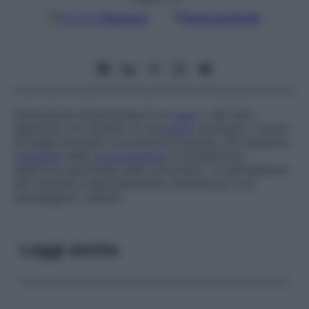
Google
Discover
Fonti preferite
Otturazione temporanea di un
vaso
o del tubo
digerente con l’ausilio di una
pinza
chirurgica, munita
di lunghi morsetti e di tacche di arresto che regolano
l’
intensità
della
compressione
e impediscono
l’apertura spontanea dello strumento. La dentellatura
dei morsetti è appositamente studiata per non
danneggiare i tessuti.
Leggi anche