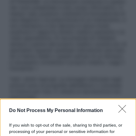
ATTENZIONE: Le informazioni contenute in questo
sito sono presentate a solo scopo informativo, in
nessun caso possono costituire la formulazione di
una diagnosi o la prescrizione di un trattamento, e
non intendono e non devono in alcun modo
sostituire il rapporto diretto medico-paziente o la
visita specialistica. Si raccomanda di chiedere
sempre il parere del proprio medico curante e/o di
specialisti riguardo qualsiasi indicazione riportata.
Se si hanno dubbi o quesiti sull’uso di un farmaco
è necessario contattare il proprio medico. Leggi il
Disclaimer »
Tutti i diritti riservati. Le immagini utilizzate negli
articoli sono di proprietà dell’editore o concesse
in licenza per l’uso. È vietata la riproduzione non
autorizzata.
Do Not Process My Personal Information
Informativa
If you wish to opt-out of the sale, sharing to third parties, or
Privacy Policy
processing of your personal or sensitive information for