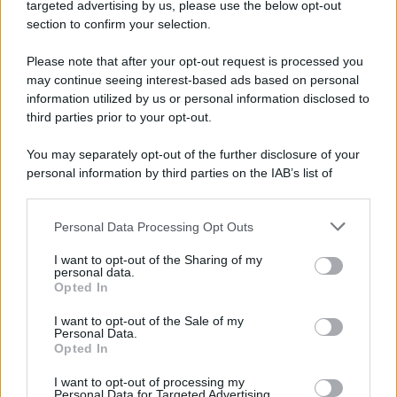
Cookie Policy
targeted advertising by us, please use the below opt-out
Note Legali
section to confirm your selection.
Preferenze Privacy
Please note that after your opt-out request is processed you
may continue seeing interest-based ads based on personal
information utilized by us or personal information disclosed to
third parties prior to your opt-out.
You may separately opt-out of the further disclosure of your
personal information by third parties on the IAB’s list of
downstream participants.
Personal Data Processing Opt Outs
This information may also be disclosed by us to third parties
on the IAB’s List of Downstream Participants that may further
I want to opt-out of the Sharing of my
disclose it to other third parties.
personal data.
Opted In
Please note that this website/app uses one or more Google
services and may gather and store information including but
I want to opt-out of the Sale of my
Personal Data.
not limited to your visit or usage behaviour. You may click to
Opted In
grant or deny consent to Google and its third-party tags to
use your data for below specified purposes in below Google
I want to opt-out of processing my
consent section.
Personal Data for Targeted Advertising.