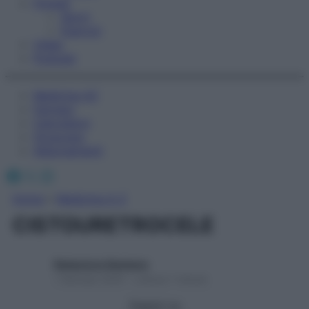
Fitness
Sport
Esercizi
Video
Podcast
Medicina AZ
Farmaci
Calcolatori
Oroscopo
Abbonamenti
Facebook
X
Instagram
Home
»
Medicina A-Z
CISTOURETROCELE
Redazione Starbene
1 Gennaio 2025 – Lettura 1 minuto
Seguici su