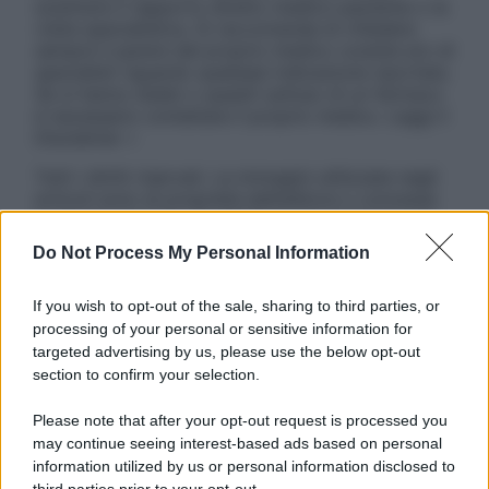
sostituire il rapporto diretto medico-paziente o la
visita specialistica. Si raccomanda di chiedere
sempre il parere del proprio medico curante e/o di
specialisti riguardo qualsiasi indicazione riportata.
Se si hanno dubbi o quesiti sull’uso di un farmaco
è necessario contattare il proprio medico. Leggi il
Disclaimer »
Tutti i diritti riservati. Le immagini utilizzate negli
articoli sono di proprietà dell’editore o concesse
in licenza per l’uso. È vietata la riproduzione non
autorizzata.
Do Not Process My Personal Information
If you wish to opt-out of the sale, sharing to third parties, or
processing of your personal or sensitive information for
Informativa
targeted advertising by us, please use the below opt-out
Privacy Policy
section to confirm your selection.
Cookie Policy
Note Legali
Please note that after your opt-out request is processed you
Preferenze Privacy
may continue seeing interest-based ads based on personal
information utilized by us or personal information disclosed to
third parties prior to your opt-out.