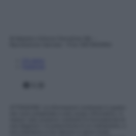
© Belpietro Edizioni Periodiche SRL –
Riproduzione riservata – P.Iva 13673600964
Chi siamo
Pubblicità
Facebook
X
Instagram
ATTENZIONE: Le informazioni contenute in questo
sito sono presentate a solo scopo informativo, in
nessun caso possono costituire la formulazione di
una diagnosi o la prescrizione di un trattamento, e
non intendono e non devono in alcun modo