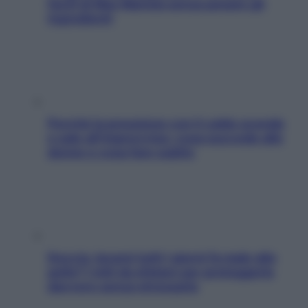
facili di Max Mariola senza pesare gli
ingredienti
Perché la pressione con il caldo scende
e sale all’improvviso: cosa succede alle
donne e cosa fare subito
Doccia, lavarsi tutti i giorni fa male alla
pelle? I miti da sfatare per proteggerla
davvero senza stressarla