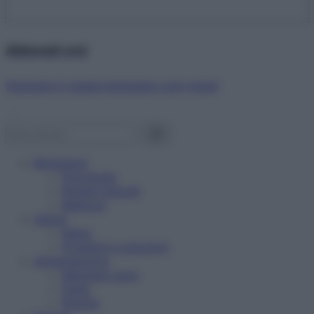
Abbonati ora!
Starbene ti regala benessere ogni mese!
Benessere
Psicologia
Rimedi naturali
Bellezza
Salute
News
Problemi e soluzioni
Alimentazione
Mangiare sano
Diete
Ricette