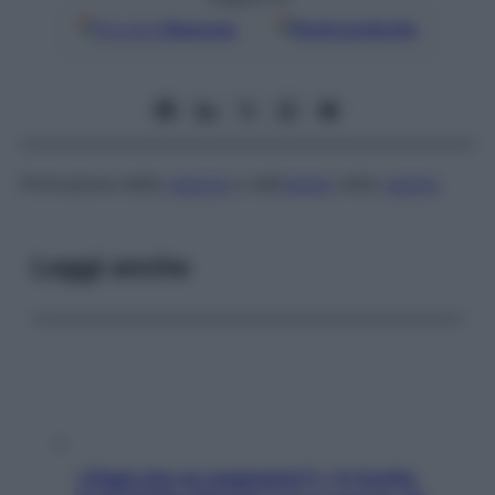
Google
Discover
Fonti preferite
Protrusione della
vescica
e dell’
uretra
nella
vagina
.
Leggi anche
«Oggi che se magnamo?»: 4 ricette