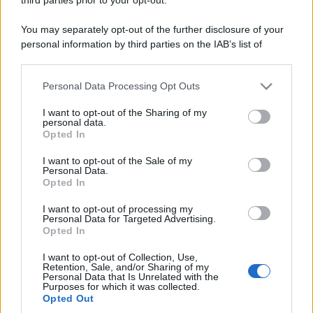
You may separately opt-out of the further disclosure of your
personal information by third parties on the IAB’s list of
downstream participants.
Personal Data Processing Opt Outs
This information may also be disclosed by us to third parties
on the IAB’s List of Downstream Participants that may further
I want to opt-out of the Sharing of my
disclose it to other third parties.
personal data.
Opted In
Please note that this website/app uses one or more Google
services and may gather and store information including but
I want to opt-out of the Sale of my
Personal Data.
not limited to your visit or usage behaviour. You may click to
Opted In
grant or deny consent to Google and its third-party tags to
use your data for below specified purposes in below Google
I want to opt-out of processing my
consent section.
Personal Data for Targeted Advertising.
Opted In
I want to opt-out of Collection, Use,
Retention, Sale, and/or Sharing of my
Personal Data that Is Unrelated with the
Purposes for which it was collected.
Opted Out