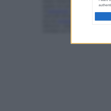
essere temporanea o definitiva. Volt
authenti
questa non può avvenire per le vie na
un’
operazione
ormai poco diffusa, in
vescicale attraverso la pelle (
catete
piccola
incisione
. La sua indicazione
nell’uomo, causata da un
adenoma
pr
connessi con l’uso di una
sonda
uret