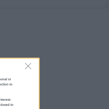
sonal or
ection to
nterest-
closed to