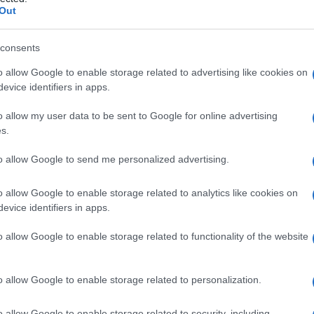
Out
consents
o allow Google to enable storage related to advertising like cookies on
Le
evice identifiers in apps.
ti preferite
o allow my user data to be sent to Google for online advertising
s.
to allow Google to send me personalized advertising.
o allow Google to enable storage related to analytics like cookies on
evice identifiers in apps.
nell’abboccamento di una
cisti
alla cute. Impiegata per
il
chirurgo
non riesce ad asportare, consiste nel
o allow Google to enable storage related to functionality of the website
piccola apertura praticata nella
cisti
, e nel collegare
enaggio
. Permette lo
svuotamento
della
cisti
, il cui
 e impedisce che si riformi. Col tempo, la
cisti
così
o allow Google to enable storage related to personalization.
’abboccare direttamente la
vescica
alla pelle. Può
o allow Google to enable storage related to security, including