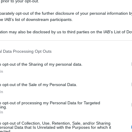
 prior to your opt-out.
rately opt-out of the further disclosure of your personal information by
he IAB’s list of downstream participants.
tion may also be disclosed by us to third parties on the IAB’s List of 
 that may further disclose it to other third parties.
 that this website/app uses one or more Google services and may gath
l Data Processing Opt Outs
including but not limited to your visit or usage behaviour. You may click 
 to Google and its third-party tags to use your data for below specifi
o opt-out of the Sharing of my personal data.
ogle consent section.
In
o opt-out of the Sale of my Personal Data.
In
to opt-out of processing my Personal Data for Targeted
ing.
In
o opt-out of Collection, Use, Retention, Sale, and/or Sharing
ersonal Data that Is Unrelated with the Purposes for which it
lected.