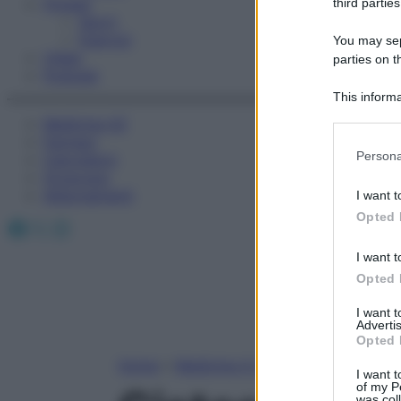
Fitness
third parties
Sport
Esercizi
You may sepa
Video
parties on t
Podcast
This informa
Participants
Medicina AZ
Farmaci
Please note
Persona
Calcolatori
information 
Oroscopo
deny consent
Abbonamenti
I want t
in below Go
Opted 
Facebook
X
Instagram
I want t
Opted 
I want 
Advertis
Opted 
Home
»
Medicina A-Z
I want t
of my P
was col