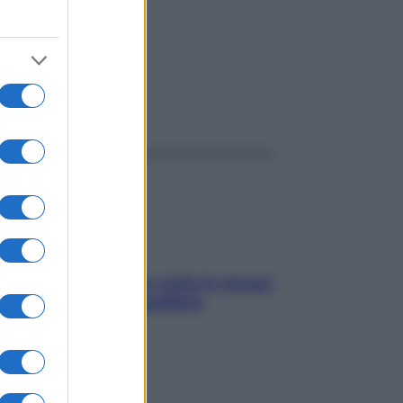
ggi anche
SOS pelle irritabile: tutte le mosse
per riportarla in equilibrio