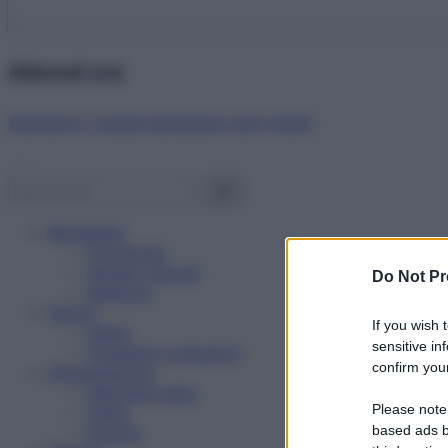
Abbonati ora!
Starbene ti regala benessere ogni mese!
Benessere
Psicologia
Rimedi naturali
Do Not Pr
Bellezza
Salute
If you wish 
News
sensitive in
Problemi e soluzioni
confirm your
Alimentazione
Mangiare sano
Please note
Diete
Ricette
based ads b