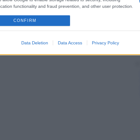
a a permettere l’
evacuazione
delle urine quando
cation functionality and fraud prevention, and other user protection.
turali, si pratica al di sopra del
pube
. Si tratta di
 quanto oggi si preferisce introdurre un
drenaggio
re
sovrapubico), sistema che richiede solo una
CONFIRM
 principale è la ritenzione vescicale completa
ostatico. Questa tecnica evita il disagio e il trauma
rale.
Data Deletion
Data Access
Privacy Policy