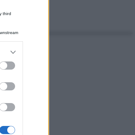
 third
Downstream
er and store
to grant or
ed purposes