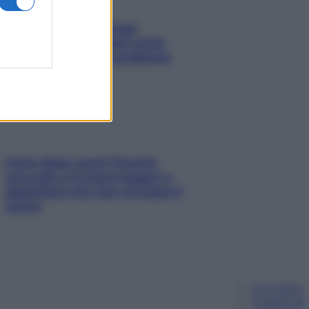
Capelli spezzati lungo
l’attaccatura? Scopri come
risolvere l’annoso problema
Fame dopo cena? Perché
succede e 6 snack leggeri e
appetitosi che non rovinano il
sonno
Chi siamo
Pubblicità