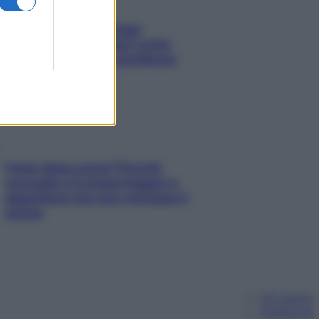
Capelli spezzati lungo
l’attaccatura? Scopri come
risolvere l’annoso problema
Fame dopo cena? Perché
succede e 6 snack leggeri e
appetitosi che non rovinano il
sonno
Chi siamo
Pubblicità