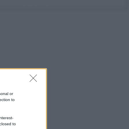
sonal or
ection to
nterest-
closed to