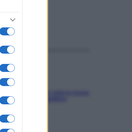
ggi anche
SOS pelle irritabile: tutte le mosse
per riportarla in equilibrio