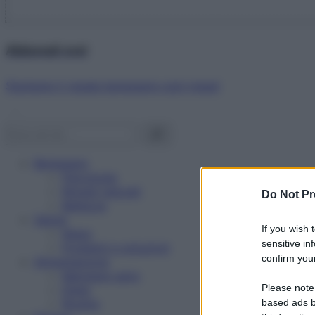
Abbonati ora!
Starbene ti regala benessere ogni mese!
Benessere
Psicologia
Rimedi naturali
Do Not Pr
Bellezza
Salute
If you wish 
News
sensitive in
Problemi e soluzioni
confirm your
Alimentazione
Mangiare sano
Please note
Diete
Ricette
based ads b