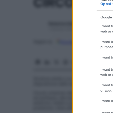
CIRCOLO
Opted 
Google 
Redazione Starbene
I want t
1 Gennaio 2025 – Lettura 1 minuto
web or d
Google
Discover
Fon
Seguici su
I want t
purpose
I want 
I want t
web or d
Struttura simile a un anello. Di solito que
disposizione delle arterie e delle vene.
I want t
or app.
Circolo arterioso del cervello
Canale
di v
ed ipofisaria, alla base del
cervello
: è cos
I want t
anteriore, media e posteriore, di entrambi 
posteriore; viene detto anche
circolo
arte
I want t