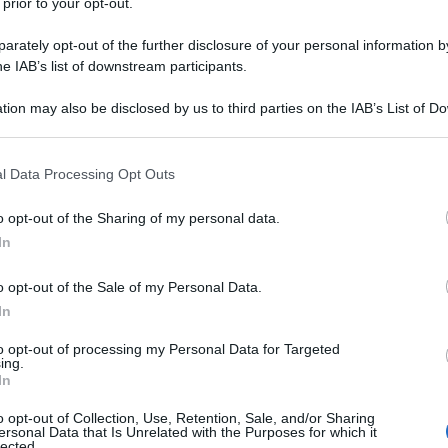
 prior to your opt-out.
rately opt-out of the further disclosure of your personal information by
he IAB’s list of downstream participants.
tion may also be disclosed by us to third parties on the IAB’s List of 
 that may further disclose it to other third parties.
 that this website/app uses one or more Google services and may gath
l Data Processing Opt Outs
including but not limited to your visit or usage behaviour. You may click 
 to Google and its third-party tags to use your data for below specifi
o opt-out of the Sharing of my personal data.
ogle consent section.
In
o opt-out of the Sale of my Personal Data.
In
to opt-out of processing my Personal Data for Targeted
ing.
In
o opt-out of Collection, Use, Retention, Sale, and/or Sharing
ersonal Data that Is Unrelated with the Purposes for which it
lected.