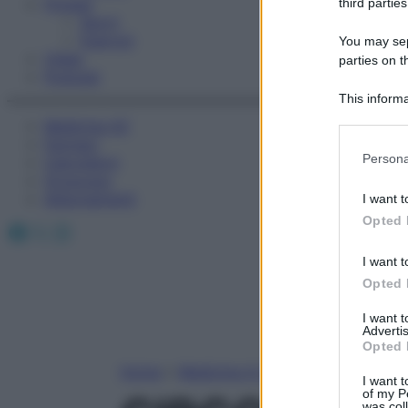
Fitness
third parties
Sport
Esercizi
You may sepa
Video
parties on t
Podcast
This informa
Participants
Medicina AZ
Farmaci
Please note
Persona
Calcolatori
information 
Oroscopo
deny consent
Abbonamenti
I want t
in below Go
Opted 
Facebook
X
Instagram
I want t
Opted 
I want 
Advertis
Opted 
Home
»
Medicina A-Z
I want t
of my P
was col