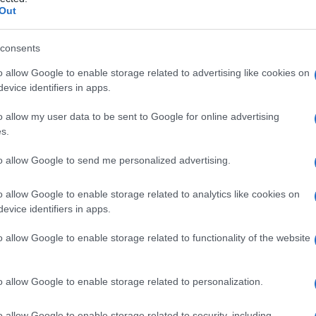
Out
consents
o allow Google to enable storage related to advertising like cookies on
Le
evice identifiers in apps.
ti preferite
o allow my user data to be sent to Google for online advertising
s.
to allow Google to send me personalized advertising.
o allow Google to enable storage related to analytics like cookies on
evice identifiers in apps.
sto termine viene usato in riferimento alla
o allow Google to enable storage related to functionality of the website
asi comunicanti che circonda le regioni chiasmatica
tituito dalla carotide interna, dalle arterie cerebrali
o allow Google to enable storage related to personalization.
i lati, e dalle arterie comunicanti anteriore e
rioso
(o
poligono arterioso
)
di Willis
.
o allow Google to enable storage related to security, including