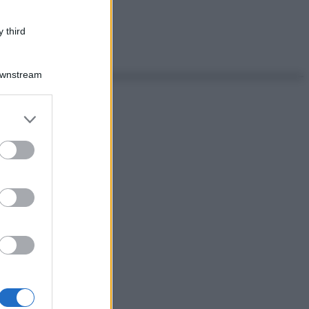
 third
Downstream
er and store
to grant or
ed purposes