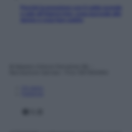
Perché la pressione con il caldo scende
e sale all’improvviso: cosa succede alle
donne e cosa fare subito
© Belpietro Edizioni Periodiche SRL –
Riproduzione riservata – P.Iva 13673600964
Chi siamo
Pubblicità
Facebook
X
Instagram