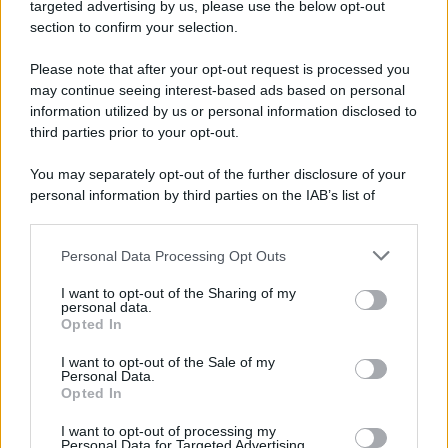
Cookie Policy
targeted advertising by us, please use the below opt-out
Note Legali
section to confirm your selection.
Preferenze Privacy
Please note that after your opt-out request is processed you
may continue seeing interest-based ads based on personal
information utilized by us or personal information disclosed to
third parties prior to your opt-out.
You may separately opt-out of the further disclosure of your
personal information by third parties on the IAB’s list of
downstream participants.
Personal Data Processing Opt Outs
This information may also be disclosed by us to third parties
on the IAB’s List of Downstream Participants that may further
I want to opt-out of the Sharing of my
disclose it to other third parties.
personal data.
Opted In
Please note that this website/app uses one or more Google
services and may gather and store information including but
I want to opt-out of the Sale of my
Personal Data.
not limited to your visit or usage behaviour. You may click to
Opted In
grant or deny consent to Google and its third-party tags to
use your data for below specified purposes in below Google
I want to opt-out of processing my
consent section.
Personal Data for Targeted Advertising.