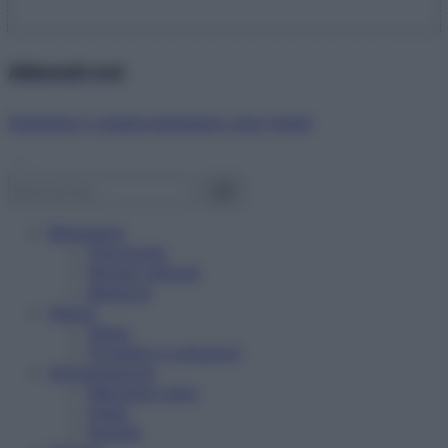
Abbonati ora!
Starbene ti regala benessere ogni mese!
Benessere
Psicologia
Rimedi naturali
Bellezza
Salute
News
Problemi e soluzioni
Alimentazione
Mangiare sano
Diete
Ricette