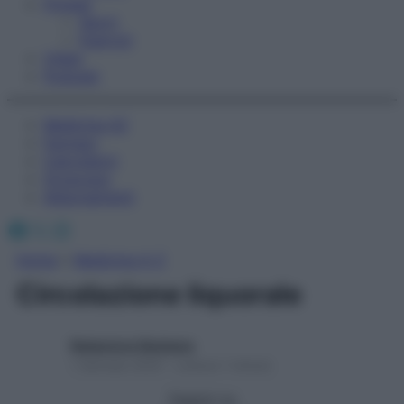
Fitness
Sport
Esercizi
Video
Podcast
Medicina AZ
Farmaci
Calcolatori
Oroscopo
Abbonamenti
Facebook
X
Instagram
Home
»
Medicina A-Z
Circolazione liquorale
Redazione Starbene
1 Gennaio 2025 – Lettura 1 minuto
Seguici su