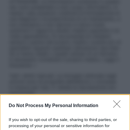
ATTENZIONE: Le informazioni contenute in questo
sito sono presentate a solo scopo informativo, in
nessun caso possono costituire la formulazione di
una diagnosi o la prescrizione di un trattamento, e
non intendono e non devono in alcun modo
sostituire il rapporto diretto medico-paziente o la
visita specialistica. Si raccomanda di chiedere
sempre il parere del proprio medico curante e/o di
specialisti riguardo qualsiasi indicazione riportata.
Se si hanno dubbi o quesiti sull’uso di un farmaco
è necessario contattare il proprio medico. Leggi il
Disclaimer »
Tutti i diritti riservati. Le immagini utilizzate negli
articoli sono di proprietà dell’editore o concesse
in licenza per l’uso. È vietata la riproduzione non
autorizzata.
Do Not Process My Personal Information
Informativa
If you wish to opt-out of the sale, sharing to third parties, or
Privacy Policy
processing of your personal or sensitive information for