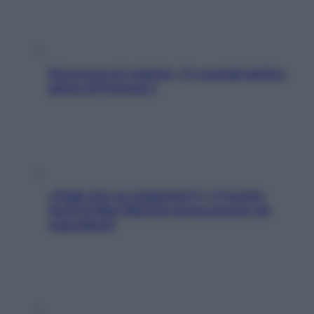
Sicurezza al volante: i 5 consigli dell’ex
pilota di Formula 1
«Oggi che se magnamo?»: 4 ricette
facili di Max Mariola senza pesare gli
ingredienti