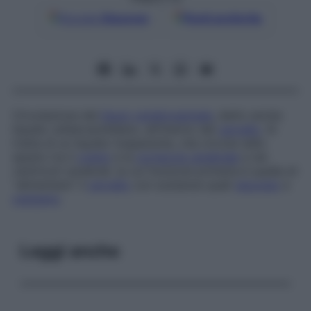
Google
Discover
Fonti preferite
Circolazione del
liquor cerebrospinale
, detto anche
liquido cefalorachidiano
, all’interno del
cervello
. Si
tratta di un liquido trasparente, che circola nello
spazio tra il
cranio
e la
corteccia cerebrale
e nei
ventricoli cerebrali, la cui funzione primaria è quella di
“alimentare” il
cervello
con sostanze quali
glucosio
e
ossigeno
.
Leggi anche