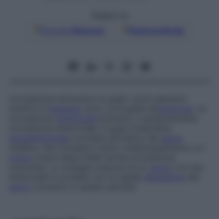
Seguici su
Google
Discover
Fonti preferite
Circolazione attraverso la quale i primi elementi
nutritivi e l’
ossigeno
sono convogliati all’
embrione
. La
circolazione
embrionale
primaria, o semplicemente
circolazione embrionale
, è quasi totalmente
extraembrionale
e avviene all’interno del
sacco
vitellino, che connette il dotto onfalomesenterico e il
corion
(viene detta infatti anche
circolazione
corionica
). Lo sviluppo precoce di un
cuore
e di vasi
embrionali è correlato con la rapida
espansione
del
sacco
corionico in questo periodo.