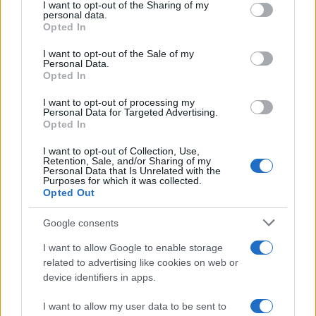
I want to opt-out of the Sharing of my
disclose it to other third parties.
personal data.
Opted In
Please note that this website/app uses one or more Google
services and may gather and store information including but
I want to opt-out of the Sale of my
Personal Data.
not limited to your visit or usage behaviour. You may click to
Opted In
grant or deny consent to Google and its third-party tags to
use your data for below specified purposes in below Google
I want to opt-out of processing my
consent section.
Personal Data for Targeted Advertising.
Opted In
I want to opt-out of Collection, Use,
Retention, Sale, and/or Sharing of my
Personal Data that Is Unrelated with the
Purposes for which it was collected.
Opted Out
Google consents
I want to allow Google to enable storage
related to advertising like cookies on web or
device identifiers in apps.
I want to allow my user data to be sent to