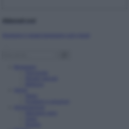
Abbonati ora!
Starbene ti regala benessere ogni mese!
Benessere
Psicologia
Rimedi naturali
Bellezza
Salute
News
Problemi e soluzioni
Alimentazione
Mangiare sano
Diete
Ricette