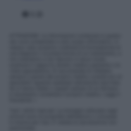
Facebook
X
Instagram
ATTENZIONE: Le informazioni contenute in questo
sito sono presentate a solo scopo informativo, in
nessun caso possono costituire la formulazione di
una diagnosi o la prescrizione di un trattamento, e
non intendono e non devono in alcun modo
sostituire il rapporto diretto medico-paziente o la
visita specialistica. Si raccomanda di chiedere
sempre il parere del proprio medico curante e/o di
specialisti riguardo qualsiasi indicazione riportata.
Se si hanno dubbi o quesiti sull’uso di un farmaco
è necessario contattare il proprio medico. Leggi il
Disclaimer »
Tutti i diritti riservati. Le immagini utilizzate negli
articoli sono di proprietà dell’editore o concesse
in licenza per l’uso. È vietata la riproduzione non
autorizzata.