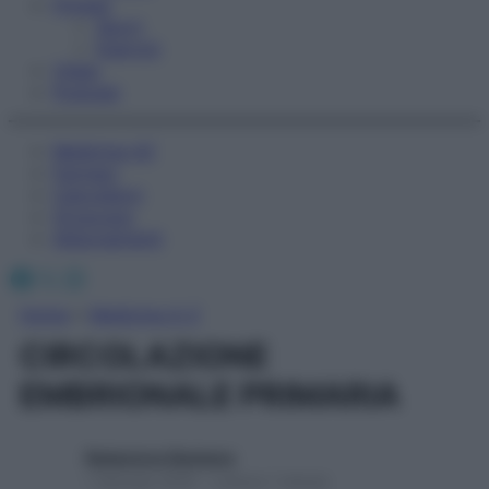
Fitness
Sport
Esercizi
Video
Podcast
Medicina AZ
Farmaci
Calcolatori
Oroscopo
Abbonamenti
Facebook
X
Instagram
Home
»
Medicina A-Z
CIRCOLAZIONE
EMBRIONALE PRIMARIA
Redazione Starbene
1 Gennaio 2025 – Lettura 1 minuto