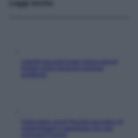
Leggi anche
Capelli spezzati lungo l’attaccatura?
Scopri come risolvere l’annoso
problema
Fame dopo cena? Perché succede e 6
snack leggeri e appetitosi che non
rovinano il sonno