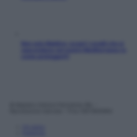
Non solo Maldive: scopri i coralli che si
nascondono nel nostro Mediterraneo (e
come proteggerli)
© Belpietro Edizioni Periodiche SRL –
Riproduzione riservata – P.Iva 13673600964
Chi siamo
Pubblicità