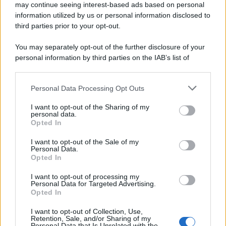
may continue seeing interest-based ads based on personal
information utilized by us or personal information disclosed to
third parties prior to your opt-out.
You may separately opt-out of the further disclosure of your
personal information by third parties on the IAB’s list of
downstream participants.
Personal Data Processing Opt Outs
This information may also be disclosed by us to third parties
on the IAB’s List of Downstream Participants that may further
I want to opt-out of the Sharing of my
disclose it to other third parties.
personal data.
Opted In
Please note that this website/app uses one or more Google
services and may gather and store information including but
I want to opt-out of the Sale of my
Personal Data.
not limited to your visit or usage behaviour. You may click to
Opted In
grant or deny consent to Google and its third-party tags to
use your data for below specified purposes in below Google
I want to opt-out of processing my
consent section.
Personal Data for Targeted Advertising.
Opted In
I want to opt-out of Collection, Use,
Retention, Sale, and/or Sharing of my
Personal Data that Is Unrelated with the