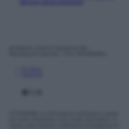
davvero senza stressarla
© Belpietro Edizioni Periodiche SRL –
Riproduzione riservata – P.Iva 13673600964
Chi siamo
Pubblicità
Facebook
X
Instagram
ATTENZIONE: Le informazioni contenute in questo
sito sono presentate a solo scopo informativo, in
nessun caso possono costituire la formulazione di