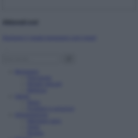
Abbonati ora!
Starbene ti regala benessere ogni mese!
Benessere
Psicologia
Rimedi naturali
Bellezza
Salute
News
Problemi e soluzioni
Alimentazione
Mangiare sano
Diete
Ricette