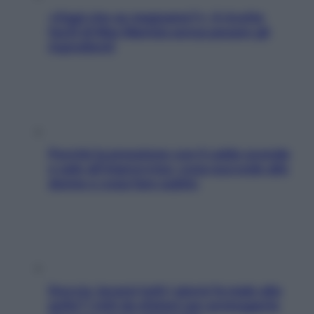
«Oggi che se magnamo?»: 4 ricette
facili di Max Mariola senza pesare gli
ingredienti
Perché la pressione con il caldo scende
e sale all’improvviso: cosa succede alle
donne e cosa fare subito
Doccia, lavarsi tutti i giorni fa male alla
pelle? I miti da sfatare per proteggerla