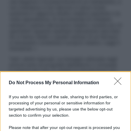
una diagnosi o la prescrizione di un trattamento, e
non intendono e non devono in alcun modo
sostituire il rapporto diretto medico-paziente o la
visita specialistica. Si raccomanda di chiedere
sempre il parere del proprio medico curante e/o di
specialisti riguardo qualsiasi indicazione riportata.
Se si hanno dubbi o quesiti sull’uso di un farmaco
è necessario contattare il proprio medico. Leggi il
Disclaimer »
Tutti i diritti riservati. Le immagini utilizzate negli
articoli sono di proprietà dell’editore o concesse
in licenza per l’uso. È vietata la riproduzione non
autorizzata.
Do Not Process My Personal Information
If you wish to opt-out of the sale, sharing to third parties, or
Informativa
processing of your personal or sensitive information for
Privacy Policy
targeted advertising by us, please use the below opt-out
Cookie Policy
section to confirm your selection.
Note Legali
Preferenze Privacy
Please note that after your opt-out request is processed you