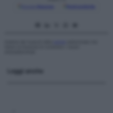
Google
Discover
Fonti preferite
Insieme dei muscoli della
parete
addominale che
hanno la funzione di contenere i visceri
endoaddominali.
Leggi anche