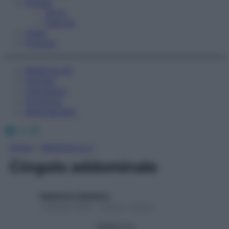
Fitness
Sport
Esercizi
Video
Podcast
Medicina AZ
Farmaci
Calcolatori
Oroscopo
Abbonamenti
Facebook
X
Instagram
Home
»
Medicina A-Z
Cingolo addominale
Redazione Starbene
1 Gennaio 2025 – Lettura 1 minuto
Seguici su