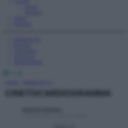
Fitness
Sport
Esercizi
Video
Podcast
Medicina AZ
Farmaci
Calcolatori
Oroscopo
Abbonamenti
Facebook
X
Instagram
Home
»
Medicina A-Z
CINETOCARDIOGRAMMA
Redazione Starbene
1 Gennaio 2025 – Lettura 1 minuto
Seguici su