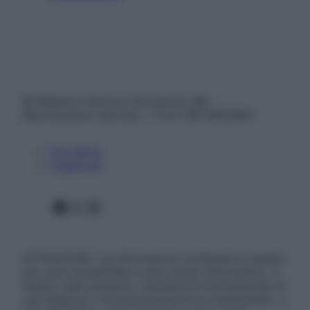
© Belpietro Edizioni Periodiche SRL –
Riproduzione riservata – P.Iva 13673600964
Chi siamo
Pubblicità
Facebook
X
Instagram
ATTENZIONE: Le informazioni contenute in questo
sito sono presentate a solo scopo informativo, in
nessun caso possono costituire la formulazione di
una diagnosi o la prescrizione di un trattamento, e