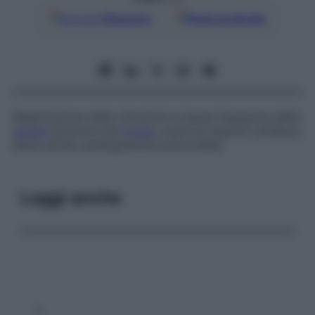
Google
Discover
Fonti preferite
Registrazione delle vibrazioni a bassa frequenza della
parete
anteriore del
torace
, sopra la regione cardiaca,
detta anche
cardiogramma precordiale
.
Leggi anche