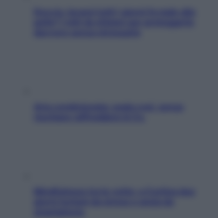
Doccia, lavarsi tutti i giorni fa male alla
pelle? I miti da sfatare per proteggerla
davvero senza stressarla
Aria condizionata: usala così, senza
rischiare raffreddore & Co.
Mindfulness tra le vette: a Cortina due
giorni lontani da stress e ansia da
smartphone