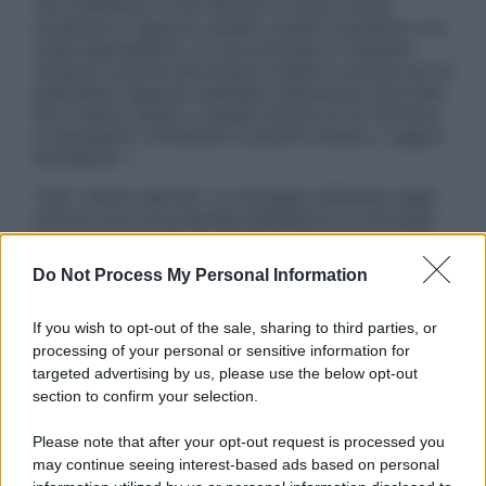
non intendono e non devono in alcun modo
sostituire il rapporto diretto medico-paziente o la
visita specialistica. Si raccomanda di chiedere
sempre il parere del proprio medico curante e/o di
specialisti riguardo qualsiasi indicazione riportata.
Se si hanno dubbi o quesiti sull’uso di un farmaco
è necessario contattare il proprio medico. Leggi il
Disclaimer »
Tutti i diritti riservati. Le immagini utilizzate negli
articoli sono di proprietà dell’editore o concesse
in licenza per l’uso. È vietata la riproduzione non
autorizzata.
Do Not Process My Personal Information
If you wish to opt-out of the sale, sharing to third parties, or
processing of your personal or sensitive information for
Informativa
targeted advertising by us, please use the below opt-out
Privacy Policy
section to confirm your selection.
Cookie Policy
Note Legali
Please note that after your opt-out request is processed you
Preferenze Privacy
may continue seeing interest-based ads based on personal