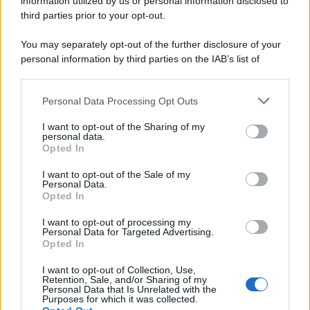
information utilized by us or personal information disclosed to
third parties prior to your opt-out.
You may separately opt-out of the further disclosure of your
personal information by third parties on the IAB’s list of
downstream participants.
Personal Data Processing Opt Outs
This information may also be disclosed by us to third parties
on the IAB’s List of Downstream Participants that may further
I want to opt-out of the Sharing of my
disclose it to other third parties.
personal data.
Opted In
Please note that this website/app uses one or more Google
services and may gather and store information including but
I want to opt-out of the Sale of my
Personal Data.
not limited to your visit or usage behaviour. You may click to
Opted In
grant or deny consent to Google and its third-party tags to
use your data for below specified purposes in below Google
I want to opt-out of processing my
consent section.
Personal Data for Targeted Advertising.
Opted In
I want to opt-out of Collection, Use,
Retention, Sale, and/or Sharing of my
Personal Data that Is Unrelated with the
Purposes for which it was collected.