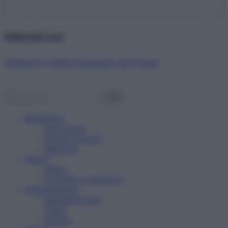
Abbonati ora!
Starbene ti regala benessere ogni mese!
Benessere
Psicologia
Rimedi naturali
Bellezza
Salute
News
Problemi e soluzioni
Alimentazione
Mangiare sano
Diete
Ricette