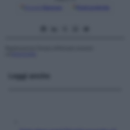
Google
Discover
Fonti preferite
Registrazione filmata effettuata durante
un’
angiografia
.
Leggi anche