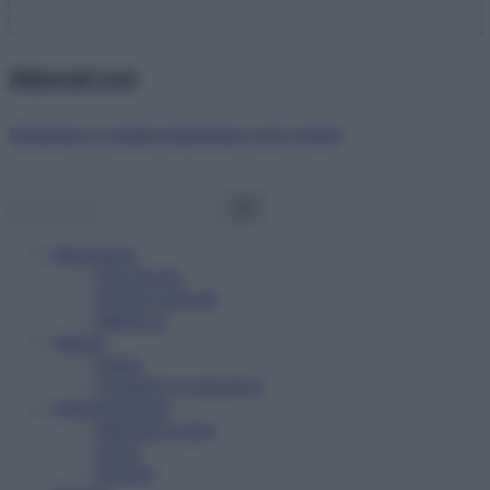
Abbonati ora!
Starbene ti regala benessere ogni mese!
Benessere
Psicologia
Rimedi naturali
Bellezza
Salute
News
Problemi e soluzioni
Alimentazione
Mangiare sano
Diete
Ricette