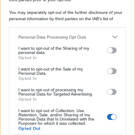
You may separately opt-out of the further disclosure of your
personal information by third parties on the IAB’s list of
downstream participants.
Personal Data Processing Opt Outs
This information may also be disclosed by us to third parties
on the IAB’s List of Downstream Participants that may further
I want to opt-out of the Sharing of my
disclose it to other third parties.
personal data.
Opted In
Please note that this website/app uses one or more Google
services and may gather and store information including but
I want to opt-out of the Sale of my
Personal Data.
not limited to your visit or usage behaviour. You may click to
Opted In
grant or deny consent to Google and its third-party tags to
use your data for below specified purposes in below Google
I want to opt-out of processing my
consent section.
Personal Data for Targeted Advertising.
Opted In
I want to opt-out of Collection, Use,
Retention, Sale, and/or Sharing of my
Personal Data that Is Unrelated with the
Purposes for which it was collected.
Opted Out