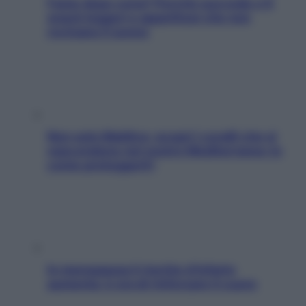
Fame dopo cena? Perché succede e 6
snack leggeri e appetitosi che non
rovinano il sonno
Non solo Maldive: scopri i coralli che si
nascondono nel nostro Mediterraneo (e
come proteggerli)
In menopausa il rischio d’infarto
aumenta: è ora di rinforzare il cuore