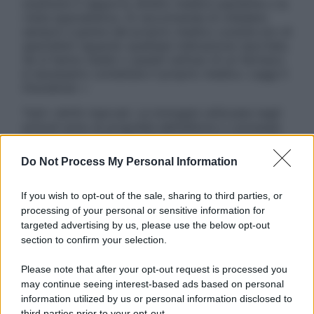
sostituire il rapporto diretto medico-paziente o la
visita specialistica. Si raccomanda di chiedere
sempre il parere del proprio medico curante e/o di
specialisti riguardo qualsiasi indicazione riportata.
Se si hanno dubbi o quesiti sull’uso di un farmaco
è necessario contattare il proprio medico. Leggi il
Disclaimer »
Tutti i diritti riservati. Le immagini utilizzate negli
articoli sono di proprietà dell’editore o concesse
in licenza per l’uso. È vietata la riproduzione non
autorizzata.
Do Not Process My Personal Information
If you wish to opt-out of the sale, sharing to third parties, or
processing of your personal or sensitive information for
Informativa
targeted advertising by us, please use the below opt-out
Privacy Policy
section to confirm your selection.
Cookie Policy
Note Legali
Please note that after your opt-out request is processed you
Preferenze Privacy
may continue seeing interest-based ads based on personal
information utilized by us or personal information disclosed to
third parties prior to your opt-out.