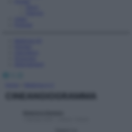
Fitness
Sport
Esercizi
Video
Podcast
Medicina AZ
Farmaci
Calcolatori
Oroscopo
Abbonamenti
Facebook
X
Instagram
Home
»
Medicina A-Z
CINEANGIOGRAMMA
Redazione Starbene
1 Gennaio 2025 – Lettura 1 minuto
Seguici su