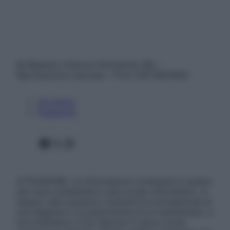
© Belpietro Edizioni Periodiche SRL –
Riproduzione riservata – P.Iva 13673600964
Chi siamo
Pubblicità
Facebook
X
Instagram
ATTENZIONE: Le informazioni contenute in questo
sito sono presentate a solo scopo informativo, in
nessun caso possono costituire la formulazione di
una diagnosi o la prescrizione di un trattamento, e
non intendono e non devono in alcun modo