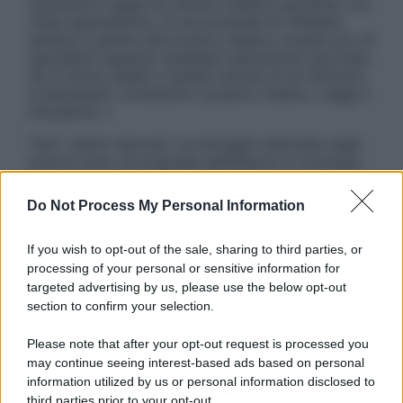
sostituire il rapporto diretto medico-paziente o la
visita specialistica. Si raccomanda di chiedere
sempre il parere del proprio medico curante e/o di
specialisti riguardo qualsiasi indicazione riportata.
Se si hanno dubbi o quesiti sull’uso di un farmaco
è necessario contattare il proprio medico. Leggi il
Disclaimer »
Tutti i diritti riservati. Le immagini utilizzate negli
articoli sono di proprietà dell’editore o concesse
in licenza per l’uso. È vietata la riproduzione non
autorizzata.
Do Not Process My Personal Information
If you wish to opt-out of the sale, sharing to third parties, or
processing of your personal or sensitive information for
Informativa
targeted advertising by us, please use the below opt-out
Privacy Policy
section to confirm your selection.
Cookie Policy
Note Legali
Please note that after your opt-out request is processed you
Preferenze Privacy
may continue seeing interest-based ads based on personal
information utilized by us or personal information disclosed to
third parties prior to your opt-out.