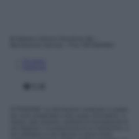
© Belpietro Edizioni Periodiche SRL –
Riproduzione riservata – P.Iva 13673600964
Chi siamo
Pubblicità
Facebook
X
Instagram
ATTENZIONE: Le informazioni contenute in questo
sito sono presentate a solo scopo informativo, in
nessun caso possono costituire la formulazione di
una diagnosi o la prescrizione di un trattamento, e
non intendono e non devono in alcun modo