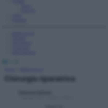
Fitness
Sport
Esercizi
Video
Podcast
Medicina AZ
Farmaci
Calcolatori
Oroscopo
Abbonamenti
Facebook
X
Instagram
Home
»
Medicina A-Z
Chirurgia riparatrice
Redazione Starbene
1 Gennaio 2025 – Lettura 1 minuto
Seguici su