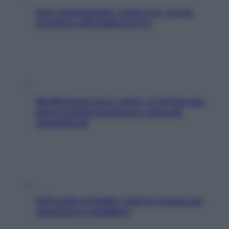
Aria condizionata: usala così, senza
rischiare raffreddore & Co.
Mindfulness tra le vette: a Cortina due
giorni lontani da stress e ansia da
smartphone
SOS pelle irritabile: tutte le mosse per
riportarla in equilibrio