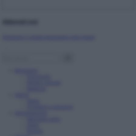
Abbonati ora!
Starbene ti regala benessere ogni mese!
Benessere
Psicologia
Rimedi naturali
Bellezza
Salute
News
Problemi e soluzioni
Alimentazione
Mangiare sano
Diete
Ricette