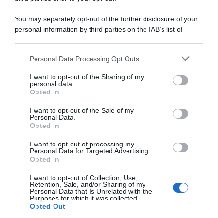
You may separately opt-out of the further disclosure of your
personal information by third parties on the IAB’s list of
downstream participants.
Personal Data Processing Opt Outs
This information may also be disclosed by us to third parties
on the IAB’s List of Downstream Participants that may further
I want to opt-out of the Sharing of my
disclose it to other third parties.
personal data.
Opted In
Please note that this website/app uses one or more Google
services and may gather and store information including but
I want to opt-out of the Sale of my
Personal Data.
not limited to your visit or usage behaviour. You may click to
Opted In
grant or deny consent to Google and its third-party tags to
use your data for below specified purposes in below Google
I want to opt-out of processing my
consent section.
Personal Data for Targeted Advertising.
Opted In
I want to opt-out of Collection, Use,
Retention, Sale, and/or Sharing of my
Personal Data that Is Unrelated with the
Purposes for which it was collected.
Opted Out