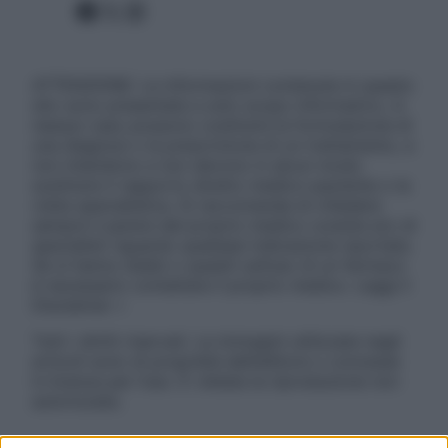
Facebook
X
Instagram
ATTENZIONE: Le informazioni contenute in questo
sito sono presentate a solo scopo informativo, in
nessun caso possono costituire la formulazione di
una diagnosi o la prescrizione di un trattamento, e
non intendono e non devono in alcun modo
sostituire il rapporto diretto medico-paziente o la
visita specialistica. Si raccomanda di chiedere
sempre il parere del proprio medico curante e/o di
specialisti riguardo qualsiasi indicazione riportata.
Se si hanno dubbi o quesiti sull’uso di un farmaco
è necessario contattare il proprio medico. Leggi il
Disclaimer »
Tutti i diritti riservati. Le immagini utilizzate negli
articoli sono di proprietà dell’editore o concesse
in licenza per l’uso. È vietata la riproduzione non
autorizzata.