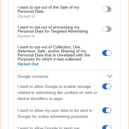
services and may gather and store information including but
I want to opt-out of the Sale of my
Personal Data.
not limited to your visit or usage behaviour. You may click to
Opted In
grant or deny consent to Google and its third-party tags to
use your data for below specified purposes in below Google
I want to opt-out of processing my
consent section.
Personal Data for Targeted Advertising.
Opted In
I want to opt-out of Collection, Use,
Retention, Sale, and/or Sharing of my
Personal Data that Is Unrelated with the
Purposes for which it was collected.
Opted Out
Google consents
I want to allow Google to enable storage
related to advertising like cookies on web or
device identifiers in apps.
I want to allow my user data to be sent to
Google for online advertising purposes.
I want to allow Google to send me