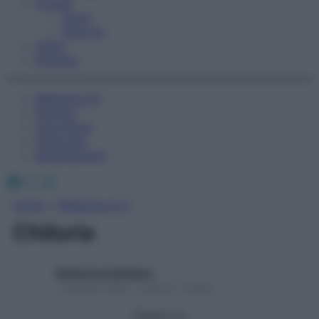
Fitness
Sport
Esercizi
Video
Podcast
Medicina AZ
Farmaci
Calcolatori
Oroscopo
Abbonamenti
Facebook
X
Instagram
Home
»
Medicina A-Z
Chiluria
Redazione Starbene
1 Gennaio 2025 – Lettura 1 minuto
Seguici su