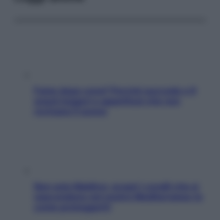
Fame dopo cena? Perché succede e 6
snack leggeri e appetitosi che non
rovinano il sonno
Non solo Maldive: scopri i coralli che si
nascondono nel nostro Mediterraneo (e
come proteggerli)