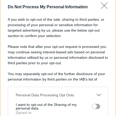
Do Not Process My Personal Information
Informativa
Privacy Policy
If you wish to opt-out of the sale, sharing to third parties, or
Cookie Policy
processing of your personal or sensitive information for
Note Legali
targeted advertising by us, please use the below opt-out
Preferenze Privacy
section to confirm your selection.
Please note that after your opt-out request is processed you
may continue seeing interest-based ads based on personal
information utilized by us or personal information disclosed to
third parties prior to your opt-out.
You may separately opt-out of the further disclosure of your
personal information by third parties on the IAB’s list of
downstream participants.
Personal Data Processing Opt Outs
This information may also be disclosed by us to third parties
on the IAB’s List of Downstream Participants that may further
I want to opt-out of the Sharing of my
disclose it to other third parties.
personal data.
Opted In
Please note that this website/app uses one or more Google