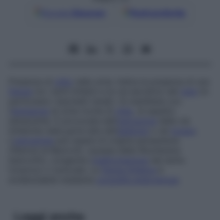
Google
Discover
Fonti preferite
Presenza di
chilo
nelle urine. Indica la presenza di una
fistola
tra i dotti linfatici e le vie escretrici del
rene
(in
particolare i bacinetti renali). Si manifesta con
l’
emissione
di urine ricche di
chilo
, di aspetto
lattescente. È provocata dall’
ostruzione
delle vie
linfatiche nella parte alta dell’
addome
o nel
torace
.
L’
ostruzione
può essere di origine parassitaria
(filariosi di Bancroft, causata dalla
Wuchereria
bancrofti
), congenita (
malformazione
del dotto
toracico) o tumorale. La
fistola linfatica
è
evidenziabile mediante
urografia endovenosa
.
Leggi anche