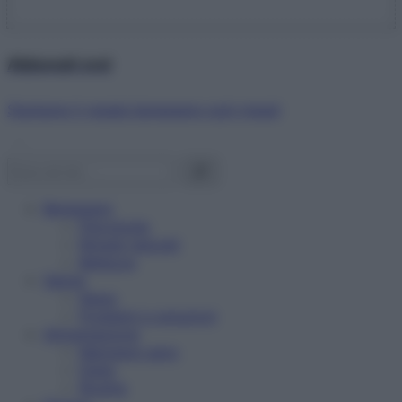
Abbonati ora!
Starbene ti regala benessere ogni mese!
Benessere
Psicologia
Rimedi naturali
Bellezza
Salute
News
Problemi e soluzioni
Alimentazione
Mangiare sano
Diete
Ricette