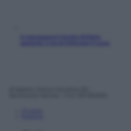
In menopausa il rischio d’infarto
aumenta: è ora di rinforzare il cuore
© Belpietro Edizioni Periodiche SRL –
Riproduzione riservata – P.Iva 13673600964
Chi siamo
Pubblicità