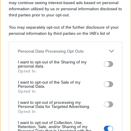
may continue seeing interest-based ads based on personal
information utilized by us or personal information disclosed to
third parties prior to your opt-out.
You may separately opt-out of the further disclosure of your
personal information by third parties on the IAB’s list of
downstream participants.
Personal Data Processing Opt Outs
This information may also be disclosed by us to third parties
on the IAB’s List of Downstream Participants that may further
I want to opt-out of the Sharing of my
disclose it to other third parties.
personal data.
Opted In
Please note that this website/app uses one or more Google
services and may gather and store information including but
I want to opt-out of the Sale of my
Personal Data.
not limited to your visit or usage behaviour. You may click to
Opted In
grant or deny consent to Google and its third-party tags to
use your data for below specified purposes in below Google
I want to opt-out of processing my
consent section.
Personal Data for Targeted Advertising.
Opted In
I want to opt-out of Collection, Use,
Retention, Sale, and/or Sharing of my
Personal Data that Is Unrelated with the