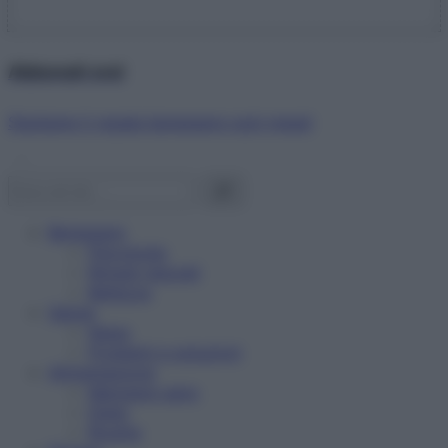
Abbonati ora!
Starbene ti regala benessere ogni mese!
Benessere
Psicologia
Rimedi naturali
Bellezza
Salute
News
Problemi e soluzioni
Alimentazione
Mangiare sano
Diete
Ricette