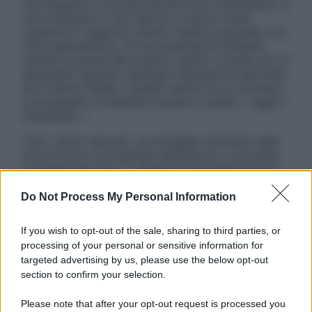
una diagnosi o la prescrizione di un trattamento, e
non intendono e non devono in alcun modo
sostituire il rapporto diretto medico-paziente o la
visita specialistica. Si raccomanda di chiedere
sempre il parere del proprio medico curante e/o di
specialisti riguardo qualsiasi indicazione riportata.
Se si hanno dubbi o quesiti sull’uso di un farmaco
è necessario contattare il proprio medico. Leggi il
Disclaimer »
Tutti i diritti riservati. Le immagini utilizzate negli
articoli sono di proprietà dell’editore o concesse
in licenza per l’uso. È vietata la riproduzione non
autorizzata.
Do Not Process My Personal Information
If you wish to opt-out of the sale, sharing to third parties, or
Informativa
processing of your personal or sensitive information for
Privacy Policy
targeted advertising by us, please use the below opt-out
Cookie Policy
section to confirm your selection.
Note Legali
Preferenze Privacy
Please note that after your opt-out request is processed you