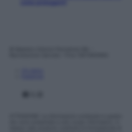
come proteggerli)
© Belpietro Edizioni Periodiche SRL –
Riproduzione riservata – P.Iva 13673600964
Chi siamo
Pubblicità
Facebook
X
Instagram
ATTENZIONE: Le informazioni contenute in questo
sito sono presentate a solo scopo informativo, in
nessun caso possono costituire la formulazione di