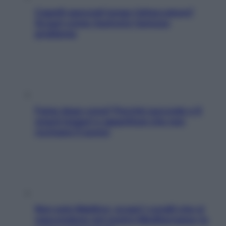
Capelli spezzati lungo l’attaccatura?
Scopri come risolvere l’annoso
problema
Fame dopo cena? Perché succede e 6
snack leggeri e appetitosi che non
rovinano il sonno
Non solo Maldive: scopri i coralli che si
nascondono nel nostro Mediterraneo (e