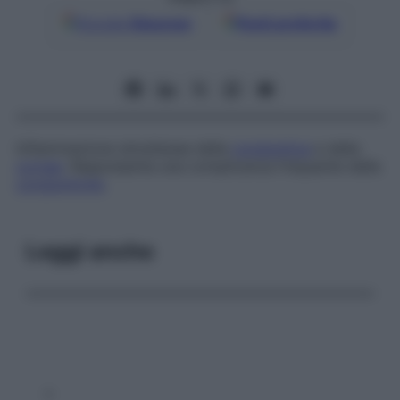
Google
Discover
Fonti preferite
Infiammazione simultanea della
congiuntiva
e della
cornea
. Rappresenta una complicanza frequente della
congiuntivite
.
Leggi anche