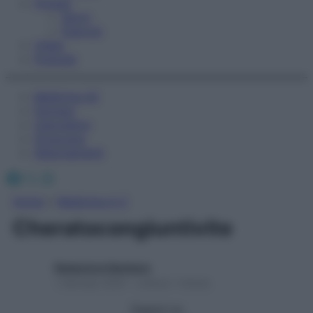
Fitness
Sport
Esercizi
Video
Podcast
Medicina AZ
Farmaci
Calcolatori
Oroscopo
Abbonamenti
Facebook
X
Instagram
Home
»
Medicina A-Z
Cheratocongiuntivite
Redazione Starbene
1 Gennaio 2025 – Lettura 1 minuto
Seguici su