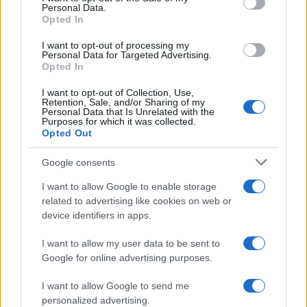
Personal Data.
not limited to your visit or usage behaviour. You may click to
Opted In
grant or deny consent to Google and its third-party tags to
use your data for below specified purposes in below Google
I want to opt-out of processing my
consent section.
Personal Data for Targeted Advertising.
Opted In
I want to opt-out of Collection, Use,
Retention, Sale, and/or Sharing of my
Personal Data that Is Unrelated with the
Purposes for which it was collected.
Opted Out
Google consents
I want to allow Google to enable storage
related to advertising like cookies on web or
device identifiers in apps.
I want to allow my user data to be sent to
Google for online advertising purposes.
I want to allow Google to send me
personalized advertising.