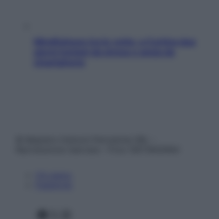
Mindfulness tra le vette: a Cortina due
giorni lontani da stress e ansia da
smartphone
© Belpietro Edizioni Periodiche SRL –
Riproduzione riservata – P.Iva 13673600964
Chi siamo
Pubblicità
Facebook
X
Instagram