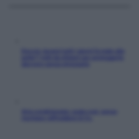
Doccia, lavarsi tutti i giorni fa male alla
pelle? I miti da sfatare per proteggerla
davvero senza stressarla
Aria condizionata: usala così, senza
rischiare raffreddore & Co.