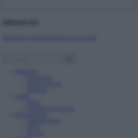
Abbonati ora!
Starbene ti regala benessere ogni mese!
Benessere
Psicologia
Rimedi naturali
Bellezza
Salute
News
Problemi e soluzioni
Alimentazione
Mangiare sano
Diete
Ricette