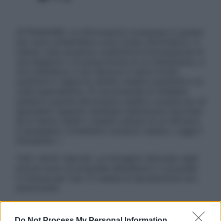
ATTENZIONE: Le informazioni contenute in questo
sito sono presentate a solo scopo informativo, in
nessun caso possono costituire la formulazione di
una diagnosi o la prescrizione di un trattamento, e
non intendono e non devono in alcun modo
sostituire il rapporto diretto medico-paziente o la
visita specialistica. Si raccomanda di chiedere
sempre il parere del proprio medico curante e/o di
specialisti riguardo qualsiasi indicazione riportata.
Se si hanno dubbi o quesiti sull’uso di un farmaco
è necessario contattare il proprio medico. Leggi il
Disclaimer »
Tutti i diritti riservati. Le immagini utilizzate negli
articoli sono di proprietà dell’editore o concesse
in licenza per l’uso. È vietata la riproduzione non
autorizzata.
Do Not Process My Personal Information