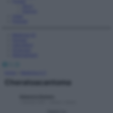
Fitness
Sport
Esercizi
Video
Podcast
Medicina AZ
Farmaci
Calcolatori
Oroscopo
Abbonamenti
Facebook
X
Instagram
Home
»
Medicina A-Z
Cheratoacantoma
Redazione Starbene
1 Gennaio 2025 – Lettura 1 minuto
Seguici su