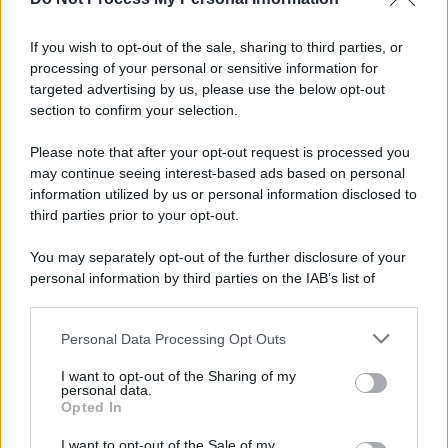
Informativa
Privacy Policy
If you wish to opt-out of the sale, sharing to third parties, or
Cookie Policy
processing of your personal or sensitive information for
Note Legali
targeted advertising by us, please use the below opt-out
Preferenze Privacy
section to confirm your selection.
Please note that after your opt-out request is processed you
may continue seeing interest-based ads based on personal
information utilized by us or personal information disclosed to
third parties prior to your opt-out.
You may separately opt-out of the further disclosure of your
personal information by third parties on the IAB’s list of
downstream participants.
Personal Data Processing Opt Outs
This information may also be disclosed by us to third parties
on the IAB’s List of Downstream Participants that may further
I want to opt-out of the Sharing of my
disclose it to other third parties.
personal data.
Opted In
Please note that this website/app uses one or more Google
services and may gather and store information including but
I want to opt-out of the Sale of my