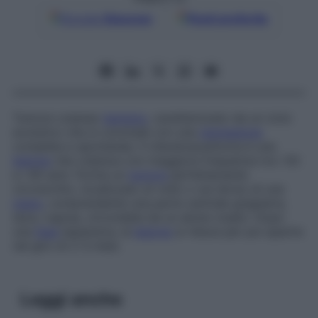
Google
Discover
Fonti preferite
Tumore cutaneo
benigno
, caratterizzato da un ciclo
evolutivo che si conclude con una
regressione
completa e spontanea. Il cheratoacantoma è una
lesione
che colpisce con maggiore frequenza tra i 50
e i 60 anni. Forma un
tumore
perfettamente
circoscritto, localizzato al volto o sul dorso di una
mano
, comprendente una parte centrale grigiastra,
dura, rugosa, circondata da un alone rosato. Dopo
una
fase
espansiva, la
lesione
si riduce per poi sparire
nel giro di 2-3 mesi.
Leggi anche