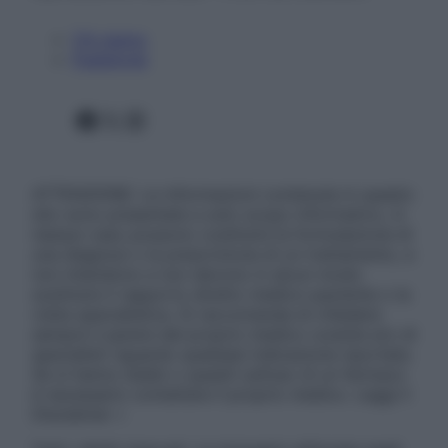
Chi siamo
Pubblicità
Facebook
X
Instagram
ATTENZIONE: Le informazioni contenute in questo
sito sono presentate a solo scopo informativo, in
nessun caso possono costituire la formulazione di
una diagnosi o la prescrizione di un trattamento, e
non intendono e non devono in alcun modo
sostituire il rapporto diretto medico-paziente o la
visita specialistica. Si raccomanda di chiedere
sempre il parere del proprio medico curante e/o di
specialisti riguardo qualsiasi indicazione riportata.
Se si hanno dubbi o quesiti sull’uso di un farmaco
è necessario contattare il proprio medico. Leggi il
Disclaimer »