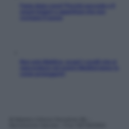
Fame dopo cena? Perché succede e 6
snack leggeri e appetitosi che non
rovinano il sonno
Non solo Maldive: scopri i coralli che si
nascondono nel nostro Mediterraneo (e
come proteggerli)
© Belpietro Edizioni Periodiche SRL –
Riproduzione riservata – P.Iva 13673600964