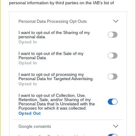
personal information by third parties on the IAB’s list of
downstream participants.
Personal Data Processing Opt Outs
This information may also be disclosed by us to third parties
on the IAB’s List of Downstream Participants that may further
I want to opt-out of the Sharing of my
disclose it to other third parties.
personal data.
Opted In
Please note that this website/app uses one or more Google
services and may gather and store information including but
I want to opt-out of the Sale of my
Personal Data.
not limited to your visit or usage behaviour. You may click to
Opted In
grant or deny consent to Google and its third-party tags to
use your data for below specified purposes in below Google
I want to opt-out of processing my
consent section.
Personal Data for Targeted Advertising.
Opted In
I want to opt-out of Collection, Use,
Retention, Sale, and/or Sharing of my
Personal Data that Is Unrelated with the
Purposes for which it was collected.
Opted Out
Google consents