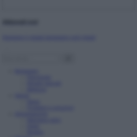
Abbonati ora!
Starbene ti regala benessere ogni mese!
Benessere
Psicologia
Rimedi naturali
Bellezza
Salute
News
Problemi e soluzioni
Alimentazione
Mangiare sano
Diete
Ricette