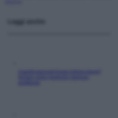
diagnosi
.
Leggi anche
Capelli spezzati lungo l’attaccatura?
Scopri come risolvere l’annoso
problema