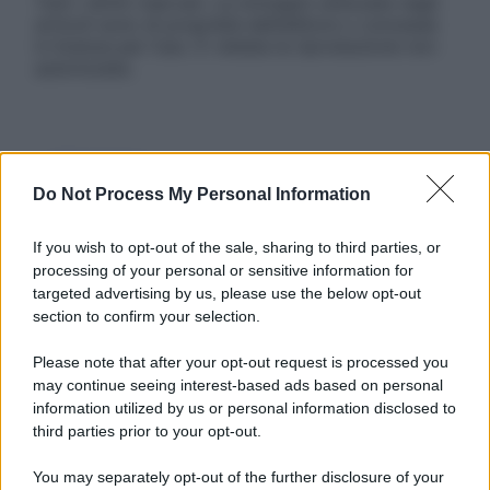
Tutti i diritti riservati. Le immagini utilizzate negli
articoli sono di proprietà dell’editore o concesse
in licenza per l’uso. È vietata la riproduzione non
autorizzata.
Informativa
Privacy Policy
Do Not Process My Personal Information
Cookie Policy
Note Legali
If you wish to opt-out of the sale, sharing to third parties, or
Preferenze Privacy
processing of your personal or sensitive information for
targeted advertising by us, please use the below opt-out
section to confirm your selection.
Please note that after your opt-out request is processed you
may continue seeing interest-based ads based on personal
information utilized by us or personal information disclosed to
third parties prior to your opt-out.
You may separately opt-out of the further disclosure of your