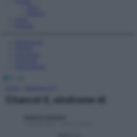
Fitness
Sport
Esercizi
Video
Podcast
Medicina AZ
Farmaci
Calcolatori
Oroscopo
Abbonamenti
Facebook
X
Instagram
Home
»
Medicina A-Z
Charcot II, sindrome di
Redazione Starbene
1 Gennaio 2025 – Lettura 1 minuto
Seguici su