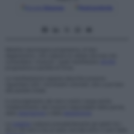
Google
Discover
Fonti preferite
Malattia neurologica progressiva, di tipo
degenerativo, che colpisce le cellule nervose che
comandano i muscoli, i quali manifestano
atrofia
progressiva e perdita di forza.
Le manifestazioni appena descritte possono
riguardare tutti i movimenti volontari, sino a portare
alla paralisi totale.
Il coinvolgimento dei nervi cranici causa anche
l’indebolimento dei muscoli responsabili della parola,
della
respirazione
e della
deglutizione
.
La
malattia
colpisce prevalentemente gli adulti tra i
40 e i 60 anni e ha un esito mortale entro 5 anni dalla