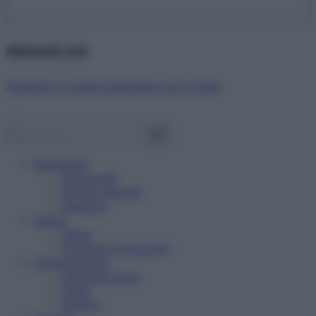
Abbonati ora!
Starbene ti regala benessere ogni mese!
Benessere
Psicologia
Rimedi naturali
Bellezza
Salute
News
Problemi e soluzioni
Alimentazione
Mangiare sano
Diete
Ricette