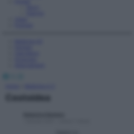
Fitness
Sport
Esercizi
Video
Podcast
Medicina AZ
Farmaci
Calcolatori
Oroscopo
Abbonamenti
Facebook
X
Instagram
Home
»
Medicina A-Z
Cestoidea
Redazione Starbene
1 Gennaio 2025 – Lettura 1 minuto
Seguici su