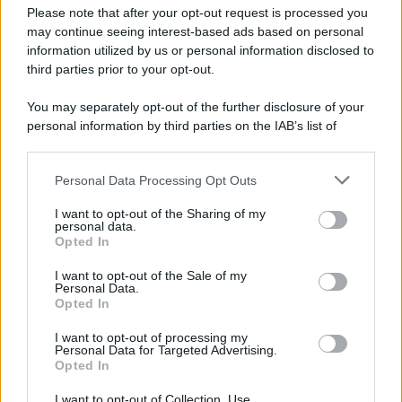
Preferenze Privacy
Please note that after your opt-out request is processed you
may continue seeing interest-based ads based on personal
information utilized by us or personal information disclosed to
third parties prior to your opt-out.
You may separately opt-out of the further disclosure of your
personal information by third parties on the IAB’s list of
downstream participants.
Personal Data Processing Opt Outs
This information may also be disclosed by us to third parties
on the IAB’s List of Downstream Participants that may further
I want to opt-out of the Sharing of my
disclose it to other third parties.
personal data.
Opted In
Please note that this website/app uses one or more Google
services and may gather and store information including but
I want to opt-out of the Sale of my
Personal Data.
not limited to your visit or usage behaviour. You may click to
Opted In
grant or deny consent to Google and its third-party tags to
use your data for below specified purposes in below Google
I want to opt-out of processing my
consent section.
Personal Data for Targeted Advertising.
Opted In
I want to opt-out of Collection, Use,