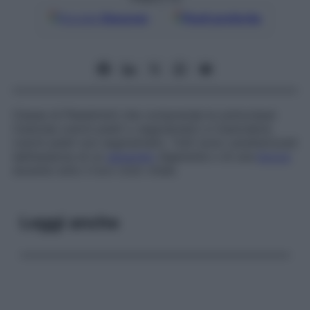
Google
Discover
Fonti preferite
Classe di Platelminti che comprende le sottoclassi
Cestoda
(vermi piatti o segmentati) e
Cestodaria
(vermi piatti non segmentati). Tutti sono caratterizzati
dall’assenza di un
apparato
digerente o di una
bocca
durante tutto il loro ciclo vitale.
Leggi anche