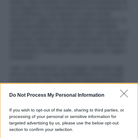
nessun caso possono costituire la formulazione di
una diagnosi o la prescrizione di un trattamento, e
non intendono e non devono in alcun modo
sostituire il rapporto diretto medico-paziente o la
visita specialistica. Si raccomanda di chiedere
sempre il parere del proprio medico curante e/o di
specialisti riguardo qualsiasi indicazione riportata.
Se si hanno dubbi o quesiti sull’uso di un farmaco
è necessario contattare il proprio medico. Leggi il
Disclaimer »
Tutti i diritti riservati. Le immagini utilizzate negli
articoli sono di proprietà dell’editore o concesse
in licenza per l’uso. È vietata la riproduzione non
autorizzata.
Do Not Process My Personal Information
If you wish to opt-out of the sale, sharing to third parties, or
Informativa
processing of your personal or sensitive information for
Privacy Policy
targeted advertising by us, please use the below opt-out
Cookie Policy
section to confirm your selection.
Note Legali