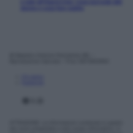
e sale all’improvviso: cosa succede alle
donne e cosa fare subito
© Belpietro Edizioni Periodiche SRL –
Riproduzione riservata – P.Iva 13673600964
Chi siamo
Pubblicità
Facebook
X
Instagram
ATTENZIONE: Le informazioni contenute in questo
sito sono presentate a solo scopo informativo, in