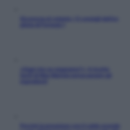
Sicurezza al volante: i 5 consigli dell’ex
pilota di Formula 1
«Oggi che se magnamo?»: 4 ricette
facili di Max Mariola senza pesare gli
ingredienti
Perché la pressione con il caldo scende